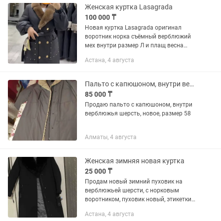
Женская куртка Lasagrada
100 000 ₸
Новая куртка Lasagrada оригинал
воротник норка съёмный верблюжий
мех внутри размер Л и плащ весна
осень Lasagrada оригинал капюшон
Астана, 4 августа
отстегивается размер Л за две вещи
100тыс. Можно на кудалык брать
Пальто с капюшоном, внутри верблюжья шерсть
85 000 ₸
Продаю пальто с капюшоном, внутри
верблюжья шерсть, новое, размер 58
Алматы, 4 августа
Женская зимняя новая куртка
25 000 ₸
Продам новый зимний пуховик на
верблюжьей шерсти, с норковым
воротником, пуховик новый, этикетки
бирки все на месте! Теплый и
Астана, 4 августа
стильный! Фирма Avrora. Размер 52. Ни