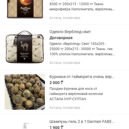
8500 тг 200х215 - 12000 тг Ткань:
микрофибра Наполнитель: верблюжья
шерсть Сезонность: всесезонное
Астана, позавчера
Производство: Россия При покупке от
10шт будут оптовые цены
Одеяло Верблюд свит
Договорная
Одеяло «Верблюд» Свит 145х205 -
25000 тг 200х215 - 35000 тг Ткань: тик
100% хлопок Наполнитель: верблюжья
шерсть Сезонность: зимние
Астана, позавчера
Производство: Россия При покупке от
10шт будут оптовые цены
Бурнаки от гайморита очень верблюжий колючки бурнаки Астана (Нур-султан)
2 000 ₸
Продам бурнаки для носа от
гайморита верблюжий колючки
АСТАНА НУР-СУЛТАН
Астана, позавчера
Шампунь-гель 2 в 1 Darmen FABERLIC
1 900 ₸