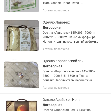
100% хлопок Наполнитель:
искусственный лебяжий пух,
Астана, позавчера
верблюжья шерсть, кукурузное
волокно, бамбуковое волокно,...
Одеяло Лавртекс
Договорная
Одеяла «Лавртекс» 145х205 - 7000 тг
200х220 - 8000 тг Ткань: микрофибра
Наполнитель: искусственный лебяжий
пух, верблюжья шерсть, бамбуковое
Астана, позавчера
волокно Сезонность: всесезонное
Производство: Россия...
Одеяло Королевский сон
Договорная
Одеяло «Королевский сон» 145х205 -
7500 тг 200х215 - 8500 тг Ткань:
поплекс Наполнитель: верблюжья
шерсть Сезонность: летние
Астана, позавчера
Производство: Россия При покупке от
10шт будут оптовые цены
Одеяло Арабская Ночь
Договорная
Одеяло «Арабская ночь» 145х205 -