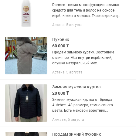
Darmen - серия многофункциональных
средств для тела и волос на основе
верблюжьего молока. Твое сокровище
красоты! Шампунь-гель 2 в 1 –
Астана, 5 августа
универсальный продукт, незаменимый
для бережного очищения и...
Пуховик
60 000 ₸
Продам зимнюю куртку. Состояние
отличное. Мех внутри верблюжий,
опушка натуральный мех.
Астана, 5 августа
Зимняя мужская куртка
20 000 ₸
Зимняя мужская куртка от бренда
Autebeel. 48 размера, темно-синего
цвета. Есть меховой воротник,
съемный. Внутри верблюжья шерсть.
Алматы, 5 августа
Новая, с этикеткой
Продам зимний пуховик