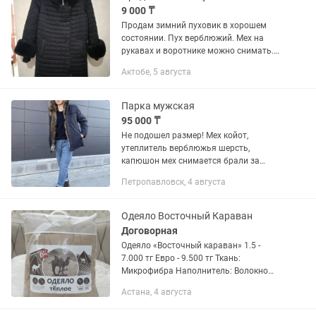
9 000 ₸
Продам зимний пуховик в хорошем
состоянии. Пух верблюжий. Мех на
рукавах и воротнике можно снимать.
На невысоких женщин. Застежка-
Актобе, 5 августа
молния и кнопки.
Парка мужская
95 000 ₸
Не подошел размер! Мех койот,
утеплитель верблюжья шерсть,
капюшон мех снимается брали за
120000
Петропавловск, 4 августа
Одеяло Восточный Караван
Договорная
Одеяло «Восточный караван» 1.5 -
7.000 тг Евро - 9.500 тг Ткань:
Микрофибра Наполнитель: Волокно
верблюжьей шерсти Производство:
Астана, 4 августа
Россия При покупке от 10шт будут
оптовые цены