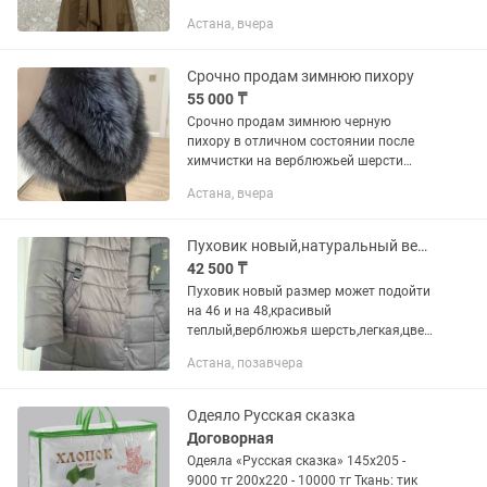
верблюжий шерсть, длина: 115 см.
Астана, вчера
Срочно продам зимнюю пихору
55 000 ₸
Срочно продам зимнюю черную
пихору в отличном состоянии после
химчистки на верблюжьей шерсти
капюшон натуральный мех
Астана, вчера
чернобурки, более подробное видео
скину в личку
Пуховик новый,натуральный верблюжья шерсть,легкая,цвет серый оччень красиво
42 500 ₸
Пуховик новый размер может подойти
на 46 и на 48,красивый
теплый,верблюжья шерсть,легкая,цвет
богатый,не объемная.продам 45000
Астана, позавчера
тенге,возможен торг,
Одеяло Русская сказка
Договорная
Одеяла «Русская сказка» 145х205 -
9000 тг 200х220 - 10000 тг Ткань: тик