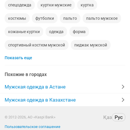
спецодежда
куртки мужские
куртка
костюмы
футболки
пальто
пальто мужское
кожаные куртки
одежда
форма
спортивный костюм мужской
пиджак мужской
Показать еще
спортивные костюмы
мужские пуховики
мужские шубы
норковые шапки
пиджаки
Похожие в городах
кофты
брюки мужские
пижама
Мужская одежда в Астане
костюмы нового
nike
новые турция
Мужская одежда в Казахстане
новая кожаная
военные
бренд
Қаз
Рус
© 2012-2026, АО «Kaspi Bank»
свитер мужской
zara
новые куртки
Пользовательское соглашение