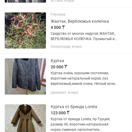
Астана, вчера
бренд Корея … Размер -52 Утеплитель-
Верблюжья шерсть Цвет -темно синий
Материал вверха -Поликоттон...
Реклама
Жантак, Верблюжья колючка
4 000 ₸
Средство от многих недугов ЖАНТАК,
ВЕРБЛЮЖЬЯ КОЛЮЧКА. Промытый и
высушенный в тени. Собирал для себя,
Кызылорда, вчера
часть могу продать по 4000 за кг
осталось немного. По интересующим
вопросам звоните, Алексей
Куртка
20 000 ₸
Куртка очень хорошем состоянии,
воротник натуральный норка ,пух
верблюжый,зимой очень тёплый если
понравился можете приходить и
Шымкент, вчера
померить.Роз 50-52
Куртка от бренда Loreta
123 000 ₸
Куртка от бренда Loreta, пр-Турция,
размер 46, воротник натуральная
норка съемная, наполнитель