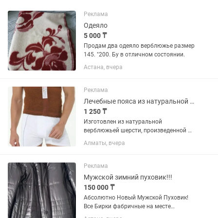
Реклама
Одеяло
5 000 ₸
Продам два одеяло верблюжье размер
145. "200. Бу в отличном состоянии.
Астана, вчера
Реклама
Лечебные пояса из натуральной верблюжьей шерсти!
1 250 ₸
Изготовлен из натуральной
верблюжьей шерсти, произведенной в
Турции, Иран и в Узбекистане..
Алматы, вчера
Лечебный пояс, наколенники и носки!!!
Есть и тонкий летний тип!
Эффективный лечебный эффект
Реклама
пояса,...
Мужской зимний пуховик!!!
150 000 ₸
Абсолютно Новый Мужской Пуховик!
Все Бирки фабричные на месте
Премиальный мужской пуховик Люкс