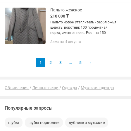
разу не одевался! Цена 90000 тнг....
Пальто женское
210 000 ₸
Пальто новое, утеплитель - верблюжья
шерсть, воротник 100 процентная
норка, имеется пояс. Рост на 150
Алматы, 4 августа
1
2
3
...
5
Объявления
Личные вещи
Одежда
Мужская одежда
Популярные запросы
шубы
шубы норковые
дубленки мужские