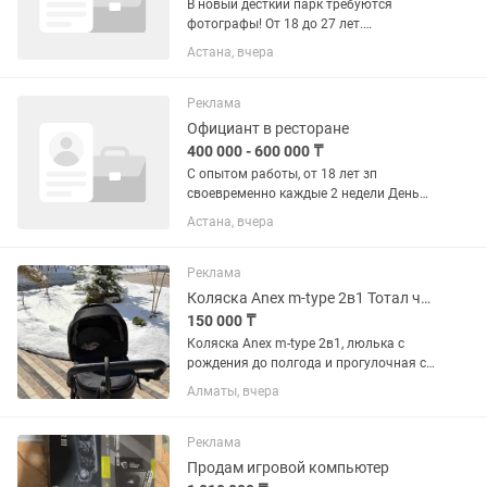
В новый десткий парк требуются
фотографы! От 18 до 27 лет.
Требования: пунктуальность,
Астана, вчера
креативность, умение работать с
людьми. - Работа фотографом, в
детском игровом центре. - Стажировка
Реклама
минимум 3...
Официант в ресторане
400 000 - 600 000 ₸
С опытом работы, от 18 лет зп
своевременно каждые 2 недели День
добрый! Мухамедханова 19А 5/2 9:00-
Астана, вчера
21:00 21:00-09:00 8% 12:00 Белая
рубашка Черные брюки Черная обувь
Стажировка не...
Реклама
Коляска Anex m-type 2в1 Тотал черный цвет,люлька 0-6 мес,прогулочная от6мес
150 000 ₸
Коляска Anex m-type 2в1, люлька с
рождения до полгода и прогулочная с
6 месяцев, наклоняется до
Алматы, вчера
175градусов- поэтому подходит даже с
3 месяцев. Цвет черный. Можете
прочитать на офиц сайте описание...
Реклама
Продам игровой компьютер