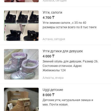
Уральск, сегодня
пишите, угги размер 30, резиновые
сапоги размер 34...
Угги, сапоги
4 700 ₸
Угги зимние сапоги , с 35 по 40
размеры остатки всего по 8 тыс тенге
Астана, сегодня
Угги дутики для девушек
4 000 ₸
Зимний обувь для девушек. Размер 26.
Состояние отличное. Адрес
Жибекжолы 124
Алматы, вчера
Uggi детские
8 000 ₸
Детские угги, натуральная замша и
мех. Почти новая.