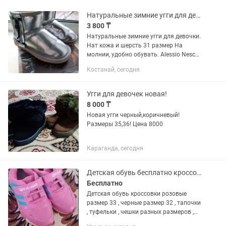
Натуральные зимние угги для девочки. Нат кожа и шерсть 31 размер
3 800 ₸
Натуральные зимние угги для девочки.
Нат кожа и шерсть 31 размер На
молнии, удобно обувать. Alessio Nesca
В идеальном состоянии КСК
Костанай, сегодня
Угги для девочек новая!
8 000 ₸
Новая угги черный,коричневый!
Размеры 35,36! Цена 8000
Караганда, сегодня
Детская обувь бесплатно кроссовки
Бесплатно
Детская обувь кроссовки розовые
размер 33 , черные размер 32 , тапочки
, туфельки , чешки разных размеров ,
Белые сапожки весна-осень размер 29