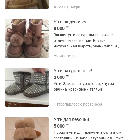
Алматы, вчера
Угги на девочку
8 000 ₸
Зимние угги натуральная кожа, в
отличном состоянии. Внутри
натуральная шерсть, очень тёплые ,
подошва гнётся (ТПР), не скользят.
Астана, вчера
Производство Россия, фирма «пчёлка
Доми»
Угги натуральные!
2 000 ₸
Угги. Замша натуральная, внутри
овчина, красивые и теплые.
Петропавловск, позавчера
Угги для девочки
5 000 ₸
Продам угги для девочки в отличном
состоянии. Основа натуральная - кожа