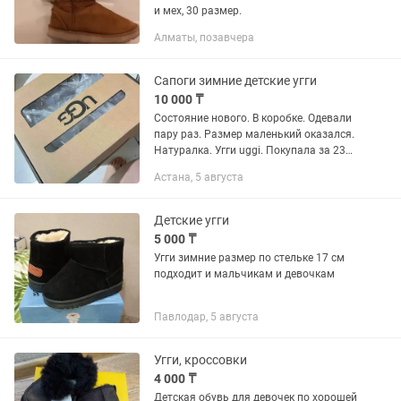
и мех, 30 размер.
Алматы, позавчера
Сапоги зимние детские угги
10 000 ₸
Состояние нового. В коробке. Одевали
пару раз. Размер маленький оказался.
Натуралка. Угги uggi. Покупала за 23
тыс, чек прилагается
Астана, 5 августа
Детские угги
5 000 ₸
Угги зимние размер по стельке 17 см
подходит и мальчикам и девочкам
Павлодар, 5 августа
Угги, кроссовки
4 000 ₸
Детская обувь для девочек по хорошей