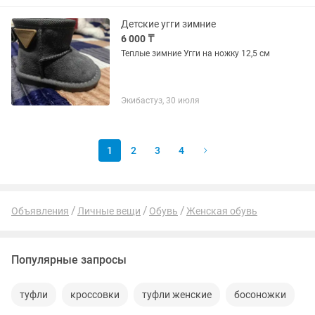
Детские угги зимние
6 000 ₸
Теплые зимние Угги на ножку 12,5 см
Экибастуз, 30 июля
1
2
3
4
Объявления
Личные вещи
Обувь
Женская обувь
Популярные запросы
туфли
кроссовки
туфли женские
босоножки