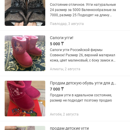
Состояние отличное. Угги натуральные
24 размер за 5000 Валенкообразные за
7000, размер 25 Подходят на длину
стопы 14-14.5 По вопросам писать
Павлодар, 3 августа
сюда На звонки не отвечаю Район
Дачный
Сапоги угги!
5 000 ₸
Сапоги угги Российской фирмы
Совенок! Размер 26, верхний материал
кожа, цвет малиновый, с боку замок и
липучка, подошва рифленая не
Алматы, 2 августа
скользит, на липучке рисунок девочки.
Продам детскую обувь угги для девочек
7 000 ₸
Продам угги в идеальном состояние,
размер не подходит поэтому продаю
Актобе, 2 августа
продам детские угги