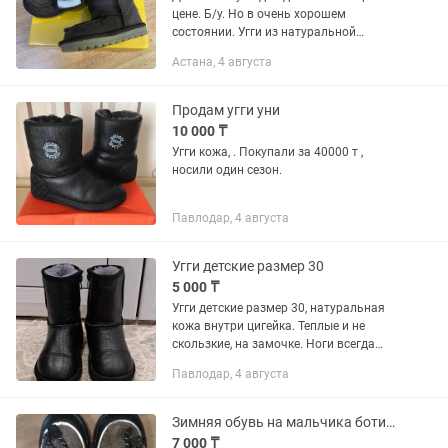
цене. Б/у. Но в очень хорошем
состоянии. Угги из натуральной
овечьей шерсти, надевали один раз
Астана, 4 августа
только. Подойдет и мальчикам. Вся
обувь качественная! Размеры...
Продам угги уни
10 000 ₸
Угги кожа, . Покупали за 40000 т ,
носили один сезон.
Павлодар, 4 августа
Угги детские размер 30
5 000 ₸
Угги детские размер 30, натуральная
кожа внутри цигейка. Теплые и не
скользкие, на замочке. Ноги всегда
были теплые и сухие.
Павлодар, 4 августа
Зимняя обувь на мальчика ботинки
7 000 ₸