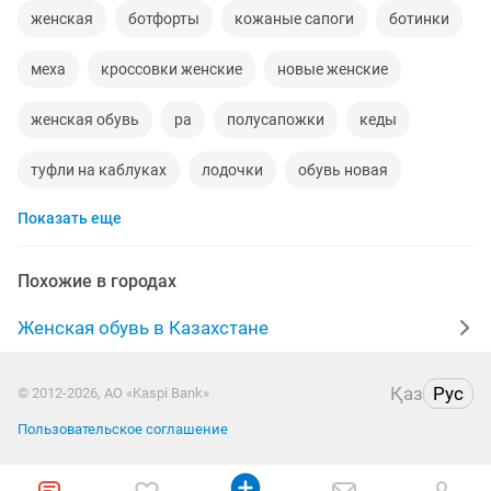
женская
ботфорты
кожаные сапоги
ботинки
меха
кроссовки женские
новые женские
женская обувь
ра
полусапожки
кеды
туфли на каблуках
лодочки
обувь новая
Показать еще
сапоги замшевые
шлепки
adidas
валенки
zara
обувь ортопедическая
новая кожаная
Похожие в городах
новые туфли
платформа
белые сапоги
Женская обувь в Казахстане
туфли кожаные
бренд
сандали
тапочки
Қаз
Рус
© 2012-2026, АО «Kaspi Bank»
весна
черные туфли
обувь женская новая
Пользовательское соглашение
кроссовки adidas
лоферы
сабо
сандалии