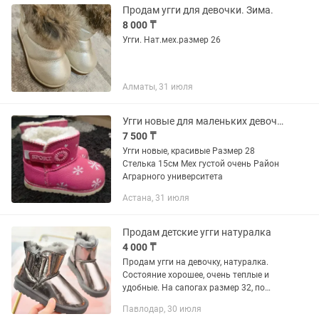
Продам угги для девочки. Зима.
8 000 ₸
Угги. Нат.мех.размер 26
Алматы, 31 июля
Угги новые для маленьких девочек
7 500 ₸
Угги новые, красивые Размер 28
Стелька 15см Мех густой очень Район
Аграрного университета
Астана, 31 июля
Продам детские угги натуралка
4 000 ₸
Продам угги на девочку, натуралка.
Состояние хорошее, очень теплые и
удобные. На сапогах размер 32, по
стельке 18-19,5
Павлодар, 30 июля