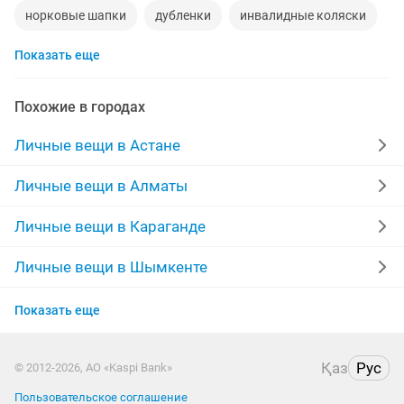
норковые шапки
дубленки
инвалидные коляски
Показать еще
дубленки мужские
кожаные куртки
спецодежда
куртки мужские
куртка
памперсы взрослые
Похожие в городах
сумка
шубы мутон
часы мужские
футболки
Личные вещи в Астане
сумки женские
мужские костюмы
шапки
Личные вещи в Алматы
Личные вещи в Караганде
Личные вещи в Шымкенте
Личные вещи в Усть-Каменогорске
Показать еще
Личные вещи в Актобе
Қаз
Рус
© 2012-2026, АО «Kaspi Bank»
Личные вещи в Таразе
Пользовательское соглашение