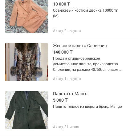
10 000 ₸
Оранжевый костюм двойка 10000 тг
(М)
Актау, 2 августа
Женское пальто Словения
140 000 ₸
Продам стильное женское
демисезонное пальто, производство
Словения, на размер 48/50, с поясом,
карманами, опушка на воротнике и
Актау, 1 августа
рукавах
Пальто от Манго
5 000 ₸
Пальто теплое из шерсти бренд Mango
Актау, 31 июля