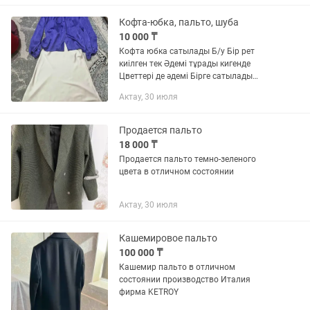
Кофта-юбка, пальто, шуба
10 000 ₸
Кофта юбка сатылады Б/у Бір рет
киілген тек Әдемі тұрады кигенде
Цветтері де әдемі Бірге сатылады
Екеуін бірге 30мыңға алдым, 10мыңға
Актау, 30 июля
беремін Размері 42 Корейский
стильдегі пальто Размер...
Продается пальто
18 000 ₸
Продается пальто темно-зеленого
цвета в отличном состоянии
Актау, 30 июля
Кашемировое пальто
100 000 ₸
Кашемир пальто в отличном
состоянии производство Италия
фирма KETROY