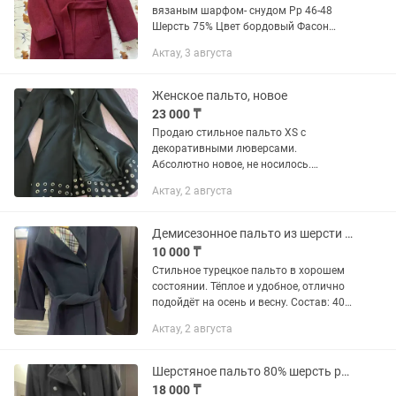
вязаным шарфом- снудом Рр 46-48
Шерсть 75% Цвет бордовый Фасон
прямой В идеальном состоянии
Актау, 3 августа
Женское пальто, новое
23 000 ₸
Продаю стильное пальто XS с
декоративными люверсами.
Абсолютно новое, не носилось.
Отлично подойдет для осени и зимы!
Актау, 2 августа
Демисезонное пальто из шерсти Турция S-M
10 000 ₸
Стильное турецкое пальто в хорошем
состоянии. Тёплое и удобное, отлично
подойдёт на осень и весну. Состав: 40%
шерсть Размер: S-M Классический
Актау, 2 августа
фасон, легко сочетать с любой
одеждой. Носилось...
Шерстяное пальто 80% шерсть размер S (36) стильное демисезонное
18 000 ₸