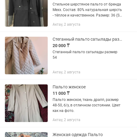
Стильное шерстяное пальто от бренда
Mexx. Состав: 80% натуральная шерсть
- тёплое и качественное. Размер: 36 (S).
Сидит аккуратно по фигуре. Подойдёт
Актау, 2 августа
на осень и весну. Пальто в хорошем
состоянии,...
Стеганный пальто сатылады размер XXXL
20 000 ₸
Стеганный пальто сатылады размер
54
Актау, 2 августа
Пальто женское
11 000 ₸
Пальто женское, ткань драпп, размер
48-50, б/у, в отличном состоянии. Цвет
как на фото.
Актау, 2 августа
Женская одежда Пальто