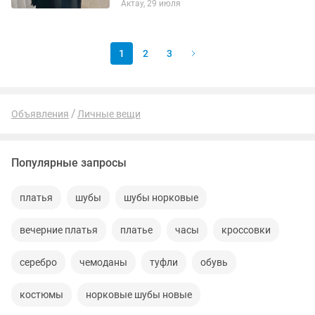
Актау, 29 июля
1
2
3
Объявления
Личные вещи
Популярные запросы
платья
шубы
шубы норковые
вечерние платья
платье
часы
кроссовки
серебро
чемоданы
туфли
обувь
костюмы
норковые шубы новые