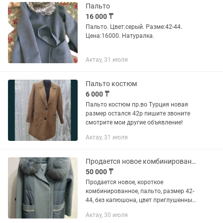
Пальто
16 000 ₸
Пальто. Цвет:серый. Разме:42-44.
Цена:16000. Натуралка.
Актау, 31 июля
Пальто костюм
6 000 ₸
Пальто костюм пр.во Турция новая
размер остался 42р пишите звоните
смотрите мои другие объявление!
Актау, 31 июля
Продается новое комбинированное пальто
50 000 ₸
Продается новое, короткое
комбинированное, пальто, размер 42-
44, без капюшона, цвет приглушенный
голубой, очень стильно смотрится!
Актау, 30 июля