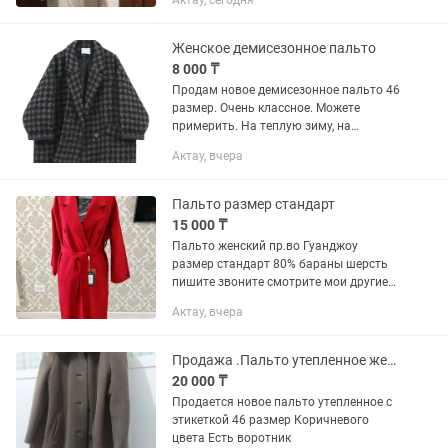
Актау, сегодня
Женское демисезонное пальто
8 000 ₸
Продам новое демисезонное пальто 46
размер. Очень классное. Можете
примерить. На теплую зиму, на
позднюю зиму, осень, верну хорошо
Актау, вчера
подойдет
Пальто размер стандарт
15 000 ₸
Пальто женский пр.во Гуанджоу
размер стандарт 80% бараны шерсть
пишите звоните смотрите мои другие
объявление!
Актау, вчера
Продажа .Пальто утепленное женское
20 000 ₸
Продается новое пальто утепленное с
этикеткой 46 размер Коричневого
цвета Есть воротник