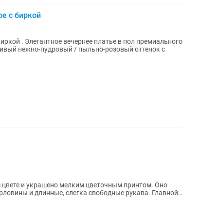
ое с биркой
пол премиального
сивый нежно-пудровый / пыльно-розовый оттенок с
м цвете и украшено мелким цветочным принтом. Оно
рловины и длинные, слегка свободные рукава. Главной