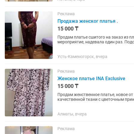
Реклама
Продажа женског платья .
15 000 ₸
Продам платье сшитого на заказ из п
мероприятие, надевала один раз. Под
любое торжество....
Усть-Каменогорск, вчера
Реклама
Женское платье INA Exclusive
15 000 ₸
Продам женственное платье, новое от бренда INA Exclusiv
качественной ткани с цветочным прин
до линии талии на...
Алматы, вчера
Реклама