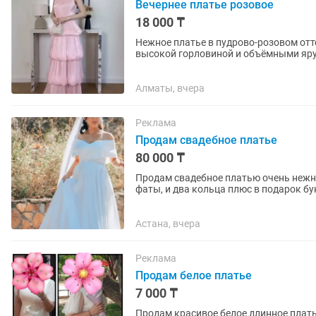
Вечернее платье розовое
18 000 ₸
Нежное платье в пудрово-розовом оттенке, длина
высокой горловиной и объёмными яру
драпируется и создаёт воздушный,...
Алматы, вчера
Реклама
Продам свадебное платье
80 000 ₸
Продам свадебное платью очень нежно
фаты, и два кольца плюс в подарок букет для невесты. Реальн
как платье после...
Астана, вчера
Реклама
Продам белое платье
7 000 ₸
Продам красивое белое длинное плат