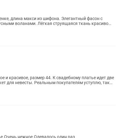
 макси из шифона. Элегантный фасон с
сными воланами. Лёгкая струящаяся ткань красиво
е и красивое, размер 44. К свадебному платье идет две
ым покупателям уступлю, так
ье.Очень нежное.Одевалось один раз