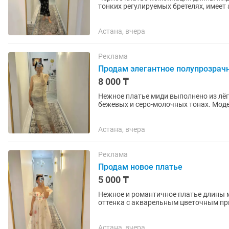
тонких регулируемых бретелях, имеет
который мягко подчёркивает...
Астана, вчера
Реклама
Продам элегантное полупрозрач
8 000 ₸
Нежное платье миди выполнено из лёг
бежевых и серо-молочных тонах. Мод
подчёркивает фигуру, а мягкая...
Астана, вчера
Реклама
Продам новое платье
5 000 ₸
Нежное и романтичное платье длины 
оттенка с акварельным цветочным при
Лиф выполнен в корсетном стиле с...
Астана, вчера