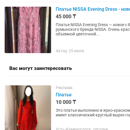
Платье NISSA Evening Dress - нов
45 000 ₸
Платье NISSA Evening Dress — новое с биркой . Элегантное вечернее платье в 
румынского бренда NISSA. Очень кра
объемной цветочной...
Актау, 25 июля
Вас могут заинтересовать
Реклама
Платье
10 000 ₸
Это платье выполнено в ярко-красно
имеет классический круглый вырез го
особенностью кроя является...
Усть-Каменогорск, сегодня