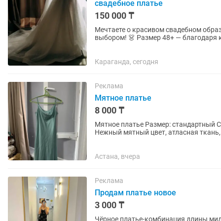
свадебное платье
150 000 ₸
Мечтаете о красивом свадебном образ
выбором! 👗 Размер 48+ — благодаря корсету легко регулируется и подходит на несколько
размеров. ✨ Элегантный А-силуэт...
Караганда, сегодня
Реклама
Мятное платье
8 000 ₸
Мятное платье Размер: стандартный Состояние: хорошая, не носила, дома просто так лежат.
Нежный мятный цвет, атласная ткань,
складками. 📍 Астана 💰...
Астана, вчера
Реклама
Продам платье новое
3 000 ₸
Чёрное платье-комбинация длины ми