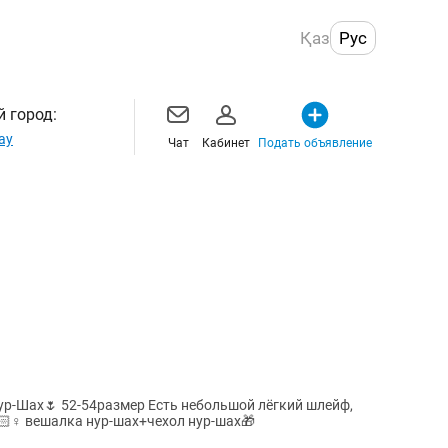
Қаз
Рус
 город:
ау
Чат
Кабинет
Подать объявление
ур-Шах🌷 52-54размер Есть небольшой лёгкий шлейф,
🏻♀️ вешалка нур-шах+чехол нур-шах🎁