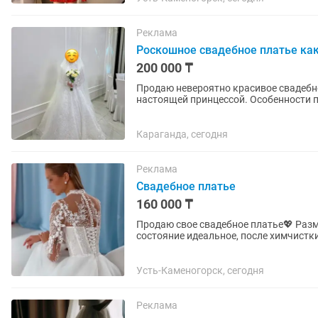
Реклама
Роскошное свадебное платье как
200 000 ₸
Продаю невероятно красивое свадебно
настоящей принцессой. Особенности платья: • Элегантный пышный силуэт • Полностью
расшито сияющими пайетками •...
Караганда, сегодня
Реклама
Свадебное платье
160 000 ₸
Продаю свое свадебное платье💖 Размер: XS–S Приобреталось в Надевалос
состояние идеальное, после химчистки
прекрасным выбором для...
Усть-Каменогорск, сегодня
Реклама