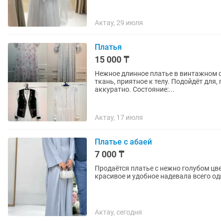
Актау, 29 июля
Платья
15 000 ₸
Нежное длинное платье в винтажном стиле 🌸 Очень красивое и женственное
ткань, приятное к телу. Подойдёт для
аккуратно. Состояние:...
Актау, 17 июля
Платье с абаей
7 000 ₸
Продаётся платье с нежно голубом цве
красивое и удобное надевала всего од
Актау, сегодня