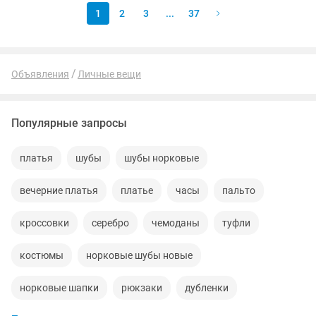
переливается при...
1
2
3
...
37
Объявления
Личные вещи
Популярные запросы
платья
шубы
шубы норковые
вечерние платья
платье
часы
пальто
кроссовки
серебро
чемоданы
туфли
костюмы
норковые шубы новые
норковые шапки
рюкзаки
дубленки