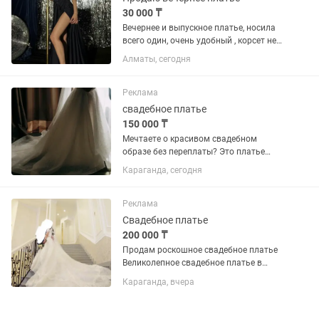
30 000 ₸
Вечернее и выпускное платье, носила
всего один, очень удобный , корсет не
жмет, на мероприятии самое то
Алматы, сегодня
Реклама
свадебное платье
150 000 ₸
Мечтаете о красивом свадебном
образе без переплаты? Это платье
станет идеальным выбором! 👗 Размер
Караганда, сегодня
48+ — благодаря корсету легко
регулируется и подходит на несколько
размеров. ✨ Элегантный А-силуэт...
Реклама
Свадебное платье
200 000 ₸
Продам роскошное свадебное платье
Великолепное свадебное платье в
стиле “принцесса” с эффектным
Караганда, вчера
длинным шлейфом и изысканным
кружевом. Цвет — айвори с
деликатным блеском, красиво