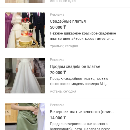
Астана, сегодня
Реклама
Свадебные платья
50 000 ₸
Нежное, шикарное, красивое свадебное
платье, цвет айвори, корсет имеется, да
одевалось один раз на свою свадьбу,
Уральск, сегодня
почти новая, кольца в подарок, сумма
65 000 тенге торг есть, размер 42-44 .
напишите ....
Реклама
Продам свадебное платье
70 000 ₸
Продаю свадебное платье, первые
фотографии модель размера M-L,
последняя фотография размера
Астана, сегодня
девушка размера XL. Платье новое, с
бирками, покупала для фотосессии, но
не носила. Рукава можно убрать,...
Реклама
Вечернее платье зеленого (оливкового) цвета 42/44 размер
14 000 ₸
Продаю вечернее платье зеленого
(оливкового) цвета. Надевала всего