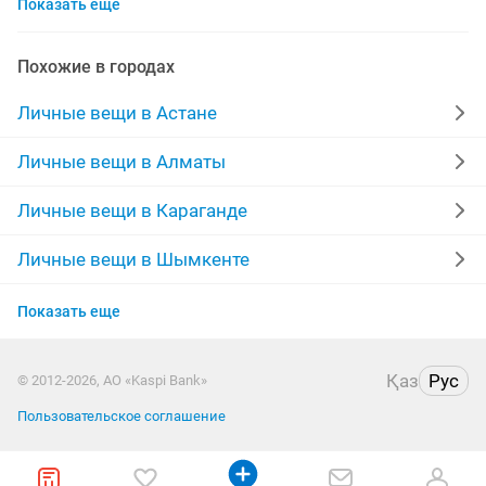
Показать еще
инвалидные коляски
дубленки мужские
спецодежда
куртки мужские
куртка
Похожие в городах
памперсы взрослые
сумка
шубы мутон
Личные вещи в Астане
часы мужские
футболки
выпускные платья
Личные вещи в Алматы
сумки женские
мужские костюмы
шапки
Личные вещи в Караганде
пальто мужское
Личные вещи в Шымкенте
Личные вещи в Усть-Каменогорске
Показать еще
Личные вещи в Казахстане
Қаз
Рус
© 2012-2026, АО «Kaspi Bank»
Пользовательское соглашение