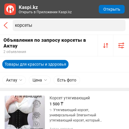
Kaspi.kz
Открыть
Открыть в Приложении Kaspi.kz
Объявления по запросу корсеты в
Актау
2 объявления
Товары для красоты и здоровья
Актау
Цена
Есть фото
Корсет утягивающий
1 500 ₸
✨ Утягивающий корсет,
универсальный Элегантный
утягивающий корсет, который
подчеркнёт фигуру и создаст красивый