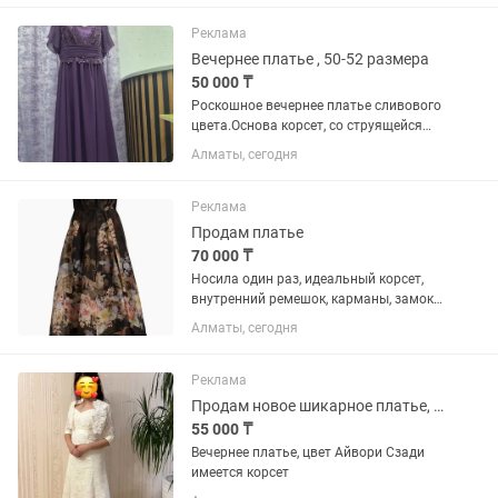
Реклама
Вечернее платье , 50-52 размера
50 000 ₸
Роскошное вечернее платье сливового
цвета.Основа корсет, со струящейся
шифоновой юбкой.Идеально
Алматы, сегодня
подчеркнет силуэт и скроет все
нюансы.Произведенно в Белоруссии,
новое с итикеткой.
Реклама
Продам платье
70 000 ₸
Носила один раз, идеальный корсет,
внутренний ремешок, карманы, замок
сзади по центру. Состояние идеальное,
Алматы, сегодня
носила один раз, размер 1, грудь
80(можно больше, корсет позволяет),
талия 68(+-5-7 см),...
Реклама
Продам новое шикарное платье, одевали только 1 раз
55 000 ₸
Вечернее платье, цвет Айвори Сзади
имеется корсет