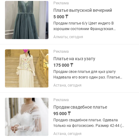
приобрела в свадебном салоне...
Реклама
Платье выпускной вечерний
5 000 ₸
Продам платье б/у Цвет индиго В
хорошем состоянии Французская
длина Сзади есть корсет Размер S/M
Алматы, сегодня
Реклама
Платье на кыз узату
175 000 ₸
Продам свое платье для қыз ұзату
Надевала его всего один раз. Платье
шилось на заказ специально для моего
Астана, сегодня
қыз ұзату, платье очень нежное.
Платье после профессиональной
химчистки, чистое и в...
Реклама
Продам свадебное платье
95 000 ₸
Продаю свадебное платье. Одевала
только на фотосессию. Размер 42-44 (
корсет) Цена : 95.000
Астана, сегодня