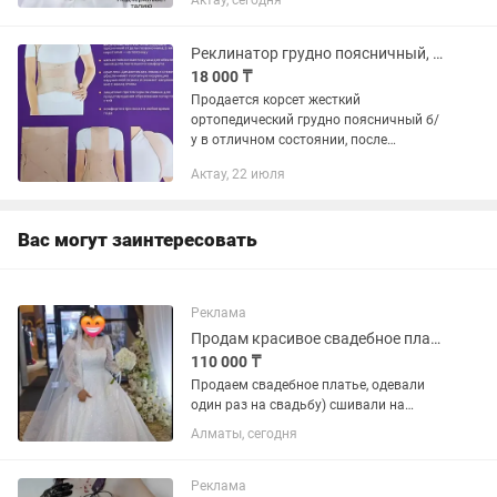
Актау, сегодня
силуэт 💫 Идеально подходит как для
повседневной носки, так и под особые
образы. •...
Реклинатор грудно поясничный, корсет ортопедический
18 000 ₸
Продается корсет жесткий
ортопедический грудно поясничный б/
у в отличном состоянии, после
перелома позвоночника. Размер Л.
Актау, 22 июля
Покупала очень дорого продам за
18тыс тенге
Вас могут заинтересовать
Реклама
Продам красивое свадебное платье
110 000 ₸
Продаем свадебное платье, одевали
один раз на свадьбу) сшивали на
заказ. Платье на застежке-молния
Алматы, сегодня
шнуровка, состояние новое, смотрится
шикарно, богато, дорого (покупали за
приличную сумму) все...
Реклама