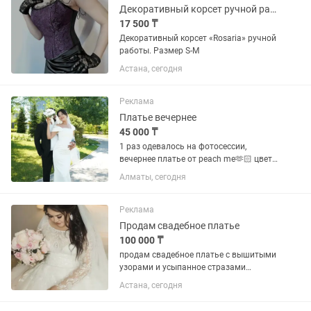
Декоративный корсет ручной работы
17 500 ₸
Декоративный корсет «Rosaria» ручной
работы. Размер S-M
Астана, сегодня
Реклама
Платье вечернее
45 000 ₸
1 раз одевалось на фотосессии,
вечернее платье от peach me🫶🏻 цвет-
айвори, шампань, платье по фигуре, с
Алматы, сегодня
корсетом. отдаю за полцены.торг есть,
в подарок отдам фату и букет невесты,
если вы невеста)
Реклама
Продам свадебное платье
100 000 ₸
продам свадебное платье с вышитыми
узорами и усыпанное стразами
сваровски, цвет Ivory, надевала 1 раз
Астана, сегодня
на фотосессию, размер 50-54
(регулируется за счет корсета),