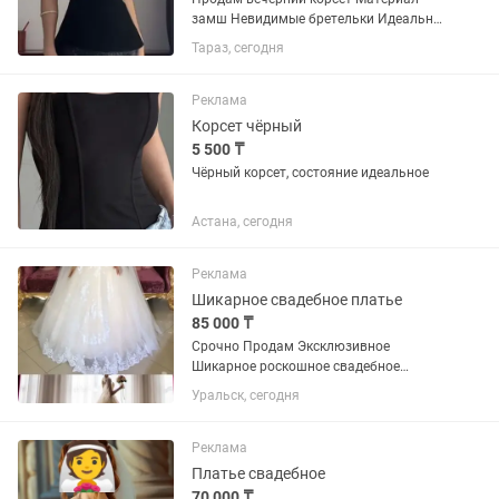
замш Невидимые бретельки Идеально
подчеркивает талию Размер S-M
Тараз, сегодня
Реклама
Корсет чёрный
5 500 ₸
Чёрный корсет, состояние идеальное
Астана, сегодня
Реклама
Шикарное свадебное платье
85 000 ₸
Срочно Продам Эксклюзивное
Шикарное роскошное свадебное
платье В цвете Айвори Размер 42 со
Уральск, сегодня
шлейфом, накидкой кейпом и длинной
роскошной Фатой шикарно обшитой
узорами и камнями. В данном платье...
Реклама
Платье свадебное
70 000 ₸