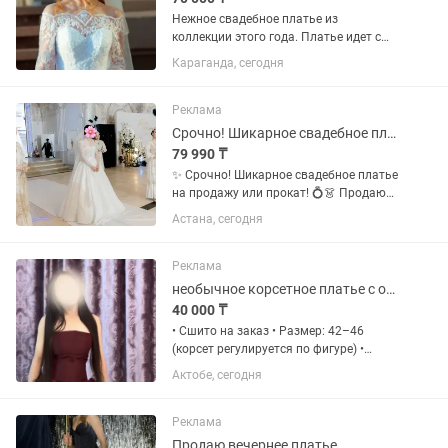
Нежное свадебное платье из
коллекции этого года. Платье идет с
небольшим шлейфом,спина корсет,
Караганда, сегодня
шнуровка. Верх и низ платья все
расшито бисером.Размер 42-44.
Одевалось один раз. После хим.чистки.
Реклама
Было...
Срочно! Шикарное свадебное платье на продажу или прокат!
79 990 ₸
✨ Срочно! Шикарное свадебное платье
на продажу или прокат! 💍👗 Продаю
свадебное платье, одетое всего 1 раз.
Астана, сегодня
Оригинальное, с красивой ручной
вышивкой, выполнено из качественной
ткани с эффектной...
Реклама
необычное корсетное платье с объемными 3D-розами
40 000 ₸
• Сшито на заказ • Размер: 42–46
(корсет регулируется по фигуре) •
Надевалось всего 1 раз • Состояние —
Актобе, сегодня
как новое • Идеально для выпускного,
свадьбы, фотосессии и других
мероприятий
Реклама
Продаю вечернее платье