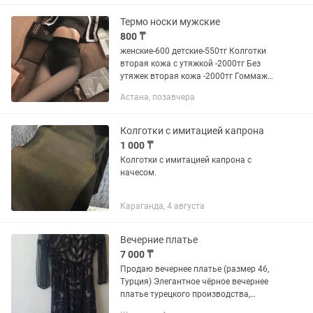
Термо носки мужские
800 ₸
женские-600 детские-550тг Колготки
вторая кожа с утяжкой -2000тг Без
утяжек вторая кожа -2000тг Гоммаж
мужской-2500
Астана, позавчера
Колготки с имитацией капрона
1 000 ₸
Колготки с имитацией капрона с
начесом.
Караганда, 4 августа
Вечерние платье
7 000 ₸
Продаю вечернее платье (размер 46,
Турция) Элегантное чёрное вечернее
платье турецкого производства,
высокого качества. Дизайн: — Юбка из