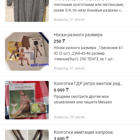
плотными колготками или леггинсами,
рукав 3/4, по низу боковые разрезы с
двух сторон, карманы большие по
Алматы, 31 июля
бокам с двух сторон, полоска с
люриксом, ноне сильно блестит....
Носки разного размера
250 ₸
Носки разного размера _1)мужские 41-
42 (3 шт) _2)44-45-46 размер
-темные(9шт)- 250 ТЕНГЕ за 1 шт
-3)термоноски женские 37-38 размер(2
Алматы, 31 июля
шт черные и бежевые)-250 ТЕНГЕ за 1
шт -4)детские красные на...
Колготки ГДР ретро винтаж редкий
6 069 ₸
Продаем смотрите другие мои
объявления или пишите Михаил
Алматы, 30 июля
Колготки имитация капрона
3 600 ₸