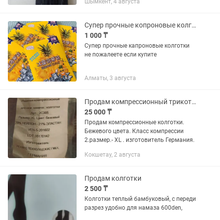
Шымкент, 4 августа
чёрного кружева, смотрится очень
изысканно и дорого — Рукава...
Супер прочные копроновые колготки
1 000 ₸
Супер прочные капроновые колготки
не пожалеете если купите
Алматы, 3 августа
Продам компрессионный трикотаж.
25 000 ₸
Продам компрессионные колготки.
Бежевого цвета. Класс компрессии
2.размер.- XL . изготовитель Германия.
Кокшетау, 2 августа
Продам колготки
2 500 ₸
Колготки теплый бамбуковый, с переди
разрез удобно для намаза 600den,