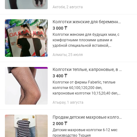
Актобе, 2 августа
Колготки женские для беременных!
3 000 ₸
Колготки женские для будущих мам, с
комфортными плоскими швами и
удобной специальной вставкой,
обеспечивающей комфорт. Фирмы
Алматы, 25 июля
GIULIA MAMA 20, размер 3= М и 2= S,
цвет телесный и капучино, новые,...
Колготки теплые, капроновые, в сеточку со стразами
3 400 ₸
Колготки от фирмы Faberlic, теплые
колготки 60,100,120,200 den,
капроновые колготки 10,15,20,40 den,
колготки со стразами 15 den
Атырау, 1 августа
Продам детские махровые колготки
2 000 ₸
Детские махровые колготки 6-12 мес
производство Турция