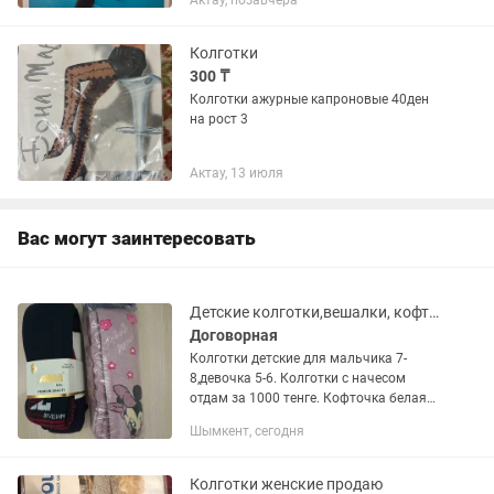
Актау, позавчера
Колготки
300 ₸
Колготки ажурные капроновые 40ден
на рост 3
Актау, 13 июля
Вас могут заинтересовать
Детские колготки,вешалки, кофточка и пояс
Договорная
Колготки детские для мальчика 7-
8,девочка 5-6. Колготки с начесом
отдам за 1000 тенге. Кофточка белая
новая 44р , Турция. Отдам за 5000 тг.
Шымкент, сегодня
вешалки отдам за шоколадку, пояс для
беременных и...
Колготки женские продаю