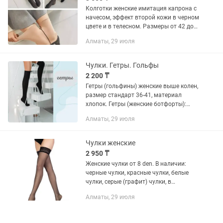
Колготки женские имитация капрона с
начесом, эффект второй кожи в черном
цвете и в телесном. Размеры от 42 до
56. Также есть лосины имитация
Алматы, 29 июля
капрона с начесом, колготки имитация
капрона без начеса и...
Чулки. Гетры. Гольфы
2 200 ₸
Гетры (гольфины) женские выше колен,
размер стандарт 36-41, материал
хлопок. Гетры (женские ботфорты):
цвет черный, размер стандарт. В
Алматы, 29 июля
наличии также чулки черные, красные,
белые, чулки в сеточку,...
Чулки женские
2 950 ₸
Женские чулки от 8 den. В наличии:
черные чулки, красные чулки, белые
чулки, серые (графит) чулки, в
Телесном цвете и другие. это чулки
Алматы, 29 июля
колготки и лосины с доставкой по
Алматы и...