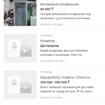
ПИСАТЬ,ТОЛЬКО ТЕМ, КТО...
Витринный холодильник
80 000 ₸
Продам витринный холодильник под
напитки,и.т.д, в отличном состояние,
идеально работает,гарантия
Алматы, сегодня
есть,доставка 5000-т,разные размеры
есть цена от 80000т
Реклама
Кондитер
Договорная
Ищем кондитера для изготовления
клубники в шоколаде. Опыт не
обязателен! есть стажировка. Возраст
Костанай, сегодня
с 18 до 23-25. График по пол дня: с 9
утра до 3-4 дня, либо с 3-4 дня до 10
вечера, или полный день с...
Реклама
Курьер Вольт Алматы. Оплата ежедневно.
300 000 - 900 000 ₸
Вольт набирает курьеров для доставки
заказов по городу Астана. 💸 За заказ
1000–1300 тг 💳 Выплаты через Tezal,
Алматы, сегодня
можно выводить деньги на любую
карту 📌 Условия работы: — Возраст от