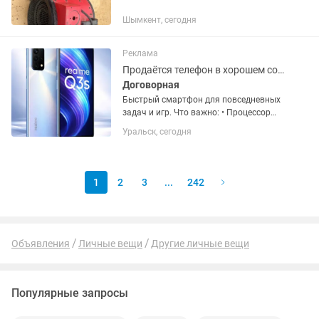
Шымкент, сегодня
Реклама
Продаётся телефон в хорошем состоянии
Договорная
Быстрый смартфон для повседневных
задач и игр. Что важно: • Процессор
Snapdragon 778G Работает быстро.
Уральск, сегодня
Приложения открываются без
задержек. Игры идут стабильно. •
Экран 120 Гц IPS Плавная прокрутка....
1
2
3
...
242
Объявления
Личные вещи
Другие личные вещи
Популярные запросы