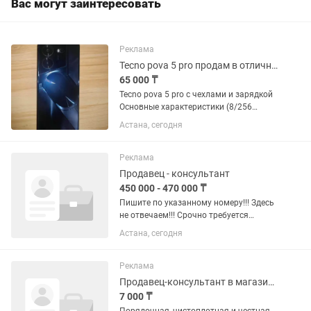
Вас могут заинтересовать
Реклама
Tecno pova 5 pro продам в отличном состоянии
65 000 ₸
Tecno pova 5 pro с чехлами и зарядкой
Основные характеристики (8/256
ГБ):Дисплей: 6.78" IPS LCD, FHD+ (\
Астана, сегодня
(1080 times 2460\)), 120 Гц.Процессор:
MediaTek Dimensity 6080 5G (6 нм), 8
ядер, частота до...
Реклама
Продавец - консультант
450 000 - 470 000 ₸
Пишите по указанному номеру!!! Здесь
не отвечаем!!! Срочно требуется
парень-помощник продавца, со
Астана, сегодня
знанием казахского языка на
строительный рынок «САПА», ( Ш.
Жиенкуловой 9) в бутик
Реклама
электротоваров -...
Продавец-консультант в магазине одежды
7 000 ₸