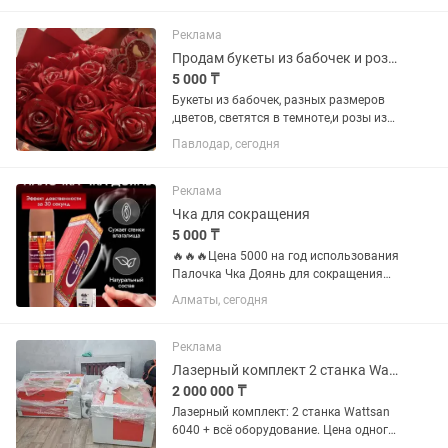
выполненный заказ. Деньги поступают
в тот же день — выводишь сам...
Реклама
Продам букеты из бабочек и розы из атласных лент.
5 000 ₸
Букеты из бабочек, разных размеров
,цветов, светятся в темноте,и розы из
атласных лент, есть готовые и на
Павлодар, сегодня
заказ. цены от размера букета от 5000
тыс. И выше. Писать на
Реклама
Чка для сокращения
5 000 ₸
🔥🔥🔥Цена 5000 на год использования
Палочка Чка Доянь для сокращения
влагалища Палочка Чка Доянь для
Алматы, сегодня
сокращения влагалища поможет
женщинам позаботиться не только о
себе, но и о своем мужчине! Препарат...
Реклама
Лазерный комплект 2 станка Wattsan 6040 всё оборудование.Цена одного нового
2 000 000 ₸
Лазерный комплект: 2 станка Wattsan
6040 + всё оборудование. Цена одного