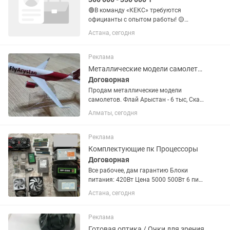
🟢В команду «КЕКС» требуются
официанты с опытом работы! 🟡
Требования: Возраст от 18 лет Опыт
Астана, сегодня
работы обязателен! Программа Iiko
Школьников не принимаем Прием
заказов, сервис и обслуживание...
Реклама
Металлические модели самолетов
Договорная
Продам металлические модели
самолетов. Флай Арыстан - 6 тыс, Скат
- 6 тыс, Эйр Астана - 4,5 тыс, самолеты
Алматы, сегодня
20 см с шассии - 5000 тг., 47 см - 20 тыс
без шасси и 25000 тг. С шасс , есть
военные...
Реклама
Комплектующие пк Процессоры
Договорная
Все рабочее, дам гарантию Блоки
питания: 420Вт Цена 5000 500Вт 6 пин.
Цена 7000 550Вт Gamemax GP-550 6+2
Астана, сегодня
6+2 пин Цена 15000 Корпус
компьютера Цена 500 за один корпус
Накопители: SSD 30Gb Цена...
Реклама
Готовая оптика / Очки для зрения