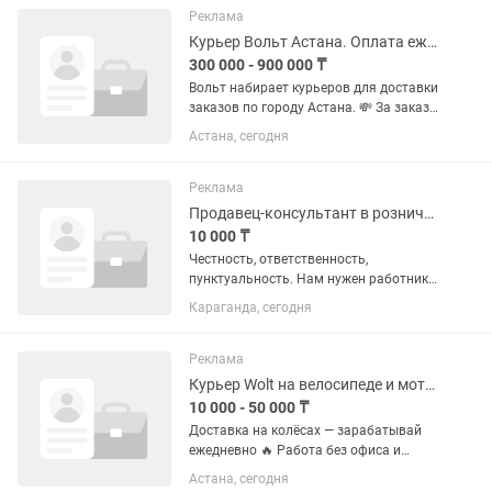
18 лет — Работа через...
Реклама
Курьер Вольт Астана. Оплата ежедневно.
300 000 - 900 000 ₸
Вольт набирает курьеров для доставки
заказов по городу Астана. 💸 За заказ
1000–1300 тг 💳 Выплаты через Tezal,
Астана, сегодня
можно выводить деньги на любую
карту 📌 Условия работы: — Возраст от
18 лет — Работа через...
Реклама
Продавец-консультант в розничном магазине
10 000 ₸
Честность, ответственность,
пунктуальность. Нам нужен работник
на постоянной основе!
Караганда, сегодня
Переконтаваться у нас временно не
нужно! Если хотите честно работать то
приходите, не серьезных не
Реклама
беспокоить!...
Курьер Wolt на велосипеде и мотоцикле ежедневный доход
10 000 - 50 000 ₸
Доставка на колёсах — зарабатывай
ежедневно 🔥 Работа без офиса и
начальника. Подключись к платформе
Астана, сегодня
Wolt и получай оплату за каждый