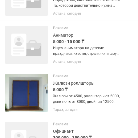
Порядочная, чистоплотная и честная
Та, которой действительно нужна
работа Умеющая продавать (не просто
Астана, сегодня
сидящая) Возраст от 30 лет На номер
прошу скидывать либо резюме либо
краткую информацию о...
Реклама
Аниматор
5 000 - 15 000 ₸
Ищем аниматора на детские
праздники: квесты, стрелялки и шоу
программы Фиксированного графика
Астана, сегодня
нет, выходим на мероприятия по
записи. За одно мероприятие оплата
5000 тг, длительность включая...
Реклама
Жалюзи роллшторы
5 000 ₸
Жалюзи от 4500, роллшторы от 5000,
день ночь от 8000, двойная 12500.
Тараз, сегодня
Реклама
Официант
300 000 - 350 000 ₸