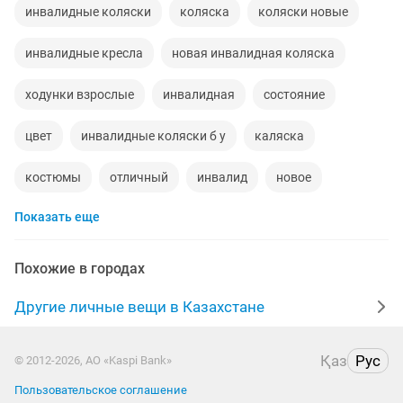
инвалидные коляски
коляска
коляски новые
инвалидные кресла
новая инвалидная коляска
ходунки взрослые
инвалидная
состояние
цвет
инвалидные коляски б у
каляска
костюмы
отличный
инвалид
новое
Показать еще
детская
стул туалет
инвалидные коляски бу
для инвалидов
бары
коляска инвалидов
Похожие в городах
продать памперсы
пар
вязаные носки
Другие личные вещи в Казахстане
ручное
нитки
варианты
Қаз
Рус
© 2012-2026, АО «Kaspi Bank»
коляски для инвалидов
костюмы новые
зимни
Пользовательское соглашение