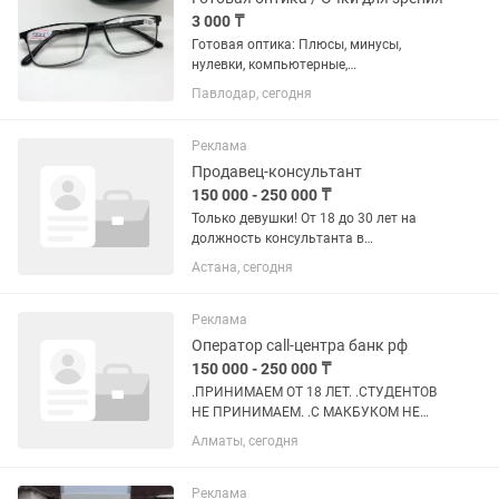
3 000 ₸
Готовая оптика: Плюсы, минусы,
нулевки, компьютерные,
солнцезащитные. От 3000 до 5000
Павлодар, сегодня
тенге Торайгырова 36, малый Океан,
вход под вывеской ЕТ, с 10:00-20:00
Реклама
Продавец-консультант
150 000 - 250 000 ₸
Только девушки! От 18 до 30 лет на
должность консультанта в
парфюмерный бутик Если ты: Не
Астана, сегодня
пьющая, ответственная, пунктуальная,
стрессоустойчивая, имеешь интерес в
сфере парфюмерии, владеешь
Реклама
русским...
Оператор call-центра банк рф
150 000 - 250 000 ₸
.ПРИНИМАЕМ ОТ 18 ЛЕТ. .СТУДЕНТОВ
НЕ ПРИНИМАЕМ. .С МАКБУКОМ НЕ
ПРИНИМАЕМ. .ВИНДОВС ОТ 10 И
Алматы, сегодня
ВЫШЕ.. .СКОРОСТЬ ИНТЕРНЕТА ОТ 30-
50 МГ И ВЫШЕ.. ПРОСЬБА, НЕ
СЕРЬЁЗНЫХ НЕ БЕСПОКОИТЬ.
Реклама