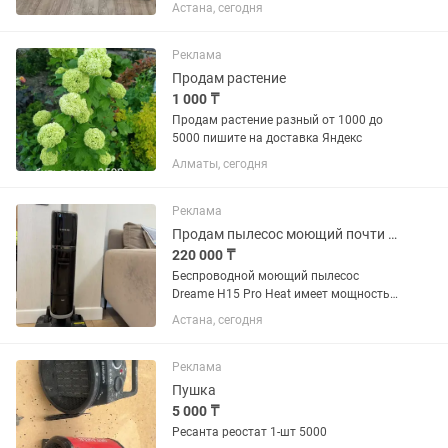
нового. Продаётся готовый «под ключ»
Астана, сегодня
— полный комплект лазерного
оборудования, работает с первого дня.
Что входит: • Лазерный...
Реклама
Продам растение
1 000 ₸
Продам растение разный от 1000 до
5000 пишите на доставка Яндекс
Алматы, сегодня
Реклама
Продам пылесос моющий почти новый в связи с переездом
220 000 ₸
Беспроводной моющий пылесос
Dreame H15 Pro Heat имеет мощность
400 Вт, силу всасывания 22 000 Па,
Астана, сегодня
аккумулятор 6×5000 мА·ч (до 72 минут
работы), бак для чистой воды на 0,8 л,
функцию влажной уборки...
Реклама
Пушка
5 000 ₸
Ресанта реостат 1-шт 5000