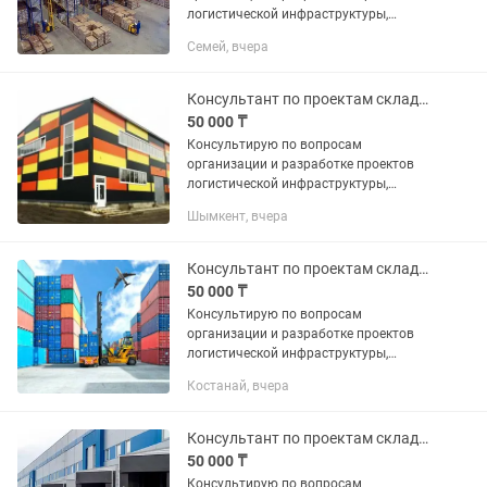
логистической инфраструктуры,
включая транспортно-логистические
Семей, вчера
центры и торгово-логистические
комплексы, логистические хабы,
грузовые и...
Консультант по проектам складской логистики
50 000 ₸
Консультирую по вопросам
организации и разработке проектов
логистической инфраструктуры,
включая транспортно-логистические
Шымкент, вчера
центры и торгово-логистические
комплексы, логистические хабы,
грузовые и...
Консультант по проектам складской логистики
50 000 ₸
Консультирую по вопросам
организации и разработке проектов
логистической инфраструктуры,
включая транспортно-логистические
Костанай, вчера
центры и торгово-логистические
комплексы, логистические хабы,
грузовые и...
Консультант по проектам складской логистики
50 000 ₸
Консультирую по вопросам