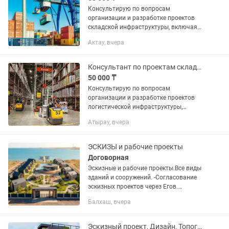
Консультирую по вопросам
организации и разработке проектов
складской инфраструктуры, включая
транспортно-логистические центры и
Актау, вчера
торгово-логистические комплексы,
логистические хабы, грузовые и...
Консультант по проектам складской логистики
50 000 ₸
Консультирую по вопросам
организации и разработке проектов
логистической инфраструктуры,
включая транспортно-логистические
Атырау, вчера
центры и торгово-логистические
комплексы, логистические хабы,
грузовые и...
ЭСКИЗЫ и рабочие проекты
Договорная
Эскизные и рабочие проекты.Все виды
зданий и сооружений. -Согласование
эскизных проектов через Егов.
-Получение АПЗ(подача через сайт
Балхаш, вчера
elicense) -Акт приемки в эксплуатацию;
-Технические проекты...
Эскизный проект, Дизайн, Топографическая съемка