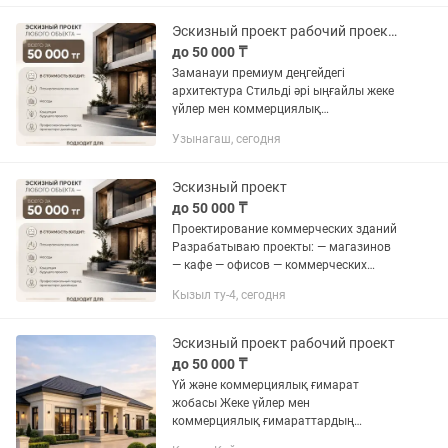
Эскизный проект рабочий проект дизайн
до 50 000 ₸
Заманауи премиум деңгейдегі
архитектура Стильді әрі ыңғайлы жеке
үйлер мен коммерциялық
нысандардың жобасын дайындаймын
Узынагаш, сегодня
Шаблон емес, сіздің өмір салтыңызға
сай жеке архитектура жасалады
Жобада: —...
Эскизный проект
до 50 000 ₸
Проектирование коммерческих зданий
Разрабатываю проекты: — магазинов
— кафе — офисов — коммерческих
помещений — фасадов зданий С
Кызыл ту-4, сегодня
упором на удобство, внешний вид и
функциональность бизнеса Также...
Эскизный проект рабочий проект
до 50 000 ₸
Үй және коммерциялық ғимарат
жобасы Жеке үйлер мен
коммерциялық ғимараттардың
архитектуралық жобасын жасаймын