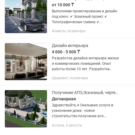
от 10 000 ₸
Выполняем проектирование и дизайн
под ключ: ✔ Эскизный проект ✔
Топографическая съемка ✔
Технический проект ✔ 3D-визуализация
Алматы, позавчера
✔ Экстерьер и интерьер ✔
Ландшафтный дизайн ✔
Архитектурное...
Дизайн интерьера
4 000 - 5 000 ₸
Разработка дизайна интерьера жилых
и коммерческих помещений. Опыт
работы более 10 лет. Разработка
дизайна интерьера жилых и
Шымкент, позавчера
коммерческих помещений. Опыт
работы более 10 лет. Что входит в...
Получение АПЗ,Эскизный, чертежи,помощь в оцифровке, пандусы и т. П.
Договорная
Здравствуйте, я Оказываю услуги в
узаконении дома - новое
строительство-получение апз-
согласование эскизного проекта,
Астана, 5 августа
перепланировка квартир дешево,
земельный проект-узаконение, подача