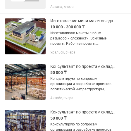
обучение внутри компании также
Астана, вчера
рассматривается стажировка либо
учебная практика зп оклад...
Изготовление мини-макетов зданий и сооружений
10 000 - 300 000 ₸
Изготавливаю макеты любых
размеров и сложности. Эскизные
проекты. Рабочие проекты.
Ландшафтный дизайн.
Уральск, вчера
Консультант по проектам складской логистики
50 000 ₸
Консультирую по вопросам
организации и разработке проектов
логистической инфраструктуры,
включая транспортно-логистические
Актобе, вчера
центры и торгово-логистические
комплексы, логистические хабы,
грузовые и...
Консультант по проектам складской логистики
50 000 ₸
Консультирую по вопросам
организации и разработке проектов