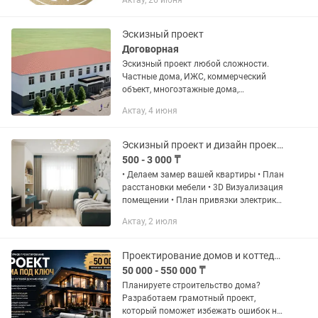
Актау, 26 июня
және тұрғын үй-жайлардың жобалары.,
кафелер, үйлер, сауда аралдары,...
Эскизный проект
Договорная
Эскизный проект любой сложности.
Частные дома, ИЖС, коммерческий
объект, многоэтажные дома,
мобильные павильоны все делаем под
Актау, 4 июня
ключ до акта ввода
Эскизный проект и дизайн проект интерьера
500 - 3 000 ₸
• Делаем замер вашей квартиры • План
расстановки мебели • 3D Визуализация
помещении • План привязки электрики
(освещение, розетки, выключателей) •
Актау, 2 июля
Ведомость отделки помещении •
Развертки стен
Проектирование домов и коттеджей под ключ
50 000 - 550 000 ₸
Планируете строительство дома?
Разработаем грамотный проект,
который поможет избежать ошибок на