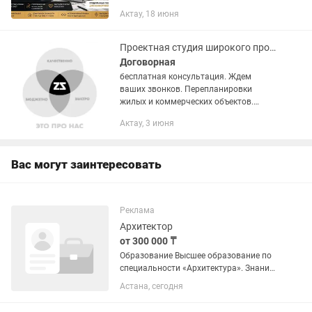
стройке и лишних расходов. Наши
Актау, 18 июня
услуги: 📐 Эскизный проект (ЭП) 🏗
Архитектурные решения (АР) 🧱...
Проектная студия широкого профиля
Договорная
бесплатная консультация. Ждем
ваших звонков. Перепланировки
жилых и коммерческих объектов.
Проекты электрики, вентиляции.
Актау, 3 июня
Эскизные и рабочие проекты жилых
домов. Проекты ресторанов, кафе,
банкетных...
Вас могут заинтересовать
Реклама
Архитектор
от 300 000 ₸
Образование Высшее образование по
специальности «Архитектура». Знание
нормативной базы Республики
Астана, сегодня
Казахстан (СП РК, СН РК, ГОСТ,
технические регламенты). Опыт работы