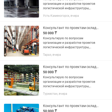
организации и разработке проектов
логистической инфраструктуры,
включая транспортно-логистические
Усть-Каменогорск, вчера
центры и торгово-логистические
комплексы, логистические хабы,
грузовые и...
Консультант по проектам складской логистики
50 000 ₸
Консультирую по вопросам
организации и разработке проектов
логистической инфраструктуры,
включая транспортно-логистические
Тараз, вчера
центры и торгово-логистические
комплексы, логистические хабы,
грузовые и...
Консультант по проектам складской логистики
50 000 ₸
Консультирую по вопросам
организации и разработке проектов
логистической инфраструктуры,
включая транспортно-логистические
Туркестан, вчера
центры и торгово-логистические
комплексы, логистические хабы,
грузовые и...
Консультант по проектам складской логистики
50 000 ₸