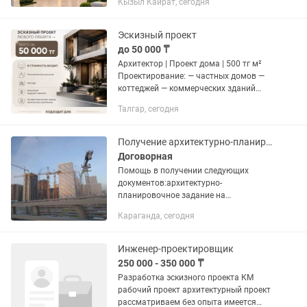
Кызыл Кайрат, сегодня
Қызметтер: — үй жоспары — фасад
дизайны — құрылысқа арналған
сызбалар — заманауи...
Эскизный проект
до 50 000 ₸
Архитектор | Проект дома | 500 тг м²
Проектирование: — частных домов —
коттеджей — коммерческих зданий
Современные фасады Продуманные
Талгар, сегодня
планировки Чертежи для
строительства Стоимость: 50000...
Получение архитектурно-планировочного задания,согласование эскизного проект
Договорная
Помощь в получении следующих
документов:архитектурно-
планировочное задание на
проектирование,согласование
Караганда, сегодня
эскизного проекта,уведомление о
начале строительно-монтажных работ
Инженер-проектировщик
250 000 - 350 000 ₸
Разработка эскизного проекта КМ
рабочий проект архитектурный проект
рассматриваем без опыта имеется