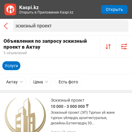
Kaspi.kz
Открыть
Открыть в Приложении Kaspi.kz
Объявления по запросу эскизный
проект в Актау
5 объявлений
Услуги
Актау
Цена
Есть фото
Эскизный проект
10 000 - 3 000 000 ₸
Эскизный проект (ЭП) Тұрғын үй және
тұрғын үйлердің архитектуралық
дизайны.Бутиктердің 3D
визуализациялық дизайны - тұрғын үй