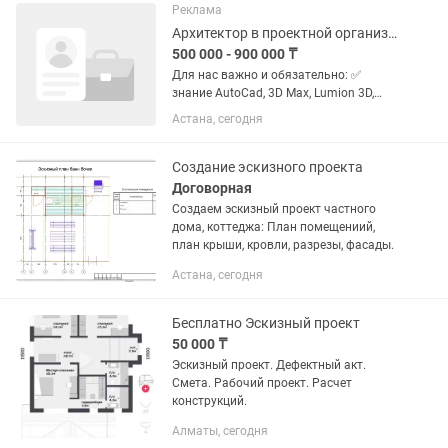
Архитектор — от 1–3 лет. Ведущий...
Реклама
Архитектор в проектной организации
500 000 - 900 000 ₸
Для нас важно и обязательно: ✅
знание AutoCad, 3D Max, Lumion 3D,
Revit; ✅Опыт прохождения ГЭ. ✅ опыт в
Астана, сегодня
разработке эскизных проектов ,
рабочих проектов (обязательно); ✅
портфолио (обязательно); ✅...
Создание эскизного проекта
Договорная
Создаем эскизный проект частного
дома, коттеджа: План помещениий,
план крыши, кровли, разрезы, фасады.
Астана, сегодня
Бесплатно Эскизный проект
50 000 ₸
Эскизный проект. Дефектный акт.
Смета. Рабочий проект. Расчет
конструкций.
Алматы, сегодня