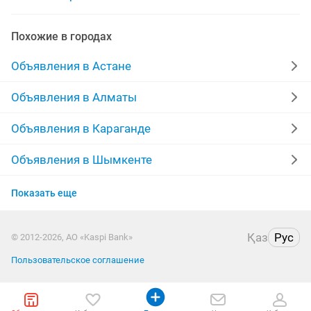
мастер по шугаринг
шугаринг эпиляция
Похожие в городах
модели шугаринг
шугаринга мужского
Объявления в Астане
шугарингу
модель шугаринг
шугаринг муж
Объявления в Алматы
шугаринг модель
шугаринг лазерная эпиляция
Объявления в Караганде
Объявления в Шымкенте
Объявления в Усть-Каменогорске
Показать еще
Объявления в Актобе
Қаз
Рус
© 2012-2026, АО «Kaspi Bank»
Объявления в Костанае
Пользовательское соглашение
Объявления в Таразе