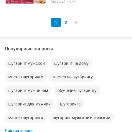
Актау, 21 июня
1
2
Популярные запросы
шугаринг мужской
шугаринг на дому
мастер шугарингу
мастер по шугарингу
шугаринг мужчинам
обучение шугарингу
шугаринг для мужчин
шугаринга
мастер шугаринга
шугаринг мужской и женский
Показать еще
шугаринг бикини
шугаринг воск