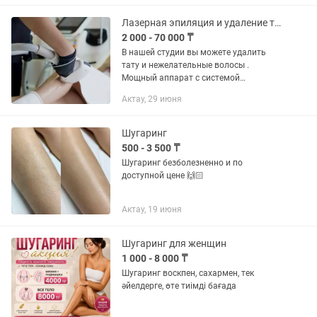
Лазерная эпиляция и удаление тату
2 000 - 70 000 ₸
В нашей студии вы можете удалить
тату и нежелательные волосы .
Мощный аппарат с системой
охлаждения делает процесс эпиляции
Актау, 29 июня
безболезненным. Цены очень
приемлемые , а сервис на высшем
уровне .
Шугаринг
500 - 3 500 ₸
Шугаринг безболезненно и по
доступной цене 🙌🏻
Актау, 19 июня
Шугаринг для женщин
1 000 - 8 000 ₸
Шугаринг воскпен, сахармен, тек
әйелдерге, өте тиімді бағада