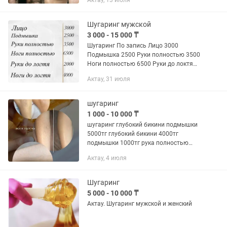
Актау, 13 июля
мастер с большим опытом работы.
Можете сравнить с другими мастерами
ихние...
Шугаринг мужской
3 000 - 15 000 ₸
Шугаринг По запись Лицо 3000
Подмышка 2500 Руки полностью 3500
Ноги полностью 6500 Руки до локтя
2000 Ноги до локтя 4000 Живот
Актау, 31 июля
полностью 4500 Спина полностью
5500 Зпаись по
шугаринг
1 000 - 10 000 ₸
шугаринг глубокий бикини подмышки
5000тг глубокий бикини 4000тг
подмышки 1000тг рука полностью
4000тг ноги полностью 5000тг все тело
Актау, 4 июля
10000тг
Шугаринг
5 000 - 10 000 ₸
Актау. Шугаринг мужской и женский