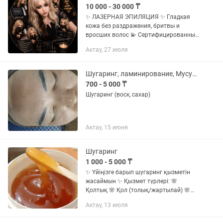
10 000 - 30 000 ₸
✨ ЛАЗЕРНАЯ ЭПИЛЯЦИЯ ✨ Гладкая
кожа без раздражения, бритвы и
вросших волос 💫 Сертифицированный
специалист. Работаю бережно,
Актау, 27 июля
качественно и с заботой о вашей коже
🌙 Процедура подходит женщинам и...
Шугаринг, ламинирование, Мусульманская коррекция бровей. Есть выезд на дом
700 - 5 000 ₸
Шугаринг (воск, сахар)
Актау, 15 июня
Шугаринг
1 000 - 5 000 ₸
✨ Үйіңізге барып шугаринг қызметін
жасаймын ✨ Қызмет түрлері: 🌸
Қолтық 🌸 Қол (толық/жартылай) 🌸
Аяқ (толық/тізеге дейін) 🌸 Бикини
Актау, 13 июля
классика 🌸 Терең бикини 🌸 Бет
аймағы (ерін үсті, иек) 🌸 Іш сызығы 🌸...