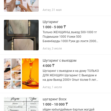
Актау, 31 мая
Шугаринг
1 000 - 5 000 ₸
Только ЖЕНЩИНЫ, выезд 500-1000 тг
Подмышки 1000 Усики 500
Бакенбарды 1000 Руки до локтя 2000
Ноги до колен 2500 Руки полностью
Актау, 3 июля
2500 Ноги полностью 3000 Бикини
3500
Шугаринг с выездом
4 000 ₸
Шугаринг с выездом и на дому ТОЛЬКО
ДЛЯ ЖЕНЩИН Шугаринг С Выездом и
на дом Выезд 2000т Опыт более 9 лет
Мастер Мехрибан Гл
Актау, 1 июля
бикини+подмышки 4000т Адрес 15-25
РАБОТАЕМ БЕЗ ВЫХОДНЫХ! БЕЗ...
шугаринг Воск
1 000 - 10 000 ₸
уйден кабылдаймын барлык жагдай