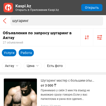
Kaspi.kz
Открыть
Открыть в Приложении Kaspi.kz
Объявления по запросу шугаринг в
Актау
27 объявлений
Услуги
Работа
Актау
Цена
Есть фото
Шугаринг мастер с большим опытом. Ер адамдарга
от 3 000 ₸
Принимаю у себя 3 мик На въезд не
выезжаю сразу говорю.Если у вас
папиллома и рана все сделаю
аккуратно. Шугаринг на все зоны