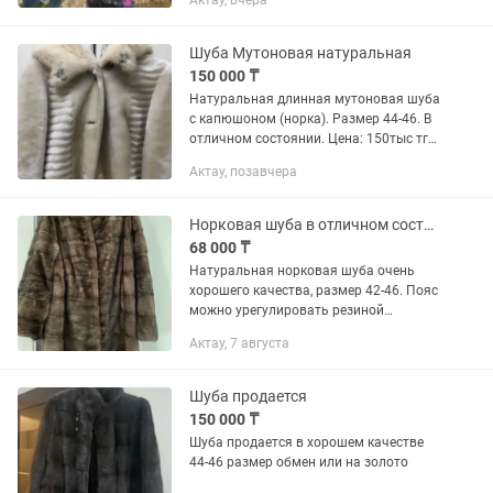
Актау, вчера
Шуба Мутоновая натуральная
150 000 ₸
Натуральная длинная мутоновая шуба
с капюшоном (норка). Размер 44-46. В
отличном состоянии. Цена: 150тыс тг
(можем договориться) По всем
Актау, позавчера
вопросам просьба написать на :
Норковая шуба в отличном состоянии
68 000 ₸
Натуральная норковая шуба очень
хорошего качества, размер 42-46. Пояс
можно урегулировать резиной
изнутри. Рукава съемные с замком.
Актау, 7 августа
Надевалось несколько раз.
Шуба продается
150 000 ₸
Шуба продается в хорошем качестве
44-46 размер обмен или на золото