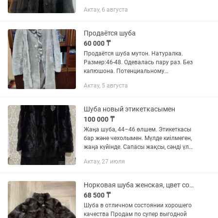
Актау, 6 августа
Продаётся шуба
60 000 ₸
Продаётся шуба мутон. Натуралка.
Размер:46-48. Одевалась пару раз. Без
капюшона. Потенциальному
покупателю сделаю скидку.
Актау, 5 августа
Шуба новый этикеткасымен
100 000 ₸
Жаңа шуба, 44–46 өлшем. Этикеткасы
бар және чехолымен. Мүлде киілмеген,
жаңа күйінде. Сапасы жақсы, сәнді үлгі.
Бағасы 300 000 тг болған шуба. Қазір
Актау, 27 июля
өз бағасынан екі есе арзанға беріп...
Норковая шуба женская, цвет соболь
68 500 ₸
Шуба в отличном состоянии хорошего
качества Продам по супер выгодной