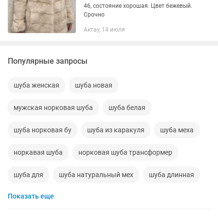
46, состояние хорошая. Цвет бежевый.
Срочно
Актау, 14 июля
Популярные запросы
шуба женская
шуба новая
мужская норковая шуба
шуба белая
шуба норковая бу
шуба из каракуля
шуба меха
норкавая шуба
норковая шуба трансформер
шуба для
шуба натуральный мех
шуба длинная
Показать еще
шуба хорошем
шубаа
шуба сатылады