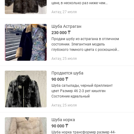
цене, в несколько раз ниже чем
покупали Рост модели на фото 163 см.
Актау, 27 июля
Размер 44/46. Рукава 3/4. Шуба
женская. Успейте...
Шуба Астраган
230 000 ₸
Продам шубу из астрагана в отличном
состоянии. Элегантная модель
глубокого темного цвета с роскошной
отделкой из натуральной норки на
Актау, 25 июля
воротнике и манжетах. Классический
крой смотрится дорого и...
Продается шуба
90 000 ₸
Шуба сатылады, черный бриллиант
цвет Размер 46 2-3 рет киылген
Состояние идеальный
Актау, 25 июля
Шуба норка
90 000 ₸
Шуба норка трансформер размер 44-