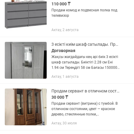
110 000 ₸
Продам комод и подвесная полка под
телевизор
Актау, 2 августа
3 есікті киім шкаф сатылады. Продам 3 дверный шкаф
Договорная
Жақсы жағдайдағы кең әрі биік 3 есікті
шкаф сатылады. Биіктігі 2.28 см Ені
1.94 см Тереңдігі 58 см Бағасы 150000
тг, келісім бар Продам 3 дверный шкаф
Актау, 1 августа
для одежда Состояние хорошее,
вместительный и...
Продам сервант в отличном состоянии
30 000 ₸
Продам сервант (витрина) с тумбой. В
отличном состоянии, цвет — красное
дерево, стеклянные полки,
вместительные шкафчики и
Актау, 30 июля
выдвижные ящики. Продается
комплектом. Самовывоз.