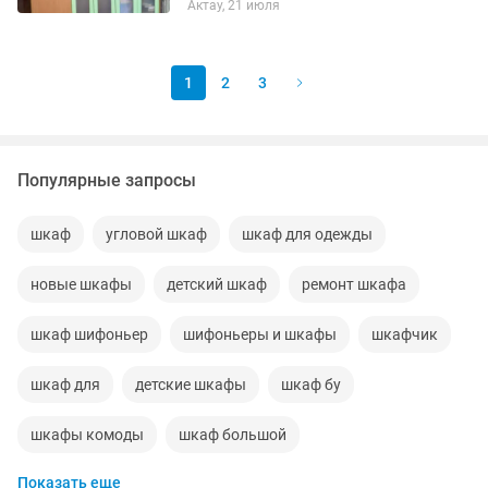
Актау, 21 июля
1
2
3
Популярные запросы
шкаф
угловой шкаф
шкаф для одежды
новые шкафы
детский шкаф
ремонт шкафа
шкаф шифоньер
шифоньеры и шкафы
шкафчик
шкаф для
детские шкафы
шкаф бу
шкафы комоды
шкаф большой
Показать еще
шкафы для одежды б у
навесные шкафы