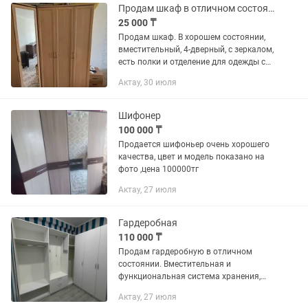
Продам шкаф в отличном состоянии
25 000 ₸
Продам шкаф. В хорошем состоянии,
вместительный, 4-дверный, с зеркалом,
есть полки и отделение для одежды с
перекладиной. Все механизмы
Актау, 30 июля
исправны. Самовывоз.
Шифонер
100 000 ₸
Продается шифоньер очень хорошего
качества, цвет и модель показано на
фото ,цена 100000тг
Актау, 27 июля
Гардеробная
110 000 ₸
Продам гардеробную в отличном
состоянии. Вместительная и
функциональная система хранения,
которая позволяет удобно разместить
Актау, 27 июля
одежду, обувь, сумки и другие вещи.