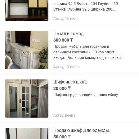
ширина 99.5 Высота 204 Глубина 60
Стенка Глубина 32.5 Ширина 200
Высота 204 Адрес : 4 мкр., 1 этаж.
Актау, 15 июля
Пенал и комод
600 000 ₸
Продам мебель для гостиной в
отличном состоянии. В комплект
входит: Большой комод под телевизор
с отделениями для посуды и хранения;
Актау, 13 июля
два вместительных пенала для
посуды. Производство - Россия.
Шифоньер шкаф
20 000 ₸
Шифоньер две секции и полка сбоку
Актау, вчера
Продаю шкаф Для одежды.
50 000 ₸