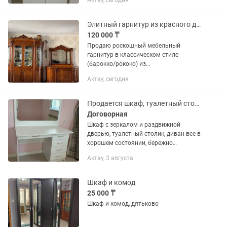
Актау, сегодня
Элитный гарнитур из красного дерева роскошная витрина и комод с зеркалом
120 000 ₸
Продаю роскошный мебельный
гарнитур в классическом стиле
(барокко/рококо) из
высококачественного красного дерева.
Актау, сегодня
Мебель выглядит невероятно статно,
дорого и изысканно. Качество
исполнения —...
Продается шкаф, туалетный столик и диван в хорошем состоянии
Договорная
Шкаф с зеркалом и раздвижной
дверью, туалетный столик, диван все в
хорошем состоянии, бережно
использовали. Можно договорится на
Актау, 3 августа
счет цены.
Шкаф и комод
25 000 ₸
Шкаф и комод, дятьково