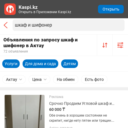
Kaspi.kz
Открыть
Открыть в Приложении Kaspi.kz
Объявления по запросу шкаф и
шифонер в Актау
72 объявления
Услуги
Для дома и сада
Детям
Актау
Цена
На обмен
Есть фото
Реклама
Срочно Продаем Угловой шкаф и однодверный шкафчик
60 000 ₸
Обе очень в хорошем состоянии не
скрипит, нигде нету пятен или трещин.
Купили 3года назад за 350тыс. тг