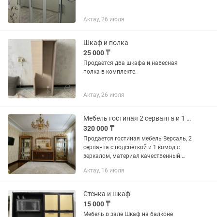
Актау, 26 июля
Шкаф и полка
25 000 ₸
Продается два шкафа и навесная
полка в комплекте.
Актау, 26 июля
Мебель гостиная 2 серванта и 1 комод с зеркалом
320 000 ₸
Продается гостиная мебель Версаль, 2
серванта с подсветкой и 1 комод с
зеркалом, материал качественный.
Длина 4 метра, в отличном состоянии.
Актау, 16 июля
Устанавливалась всего один раз.
Реальному клиенту будет...
Стенка и шкаф
15 000 ₸
Мебель в зале Шкаф на балконе