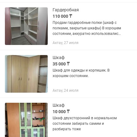
Гардеробная использовалась...
Гардеробная
110 000 ₸
Продам гардеробные полки (шкаф с
полками, закрытые шкафы) В хорошем
состоянии, аккуратно использовались.
Все ящики и механизмы работают
Актау, 27 июля
исправно, без поломок. Закрытая
конструкция, удобная и...
Шкаф
35 000 ₸
Шкаф для одежды и корпешек. В
хорошем состоянии.
Актау, 24 июля
Шкаф
10 000 ₸
Шкаф двухсторонний в нормальном
состоянии забирать самим и
разбирать тоже