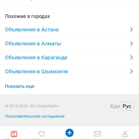
шкаф для офиса
шкаф комод
шкафы на заказ
Похожие в городах
шкаф для одежды бу
шкаф шифонер
Объявления в Астане
шкафы с зеркалами
гардеробный шкаф
Объявления в Алматы
детский шкафчик
стеллажи шкафы
Объявления в Караганде
шкафы шифонеры
Объявления в Шымкенте
Объявления в Усть-Каменогорске
Показать еще
Объявления в Актобе
Қаз
Рус
© 2012-2026, АО «Kaspi Bank»
Объявления в Павлодаре
Пользовательское соглашение
Объявления в Уральске