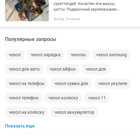
суреттегідей. Качество өте жақсы,
қатты. Подарочный каробкасымен
бірге жүреді.
Актау, 14 июля
Популярные запросы
чехол
чехол зарядка
чехолы
чехол samsung
чехол для авто
чехол айфон
чехол для
чехол на телефон
чехол сумка для
чехол укулеле
чехол телефон
чехол коляску
чехол 11
чехол на коляску
чехол аккумулятор
Показать еще
чехол на самсунг а