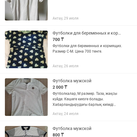
Актау, 29 июля
Футболки для беременных и кормящих
700 ₸
Футболки для беременных и кормящих.
Размер С-М. Цена 700 тенге.
Актау, 26 июля
Футболка мужской
2 000 ₸
Футболкалар, М размер. Таза, жақсы
күйде. Көшеге киюге болады.
Хабарландырудағы барлық киімді
алсаңыз әрқайсын 1 мыңнан беріп
Актау, 24 июля
жіберем.
Футболка мужской
800 ₸