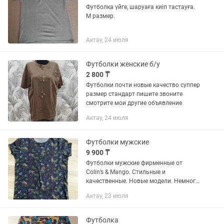
Футболка үйге, шаруаға киіп тастауға.
М размер.
Актау, 24 июля
Футболки женские б/у
2 800 ₸
Футболки почти новые качество суппер
размер стандарт пишите звоните
смотрите мои другие объявление
Актау, 24 июля
Футболки мужские
9 900 ₸
Футболки мужские фирменные от
Colin’s & Mango. Стильные и
качественные. Новые модели. Немного
торг.
Актау, 23 июля
Футболка