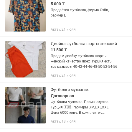
5 000 ₸
Продаётся футболка, фирма Ostin,
размер L
Актау, 21 июля
Двойка футболка шорты женский
11 500 ₸
Продам двойку футболка шорты
женский качество люкс Турция есть
все размеры 40-42-44-46-48-50-52-54-56
Актау, 21 июля
Футболки мужские.
Договорная
Футболки мужские. Производство
Турция 🇹🇷. Размеры S,M,L,XL,XXL.
Цена 6000тенге. В комплекте с
брюками скидка 10%. Доставка
Актау, 18 июля
бесплатно Казпочтой 3-7дня в
зависимости от региона.