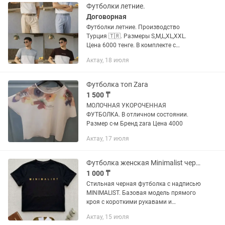
Футболки летние.
Договорная
Футболки летние. Производство
Турция 🇹🇷. Размеры S,M,L,XL,XXL.
Цена 6000 тенге. В комплекте с
брюками под цвет скидка 10%.
Актау, 18 июля
Доставка бесплатно Казпочтой 3-7 дня
в зависимости от региона.
Футболка топ Zara
1 500 ₸
МОЛОЧНАЯ УКОРОЧЕННАЯ
ФУТБОЛКА. В отличном состоянии.
Размер с-м Бренд zara Цена 4000
Актау, 17 июля
Футболка женская Minimalist черная
1 000 ₸
Стильная черная футболка с надписью
MINIMALIST. Базовая модель прямого
кроя с короткими рукавами и
округлым вырезом. Легко сочетается с
Актау, 15 июля
джинсами, брюками, юбками и