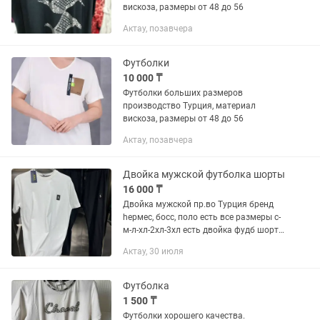
вискоза, размеры от 48 до 56
Актау, позавчера
Футболки
10 000 ₸
Футболки больших размеров
производство Турция, материал
вискоза, размеры от 48 до 56
Актау, позавчера
Двойка мужской футболка шорты
16 000 ₸
Двойка мужской пр.во Турция бренд
һермес, босс, поло есть все размеры с-
м-л-хл-2хл-3хл есть двойка фудб шорты
и фудб трико цена ниже рыночных
Актау, 30 июля
пишите звоните!
Футболка
1 500 ₸
Футболки хорошего качества.