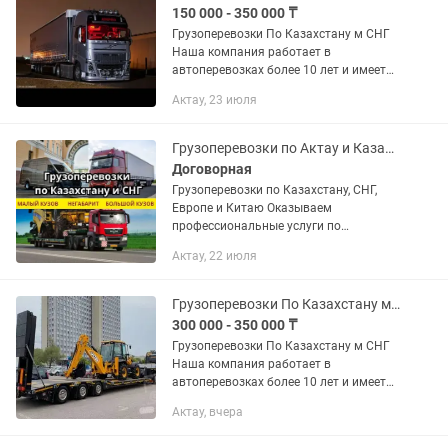
150 000 - 350 000 ₸
Грузоперевозки По Казахстану м СНГ
Наша компания работает в
автоперевозках более 10 лет и имеет
опыт в международных перевозках.
Актау, 23 июля
Предоставляем все виды документов.
В том числе можем предоставить и...
Грузоперевозки по Актау и Казахстан, СНГ, Европа
Договорная
Грузоперевозки по Казахстану, СНГ,
Европе и Китаю Оказываем
профессиональные услуги по
перевозке грузов для физических и
Актау, 22 июля
юридических лиц. Подберем транспорт
под любой груз и маршрут. Работаем...
Грузоперевозки По Казахстану м СНГ
300 000 - 350 000 ₸
Грузоперевозки По Казахстану м СНГ
Наша компания работает в
автоперевозках более 10 лет и имеет
опыт в международных перевозках.
Актау, вчера
Предоставляем все виды документов.
В том числе можем предоставить и...