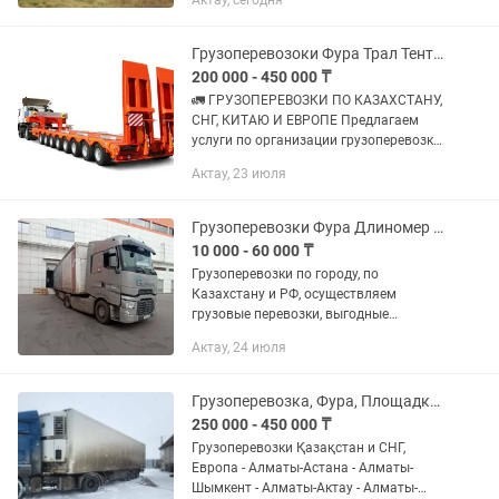
Актау, сегодня
надежный путь к успешной доставке!
Круглосуточная поддержка — на...
Грузоперевозоки Фура Трал Тент Камаз Логистика Рефрижератора
200 000 - 450 000 ₸
🚛 ГРУЗОПЕРЕВОЗКИ ПО КАЗАХСТАНУ,
СНГ, КИТАЮ И ЕВРОПЕ Предлагаем
услуги по организации грузоперевозки
любой сложности. ✅ Перевозки по
Актау, 23 июля
всему Казахстану ✅ Международные
перевозки по странам СНГ ✅...
Грузоперевозки Фура Длиномер Площадка Рефрижератор Трал
10 000 - 60 000 ₸
Грузоперевозки по городу, по
Казахстану и РФ, осуществляем
грузовые перевозки, выгодные
условия, работаем без выходных,
Актау, 24 июля
оплата на ОУР с НДС и без НДС
Грузоперевозка, Фура, Площадка, Трал, Рефрижератор Камаз
250 000 - 450 000 ₸
Грузоперевозки Қазақстан и СНГ,
Европа - Алматы-Астана - Алматы-
Шымкент - Алматы-Актау - Алматы-