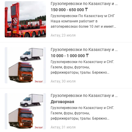
Грузоперевозки по Казахстану и России
150 000 - 650 000 ₸
Грузоперевозки По Казахстану м СНГ
Наша компания работает в
автоперевозках более 10 лет и имеет
опыт в международных перевозках.
Актау, 23 июля
Предоставляем все виды документов.
В том числе можем предоставить и...
Грузоперевозки по Казахстану и СНГ
10 000 - 1 000 000 ₸
Грузоперевозки по Казахстану и СНГ.
Газели, фуры, фургоны,
рефрижераторы, тралы. Бережно
доставим ваш груз. Звоните в любое
Актау, 30 июля
время. Қазақстан және ТМД
елдеріндегі жүк тасымалдау. Газельдер,
жүк...
Грузоперевозки по Казахстану и СНГ
Договорная
Грузоперевозки по Казахстану и СНГ.
Газели, фуры, фургоны,
рефрижераторы, тралы. Бережно
доставим ваш груз. Звоните в любое
Актау, 31 июля
время. Қазақстан және ТМД