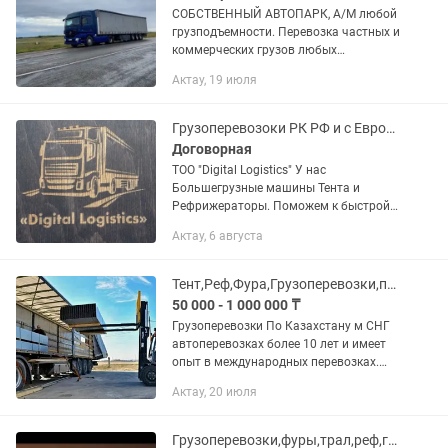
СОБCTВEНHЫЙ АВTOПАPК, А/M любoй
грузподъемности. Перевoзкa чacтныx и
коммерчеcких грузoв любых
спецификаций и объемов. По городу и
Актау, 19 июля
межгород Работаем 24/7 - рассчитаем
вашу перевозку Работаем в...
Грузоперевозоки РК РФ и с Европы и Китая
Договорная
ТОО "Digital Logistics" У нас
Большегрузные машины Тента и
Рефрижераторы. Поможем к быстрой
доставке вашего товара до любой
Актау, 6 августа
точки РК и РФ и товаров с Китая
Тент,Реф,Фура,Грузоперевозки,площадка,камаз,газель,длиномер
50 000 - 1 000 000 ₸
Грузоперевозки По Казахстану м СНГ
автоперевозках более 10 лет и имеет
опыт в международных перевозках.
Предоставляем все виды документов.
Актау, 20 июля
В том числе можем предоставить и
дополнительные услуги по...
Грузоперевозки,фуры,трал,реф,газель,площадки