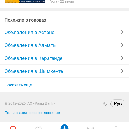
Актау, 22 июля
юридических лиц. Подберем транспорт
под любой груз и маршрут. Работаем...
Похожие в городах
Объявления в Астане
Объявления в Алматы
Объявления в Караганде
Объявления в Шымкенте
Объявления в Усть-Каменогорске
Показать еще
Объявления в Актобе
Қаз
Рус
© 2012-2026, АО «Kaspi Bank»
Объявления в Костанае
Пользовательское соглашение
Объявления в Таразе