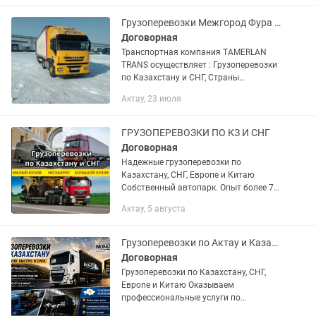
елдеріндегі жүк тасымалдау. Газельдер,
жүк...
Грузоперевозки Межгород Фура Тент площадки Газельи Астана Алматы Семей Өске
Договорная
Транспортная компания TAMERLAN
TRANS осуществляет : Грузоперевозки
по Казахстану и СНГ, Страны
Евразийской экономического союза.
Актау, 23 июля
Доставка груза отдельной машиной от
двери до двери. Перевозка...
ГРУЗОПЕРЕВОЗКИ ПО КЗ И СНГ
Договорная
Надежные грузоперевозки по
Казахстану, СНГ, Европе и Китаю
Собственный автопарк. Опыт более 7
лет. Индивидуальный подход.
Актау, 5 августа
Компания Nomad Logistics
предоставляет полный комплекс...
Грузоперевозки по Актау и Казахстан, СНГ, Европа
Договорная
Грузоперевозки по Казахстану, СНГ,
Европе и Китаю Оказываем
профессиональные услуги по
перевозке грузов для физических и