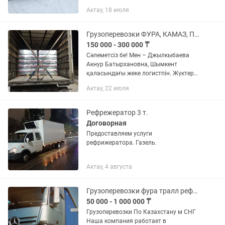
Устькаман - Алматы - Орал - Алматы -
Актау, 18 июля
Атырау - Алматы- Караганды - Алматы-
Балхаш - Алматы -...
Грузоперевозки ФУРА, КАМАЗ, ПЛОЩАДКА, РЕФРИЖЕРАТОР, ГАЗЕЛЬ, ТЕНТ
150 000 - 300 000 ₸
Сәлеметсіз бе! Мен – Джылкыбаева
Акнур Батырхановна, Шымкент
қаласындағы жеке логистпін. Жүктерді
Қазақстан бойынша уақытылы және
Актау, 22 июля
қауіпсіз жеткізумен айналысамын. ✅
Жауапкершілік ✅ Қолжетімді баға...
Рефрежератор 3 т.
Договорная
Предоставляем услуги
рефрижератора. Газель.
Актау, 4 августа
Грузоперевозки фура тралл рефрижератор площадка тент
50 000 - 1 000 000 ₸
Грузоперевозки По Казахстану м СНГ
Наша компания работает в