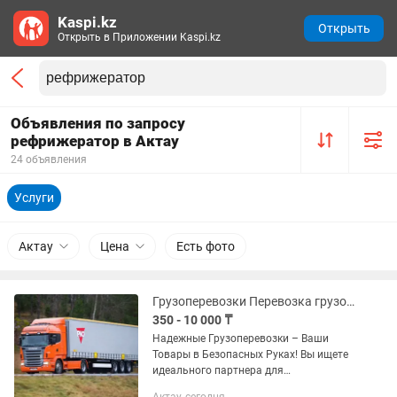
Kaspi.kz
Открыть
Открыть в Приложении Kaspi.kz
Объявления по запросу
рефрижератор в Актау
24 объявления
Услуги
Актау
Цена
Есть фото
Грузоперевозки Перевозка грузов Фура Тент Длинамер Рефрижераторы Камаз
350 - 10 000 ₸
Надежные Грузоперевозки – Ваши
Товары в Безопасных Руках! Вы ищете
идеального партнера для
грузоперевозок? Наша компания - ваш