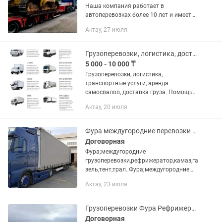
Наша компания работает в
автоперевозках более 10 лет и имеет
опыт в международных перевозках.
Актау, 27 июля
Предоставляем все виды документов.
В том числе можем предоставить и...
Грузоперевозки, логистика, доставка, рефрижератор, фура, газель
5 000 - 10 000 ₸
Грузоперевозки, логистика,
транспортные услуги, аренда
самосвалов, доставка груза. Помощь
тендерщикам в грузоперевозках!
Актау, 20 июля
Предоставляем транспорт под любые
тендерные условия. В нашем
автопарке:...
Фура междугородние перевозки грузов газель ,фура ,тралл,камаз,рефрижератор,
Договорная
Фура;междугородние
грузоперевозки,рефрижератор,камаз,га
зель,тент,трал. Фура;междугородние
грузоперевозки.По
Актау, 23 июля
городу,Камаз,рефрижератор,тент С
необходимостью транспортировки
каких-либо грузов...
Грузоперевозки Фура Рефрижератор Камаз Длинамер Жүк тасымалдау Жеткизу
Договорная