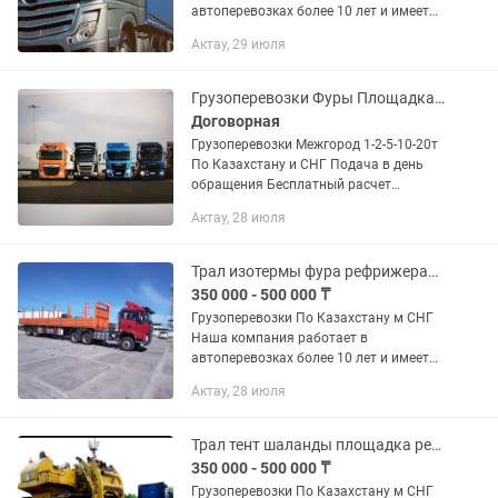
автоперевозках более 10 лет и имеет
опыт в международных перевозках.
Актау, 29 июля
Предоставляем все виды документов.
В том числе можем предоставить и...
Грузоперевозки Фуры Площадка Трал Рефрижератор
Договорная
Грузоперевозки Межгород 1-2-5-10-20т
По Казахстану и СНГ Подача в день
обращения Бесплатный расчет
стоимости Попутный груз-заказ Фуры
Актау, 28 июля
ГАЗели, Валдай, Рефрижератор
Трал изотермы фура рефрижератор плащадка
350 000 - 500 000 ₸
Грузоперевозки По Казахстану м СНГ
Наша компания работает в
автоперевозках более 10 лет и имеет
опыт в международных перевозках.
Актау, 28 июля
Предоставляем все виды документов.
В том числе можем предоставить и...
Трал тент шаланды площадка рефрижератор изо терм
350 000 - 500 000 ₸
Грузоперевозки По Казахстану м СНГ