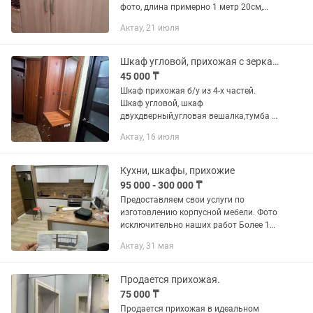
фото, длина примерно 1 метр 20см,
место не занимает компактный.
Актау, 21 июля
Шкаф угловой, прихожая с зеркалом.
45 000 ₸
Шкаф прихожая б/у из 4-х частей.
Шкаф угловой, шкаф
двухдверный,угловая вешалка,тумба с
зеркалом две выдвижные полки и
Актау, 16 июля
полка под обувь. Без особых дефектов.
В хорошем состоянии.
Кухни, шкафы, прихожие
95 000 - 300 000 ₸
Предоставляем свои услуги по
изготовлению корпусной мебели. Фото
исключительно наших работ Более 10
лет стажа у мастеров! Работаем на
Актау, 31 мая
совесть Любой сложности •Кухни
•Шкафы •Прихожие •Купе...
Продается прихожая.
75 000 ₸
Продается прихожая в идеальном