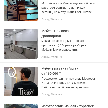
Мы в Актау и в Мангистауской области
работаем больше 10 лет. Наши
лестницы в Актау, Жана Озен, Шетпе,
Акшукур и т.д. ЛЕСТНИЦЫ и беседки:
Актау, 26 июля
Изготовим, установим, а также
демонтаж и реставрация,...
Мебель На Заказ
Договорная
мебель на заказ ( кухня - шкаф -
прихожая ...) Сборка и разборка
Мебель Текхабарласамыз.
Актау, 29 июля
Мебель на заказ Актау
от 160 000 ₸
Профессиональная команда Мастеров:
ИЗГОТОВИТ Вам ЛЮБУЮ Мебель.
Работаем с любыми материалами.
Исходя из запросов. - Кухни -
Актау, 29 июня
Гардеробы - Прихожка - итд. Большой
Опыт работы мастеров И...
Изготовление мебели и торгового оборудования