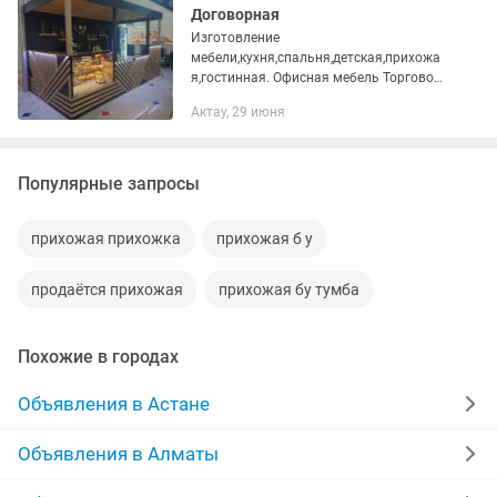
Договорная
Изготовление
мебели,кухня,спальня,детская,прихожа
я,гостинная. Офисная мебель Торговое
оборудование,островки. Любая
Актау, 29 июня
мебель,любая сложность
Популярные запросы
прихожая прихожка
прихожая б у
продаётся прихожая
прихожая бу тумба
Похожие в городах
Объявления в Астане
Объявления в Алматы