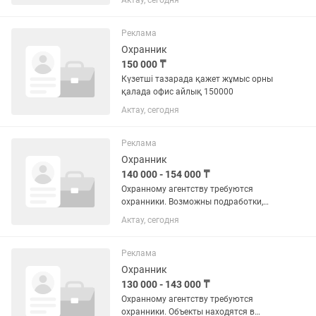
Актау, сегодня
заработная плата выше заявленной
Реклама
Охранник
150 000 ₸
Күзетші тазарада қажет жұмыс орны
қалада офис айлық 150000
Актау, сегодня
Реклама
Охранник
140 000 - 154 000 ₸
Охранному агентству требуются
охранники. Возможны подработки,
соответственно з/плата может быть
Актау, сегодня
выше заявленной.
Реклама
Охранник
130 000 - 143 000 ₸
Охранному агентству требуются
охранники. Объекты находятся в