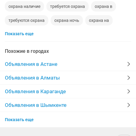
охрана наличие
требуется охрана
охрана в
требуются охрана
охрана ночь
охрана на
Показать еще
безопасность охрана
работу охрана
работы охрана
работа охрана
охрана 220
Похожие в городах
Объявления в Астане
Объявления в Алматы
Объявления в Караганде
Объявления в Шымкенте
Объявления в Усть-Каменогорске
Показать еще
Объявления в Актобе