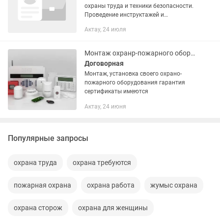
охраны труда и техники безопасности.
Проведение инструктажей и
организация обучения работников.
Актау, 24 июля
Контроль сроков действия
удостоверений по ТБ. Ведение
документации по...
Монтаж охранр-пожарного оборудования
Договорная
Монтаж, установка своего охрано-
пожарного оборудования гарантия
сертификаты имеются
Актау, 24 июня
Популярные запросы
охрана труда
охрана требуются
пожарная охрана
охрана работа
жумыс охрана
охрана сторож
охрана для женщины