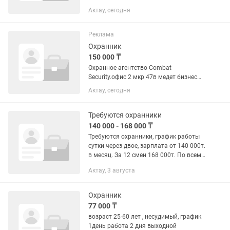
городе. Возможны подработки,
Актау, сегодня
соответственно з/плата может быть
выше заявленной.
Реклама
Охранник
150 000 ₸
Охранное агентство Combat
Security.офис 2 мкр 47в медет бизнес
центр 245 кабинет. Набирает
Актау, сегодня
охранников Официальное
трудоустройство. Место работы г.
Актау 14мкр 72 здание.охраняемое
Требуются охранники
объект офисный...
140 000 - 168 000 ₸
Требуются охранники, график работы
сутки через двое, зарплата от 140 000т.
в месяц. За 12 смен 168 000т. По всем
вопросам обращайтесь: 14мкр.,
Актау, 3 августа
Бизнес-центр "Звезда Актау", левое
крыло офис 309
Охранник
77 000 ₸
возраст 25-60 лет , несудимый, график
1день работа 2 дня выходной