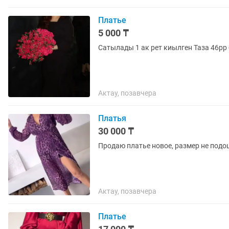
Платье
5 000 ₸
Сатылады 1 ак рет киылген Таза 46рр
Актау, позавчера
Платья
30 000 ₸
Продаю платье новое, размер не подо
Актау, позавчера
Платье