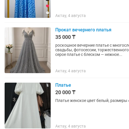
Актау, 4 августа
Прокат вечернего платья
35 000 ₸
роскошное вечерние платье с многос
свадьбы, фотосессии, торжественного вечера или меро
серое платье с блеском — нежное...
Актау, 4 августа
Платье
20 000 ₸
Платье женское цвет белый, размеры 
Актау, 4 августа