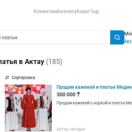
Клиентам
Бизнесу
Kaspi Гид
Мой
Акт
латья в Актау
(185)
Сортировка
Продам кажекей и платье Медин
300 000 ₸
Продам кажекей с норкой и платье Ме
Актау, сегодня