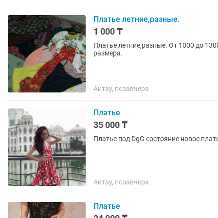
Платье летние,разные.
1 000 ₸
Платье летние,разные. От 1000 до 13000
размера.
Актау, позавчера
Платье
35 000 ₸
Платье под DgG состояние новое плать
Актау, позавчера
Платье