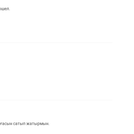
ошел.
олғасын сатып жатырмын.