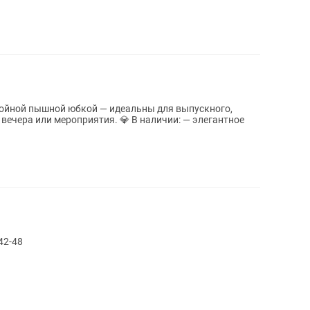
лойной пышной юбкой — идеальны для выпускного,
приятия. 💎 В наличии: — элегантное
42-48