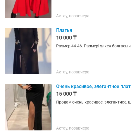
Актау, позавчера
Платья
10 000 ₸
Размер 44-46. Размері үлкен болғасы
Актау, позавчера
Очень красивое, элегантное пла
15 000 ₸
Продам очень красивое, элегантное, ш
Актау, позавчера