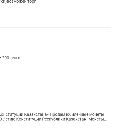
туки)возможен торг
 200 тенге
захстана» Продам юбилейные монеты
30-летию Конституции Республики Казахстан. Монеты