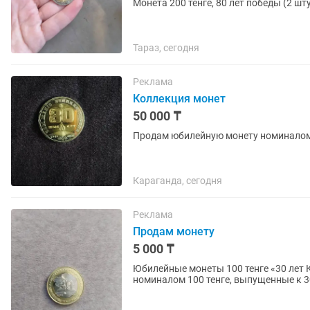
Монета 200 тенге, 80 лет победы (2 ш
Тараз, сегодня
Реклама
Коллекция монет
50 000 ₸
Продам юбилейную монету номиналом
Караганда, сегодня
Реклама
Продам монету
5 000 ₸
Юбилейные монеты 100 тенге «30 лет Конституции Ка
номиналом 100 тенге, выпущенные к 
биколорные, в хорошем...