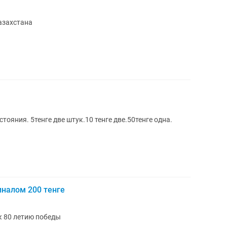
азахстана
тояния. 5тенге две штук.10 тенге две.50тенге одна.
налом 200 тенге
к 80 летию победы