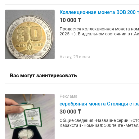
Коллекционная монета ВОВ 200 т
10 000 ₸
Продается коллекционная монета номиналом 200 
2025 гг). В идеальном состоянии в 
Актау, 23 июля
Вас могут заинтересовать
Реклама
серебряная монета Столицы стра
30 000 ₸
Общие сведения •Название серии: «Ст
Казахстан •Номинал: 500 тенге •Металл
•Диаметр: 38,61...