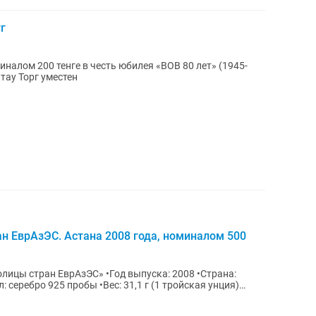
г
тенге в честь юбилея «ВОВ 80 лет» (1945-
г.Актау Торг уместен
н ЕврАзЭС. Астана 2008 года, номиналом 500
олицы стран ЕврАзЭС» •Год выпуска: 2008 •Страна:
: серебро 925 пробы •Вес: 31,1 г (1 тройская унция)