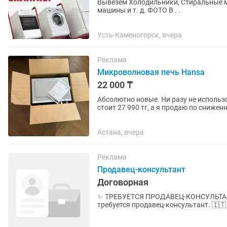
Вывезем Холодильники, Стиральные 
машины и т. д. ФОТО В . .
Усть-Каменогорск, вчера
Реклама
Микроволновая печь Hansa
22 000 ₸
Абсолютно новые. Ни разу не использовались. В к
стоит 27 990 тг, а я продаю по снижен
Астана, вчера
Реклама
Продавец-консультант
Договорная
✨ ТРЕБУЕТСЯ ПРОДАВЕЦ-КОНСУЛЬТАНТ ✨ В салон FONTE итальянской женс
требуется продавец-консультант. 🇮🇹 Работа в премиальном итальянском бренде 👩 Возраст:
30–45 лет 💰 Зарплата + проценты 📄...