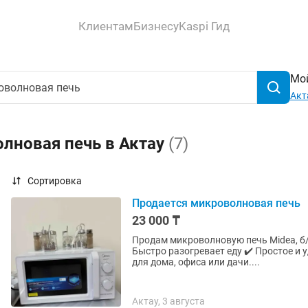
Клиентам
Бизнесу
Kaspi Гид
Мой
Акт
лновая печь в Актау
(7)
Сортировка
Продается микроволновая печь
23 000 ₸
Продам микроволновую печь Midea, б/у, в хорошем со
Быстро разогревает еду ✔️ Простое и удоб
для дома, офиса или дачи....
Актау, 3 августа