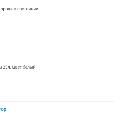
хорошем состоянии.
я печь Panasonic. Объем 23л. Цвет белый
тор