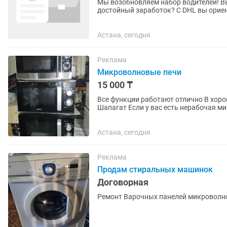
Мы возобновляем набор водителей! Вы
достойный заработок? С DHL вы ориен
сезонной неопределенности. База:...
Астана, сегодня
Реклама
Микроволновые печи
15 000 ₸
Все функции работают отлично В хор
Шапагат Если у вас есть нерабочая м
отминусуем от общей суммы
Астана, сегодня
Реклама
Продам стиральных машинок
Договорная
Ремонт Варочных панелей микроволн