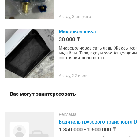
Актау, 3 августа
Микроволновка
30 000 ₸
Микроволновка сатылады Жақсы жағдайда, толық жұмыс істейді. Тамақ жылытуға, ерітуге
ыңғайлы. Таза, ақауы жоқ.Аз қолданылған. Продаётся микроволновая печ
состоянии, полностью...
Актау, 22 июля
Вас могут заинтересовать
Реклама
Водитель грузового транспорта 
1 350 000 - 1 600 000 ₸