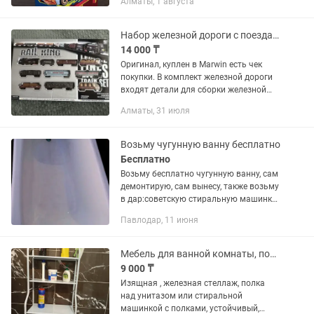
Алматы, 1 августа
Набор железной дороги с поездами
14 000 ₸
Оригинал, куплен в Marwin есть чек
покупки. В комплект железной дороги
входят детали для сборки железной
дороги и локомотив с вагончиками.
Алматы, 31 июля
Железная дорога легко собирается и
разбирается. Все вагоны...
Возьму чугунную ванну бесплатно
Бесплатно
Возьму бесплатно чугунную ванну, сам
демонтирую, сам вынесу, также возьму
в дар:советскую стиральную машинку,
швейную машинку, электро, газ плиты,
Павлодар, 11 июня
не рабочий холодильник советский,
железную кровать,...
Мебель для ванной комнаты, полка стеллаж над унитазом
9 000 ₸
Изящная , железная стеллаж, полка
над унитазом или стиральной
машинкой с полками, устойчивый,