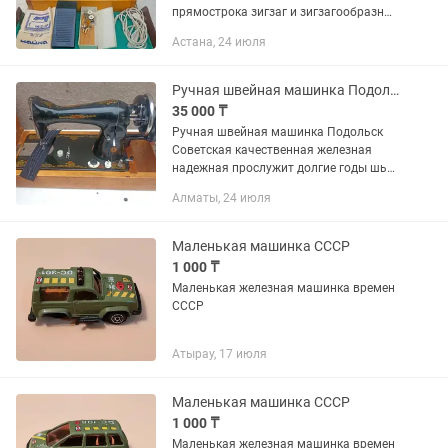
прямострока зигзаг и зигзагообразный
оверлог выполняет 5 декоративних
Астана, 24 июля
строчек прочная железная надежная
прослужит долгие годы превосходит
новые...
Ручная швейная машинка Подольск шьет работает отлично 100%
35 000 ₸
Ручная швейная машинка Подольск
Советская качественная железная
надежная прослужит долгие годы шьет
абсолютно все тонкое толстое кожу
Алматы, 24 июля
шифон капрон синтетика отлично
заводская настройка имеются...
Маленькая машинка СССР
1 000 ₸
Маленькая железная машинка времен
СССР
Атырау, 17 июля
Маленькая машинка СССР
1 000 ₸
Маленькая железная машинка времен