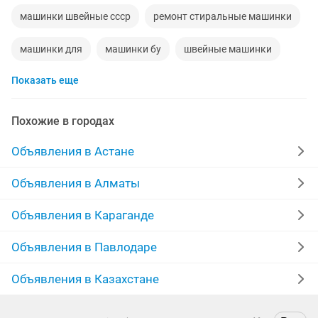
машинки швейные ссср
ремонт стиральные машинки
машинки для
машинки бу
швейные машинки
Показать еще
машинки ремонт
швейная машинки
машинки детская
педальные машинки для детей
Похожие в городах
машинки швейные
Объявления в Астане
Объявления в Алматы
Объявления в Караганде
Объявления в Павлодаре
Объявления в Казахстане