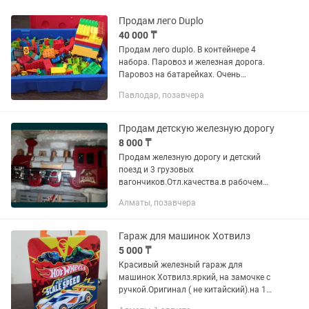
Продам лего Duplo
40 000 ₸
Продам лего duplo. В контейнере 4
набора. Паровоз и железная дорога.
Паровоз на батарейках. Очень
интересно собирать и играть. Машинки
Павлодар, позавчера
трансформеры. Подбирай детали и
получай разные автомобили....
Продам детскую железную дорогу
8 000 ₸
Продам железную дорогу и детский
поезд и 3 грузовых
вагончиков.Отл.качества.в рабочем
состоянии.быстро разбирается и
Алматы, позавчера
собирается. Адрес Достык уг.Омарова.
Гараж для машинок Хотвилз
5 000 ₸
Красивый железный гараж для
машинок Хотвилз.яркий, на замочке с
ручкой.Оригинал ( не китайский).на 18
машинок