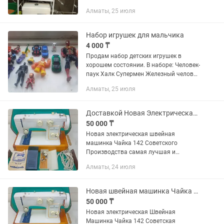
компактный, легко собирается
Алматы, 25 июля
Набор игрушек для мальчика
4 000 ₸
Продам набор детских игрушек в
хорошем состоянии. В наборе: Человек-
паук Халк Супермен Железный человек
Чёрная пантера Флэш Трансформеры
Алматы, 25 июля
Машинки Самолёты Динозавр
Игрушечный пистолет И другие...
Доставкой Новая Электрическая швейная машинка Чайка 142 шьет 100%
50 000 ₸
Новая электрическая швейная
машинка Чайка 142 Советского
Производства самая лучшая и
качественная машина всех времен
Алматы, 24 июля
проверенная годами превосходит
новые машинки по качеству и
долговечности железная...
Новая швейная машинка Чайка 142 прямострочка зигзаг шьет отлично 100%
50 000 ₸
Новая электрическая Швейная
Машинка Чайка 142 Советская