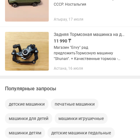
СССР. Ностальгия
Атырау, 17 июля
Задняя Тормозная машинка на дисковый механический тормоз. Калипер.
11 990 ₸
Магазин "Envy" рад
предложитьТормозную машинку
"Shunan". + Качественные тормоза -
безопасность езды! + Безопасность
Астана, 16 июля
езды - ваше здоровые! + Ваше
Здоровье - счастливая жизнь! - Легко
устанавливается...
Популярные запросы
детские машинки
печатные машинки
машинки для детей
машинки игрушечные
машинки детям
детские машинки педальные