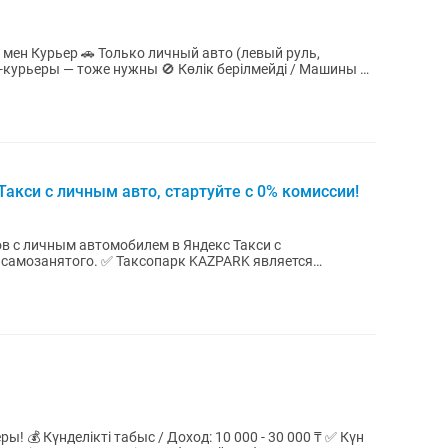
ный авто (левый руль,
о-курьеры — тоже нужны 🚫 Көлік берілмейді / Машины не
акси с личным авто, стартуйте с 0% комиссии!
ов с личным автомобилем в Яндекс Такси с
опарк KAZPARK является
ого...
0 ₸ ✅ Күн