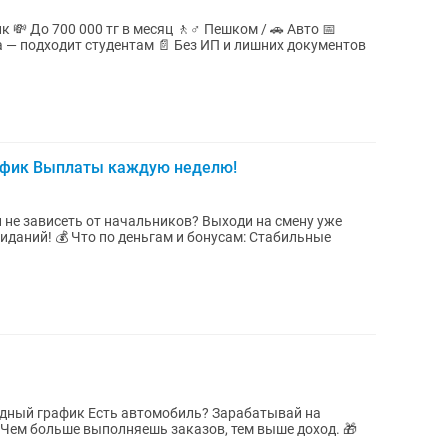
то 📅
а — подходит студентам 📄 Без ИП и лишних документов
афик Выплаты каждую неделю!
 не зависеть от начальников? Выходи на смену уже
иданий! 💰 Что по деньгам и бонусам: Стабильные
обиль? Зарабатывай на