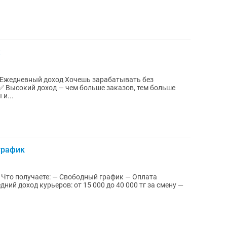
к
од Хочешь зарабатывать без
ы и...
график
ний доход курьеров: от 15 000 до 40 000 тг за смену —