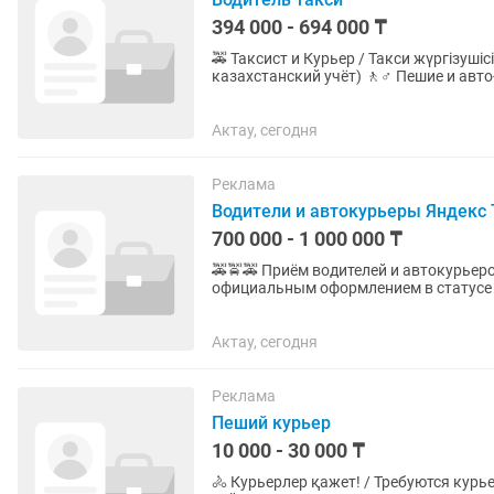
394 000 - 694 000 ₸
🚕 Таксист и Курьер / Такси жүргізушісі мен Курьер 🚗 Только лич
казахстанский учёт) 🚶♂️ Пешие и авт
выдаём 🕒 Свободный...
Актау, сегодня
Реклама
Водители и автокурьеры Яндекс Т
700 000 - 1 000 000 ₸
🚕🚖🚕 Приём водителей и автокурьер
официальным оформлением в статусе самозанятого. ✅️ Такс
официальным партнёром самого крупн
Актау, сегодня
Реклама
Пеший курьер
10 000 - 30 000 ₸
🚴 Курьерлер қажет! / Требуются курьеры! 💰 Күнделікті табыс / Доход: 10 000 - 30 00