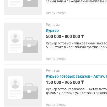
сайын төлем / Ежедневные выплаты ✅ 
тапсырыстар /...
Актау, вчера
Реклама
Курьер
500 000 - 800 000 ₸
Курьер готовых и упакованных заказов! Доставка уже готовых заказов по городу Дох
5.000 тенге в час • гибкий график • работа в удобном ра
формата доставки и...
Актау, вчера
Реклама
Курьер готовых заказов - Актау.
150 000 - 966 000 ₸
Курьер готовых заказов — Актау Доход 2 000 – 5 000 тг в час Гибкий график Работа рядом с
домом • Доставка уже готовых заказов • Подходит без опыта • Пешком / вело / электровело /
авто / мото Мы...
Актау, вчера