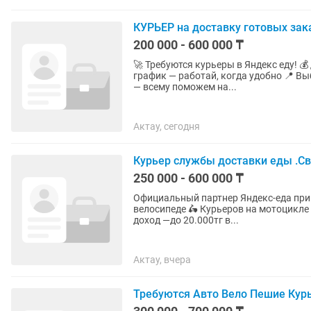
КУРЬЕР на доставку готовых зака
200 000 - 600 000 ₸
🚀 Требуются курьеры в Яндекс еду! 💰 Доход до 25 000 тг в день + чаевые 📅 Свободный
график — работай, когда удобно 📍 В
— всему поможем на...
Актау, сегодня
Курьер службы доставки еды .Св
250 000 - 600 000 ₸
Официальный партнер Яндекс-еда приг
велосипеде 🛵 Курьеров на мотоцикле 🚗 Курьеров н
доход —до 20.000тг в...
Актау, вчера
Требуются Авто Вело Пешие Кур