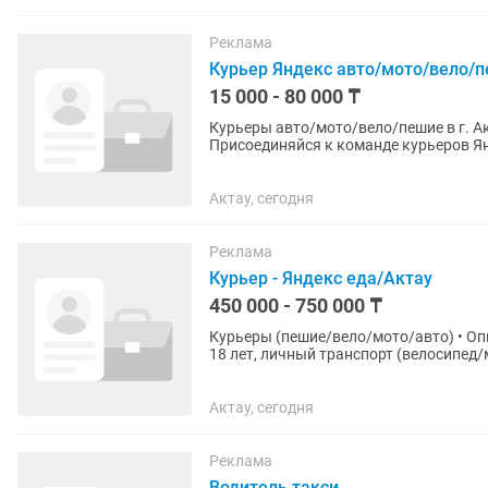
Реклама
Курьер Яндекс авто/мото/вело/пе
15 000 - 80 000 ₸
Курьеры авто/мото/вело/пешие в г. Актау Ищешь работу или подработку с гибким 
Присоединяйся к команде курьеров Яндекс Еды! ✨ Что мы предлагаем: • Д
000 тг в день 💸 •...
Актау, сегодня
Реклама
Курьер - Яндекс еда/Актау
450 000 - 750 000 ₸
Курьеры (пешие/вело/мото/авто) • Опы
18 лет, личный транспорт (велосипед
24/7 Условия: •...
Актау, сегодня
Реклама
Водитель такси