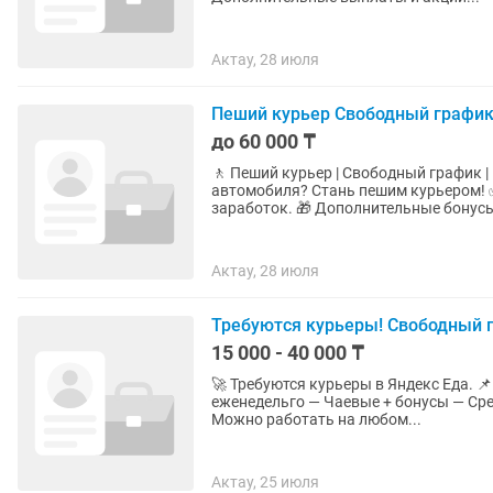
Актау, 28 июля
Пеший курьер Свободный графи
до 60 000 ₸
🚶 Пеший курьер | Свободный график | Ежедневный дох
автомобиля? Стань пешим курьером! ✅ Высокий доход — чем больше заказов, тем больше
заработок. 🎁 Дополнительные бонус
Актау, 28 июля
Требуются курьеры! Свободный 
15 000 - 40 000 ₸
🚀 Требуются курьеры в Яндекс Еда. 📌 Что получаете: — Свободный график — Оплата
еженедельго — Чаевые + бонусы — Сред
Можно работать на любом...
Актау, 25 июля