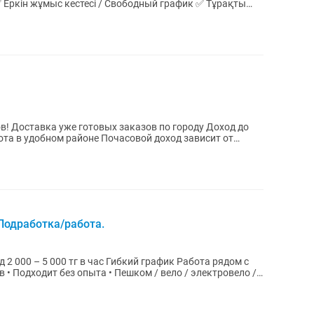
Еркін жұмыс кестесі / Свободный график ✅ Тұрақты
од до
йоне Почасовой доход зависит от
 Подработка/работа.