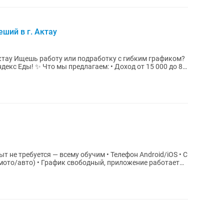
ший в г. Актау
графиком?
оход от 15 000 до 80
т не требуется — всему обучим • Телефон Android/iOS • С
/мото/авто) • График свободный, приложение работает