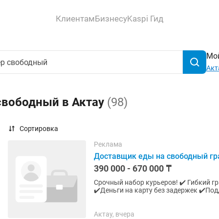
Клиентам
Бизнесу
Kaspi Гид
Мой
Акт
свободный в Актау
(98)
Сортировка
Реклама
Доставщик еды на свободный г
390 000 - 670 000 ₸
Срочный набор курьеров! ✔️ Гибкий график 2-4-6 часов в день ✔️Район выбираете сами
✔️Деньги на карту без задержек ✔️Поддержка 24/7 официальное оформление ✔️от 18 лет
✔️Подходит пешим, вело и...
Актау, вчера