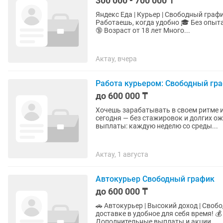
300 000 - 700 000 ₸
Яндекс Еда | Курьер | Свободный график 💸 До 700 000 тг в месяц 🚶♂️ Пешком / 🚗 Ав
Работаешь, когда удобно 🎓 Без опыт
🔞 Возраст от 18 лет Много...
Актау, вчера
Работа курьером: Свободный гр
до 600 000 ₸
Хочешь зарабатывать в своем ритме и
сегодня — без стажировок и долгих ож
выплаты: каждую неделю со среды...
Актау, 1 августа
Автокурьер Свободный график
до 600 000 ₸
🚗 Автокурьер | Высокий доход | Свободный график Есть автом
доставке в удобное для себя время! 💰 Чем больше выполняешь заказов, тем выше доход. 🎁
Дополнительные выплаты и акции...