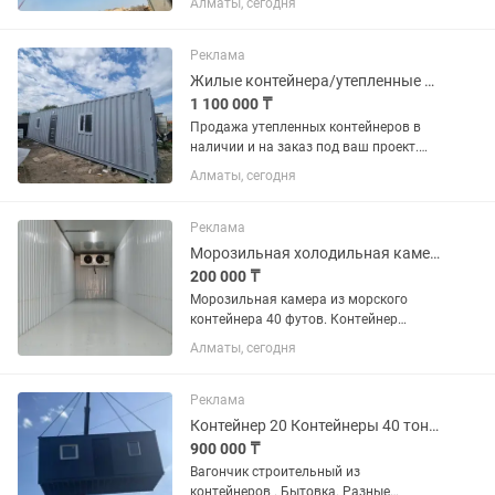
Алматы, сегодня
контейнера под реализацию имеется
своя территория, кран. Звоните и
предлагайте свои выгодные
Реклама
предложения
Жилые контейнера/утепленные контейнера/офисы/прорабская
1 100 000 ₸
Продажа утепленных контейнеров в
наличии и на заказ под ваш проект.
Наша компания занимается продажей
Алматы, сегодня
пустых и утепленных контейнеров
20/40/45 тонные. Утепленные
контейнера: -20 тонный из osb...
Реклама
Морозильная холодильная камера -контейнер
200 000 ₸
Морозильная камера из морского
контейнера 40 футов. Контейнер
полностью утеплен. Температура+5 до
Алматы, сегодня
-18%. Продам или сдам в аренду.
Контейнер находится в микрорайоне
Кайрат по Рыскулова.
Реклама
Контейнер 20 Контейнеры 40 тонн Контейнер Утепленный
900 000 ₸
Вагончик строительный из
контейнеров . Бытовка. Разные