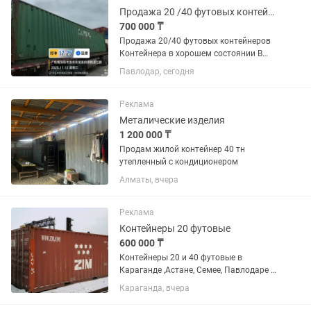
Продажа 20 /40 футовых контейнеров
700 000 ₸
Продажа 20/40 футовых контейнеров
Контейнера в хорошем состоянии В
наличие Погрузка бесплатно Доставка
Павлодар, сегодня
договорная Оплата наличными
безналичному расчету
Реклама
Металические изделия
1 200 000 ₸
Продам жилой контейнер 40 тн
утепленный с кондиционером
Алматы, вчера
Реклама
Контейнеры 20 футовые
600 000 ₸
Контейнеры 20 и 40 футовые в
Караганде ,Астане, Семее, Павлодаре и
других городах в отличном состоянии.
Караганда, вчера
Возможна доставка. Форма оплаты
любая. Также имеются с продаже и