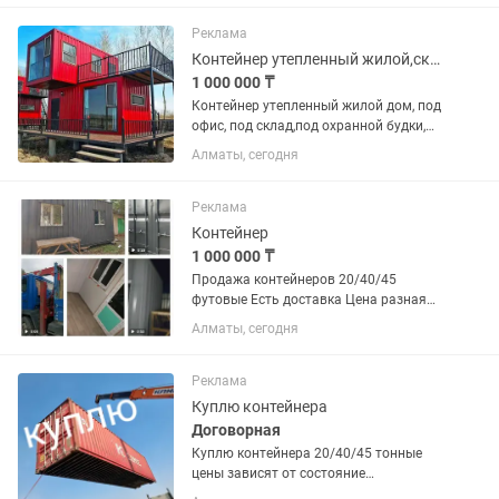
посредников. Также есть готовые
утепленные контейнера под...
Реклама
Контейнер утепленный жилой,склад,будка, парикмахерская, прорабские
1 000 000 ₸
Контейнер утепленный жилой дом, под
офис, под склад,под охранной будки,
магазин. Делаем под заказ с вашим
Алматы, сегодня
проектом. В наличии есть все
контейнера от охранной будки до для
жилья. 20/40/45...
Реклама
Контейнер
1 000 000 ₸
Продажа контейнеров 20/40/45
футовые Есть доставка Цена разная
зависимости от размера и дизайна.
Алматы, сегодня
Звоните и уточните сумму
Реклама
Куплю контейнера
Договорная
Куплю контейнера 20/40/45 тонные
цены зависят от состояние
контейнеров. Также принимаем