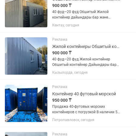
900 000 ₸
40 фуд—20 фуд Обшитый Жилой
контейнер дайындары бар және
тапсырыспен жасаймыз Прарапски
Кентау, сегодня
Жилой Сталовый Душевой Туалет
Пость охраны Киоск
Реклама
Жилой контейнеры Обшитый контейнер Жилые контейнеры Утепленные контейнер
900 000 ₸
40 фуд—20 фуд Жилой контейнер
Обшитый контейнер Дайындары бар
және тапсырыспен жасаймыз Офисный
Кызылорда, сегодня
Жилой Сталовый Душевой Туалет
Пость охраны
Реклама
Контейнер 40 футовый морской
950 000 ₸
Продажа 40-футовых морских
контейнеров с погрузкой В наличии 50
штук в хорошем состоянии на выбор
Петропавловск, сегодня
растаможенные Работаем ИП
перечислением и физическими лицами
Предоставляем Документы ЭСФ...
Реклама