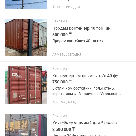
размеры и комплектации. Всё в
Астана, сегодня
наличии на складе в Астане. Большой
выбор, нормальные цены, все формы
оплаты. Гарантия 1 год. Доставим и
Реклама
установим...
Продам контейнер 40 тонник
800 000 ₸
Продам контейнер 40 тонник
Алматы, сегодня
Реклама
Контейнеры морские и ж/д 40 фут (12 м)
750 000 ₸
В отличном состоянии: полы, стены,
ворота, замки. В наличии в Уральске. В
наличии в любом количестве.
Уральск, сегодня
Поможем с доставкой по городу и
области.
Реклама
Контейнер уличный для бизнеса
2 500 000 ₸
Продам 20-футовый контейнер,