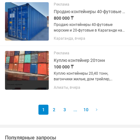
сдаются в аренду утепленные...
Реклама
Продаю контейнеры 40-футовые морские в Караганде, Астане, Усть-Каменогорске
800 000 ₸
Продаю контейнеры 40-футовые
морские и 20-футовые в Караганде на
выбор с погрузкой возможна доставка
Караганда, вчера
до вашего места цена от тенге. В
Астане есть 40-футовые 2022 года
выпуска-1,5 млн. (состояние...
Реклама
Куплю контейнер 20тонн
100 000 ₸
Куплю контейнеры 20,40 тонн,
вагончики жилые, дом трейлер,
мобильный трейлер б/у в любом
Алматы, вчера
состоянии, вывоз 24/7
1
2
3
...
10
Популярные запросы