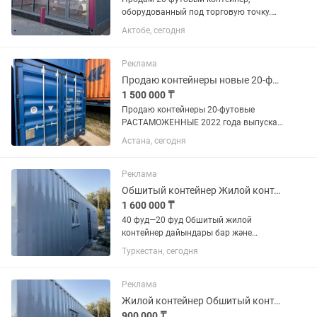
оборудованный под торговую точку.
Полностью утепленный. Алюминиевые
Актобе, сегодня
витражи, алюминиевая дверь, двойной
стеклопакет. Цена: 2 500 000тг.
Продам 40-футовый контейнер,...
Реклама
Продаю контейнеры новые 20-футовые в Астане 2025 года выпуска.
1 500 000 ₸
Продаю контейнеры 20-футовые
РАСТАМОЖЕННЫЕ 2022 года выпуска
в Астане. Возможна отправка в
Астана, сегодня
Россию. Цена 1,5 млн. Также имеются
40-футовые 2022 года выпуска 1,5 млн.
новый 2025 года 2 млн, бу в...
Реклама
Обшитый контейнер Жилой контейнер Жилые контейнер Утепление контейнер
1 600 000 ₸
40 фуд—20 фуд Обшитый жилой
контейнер дайындары бар және
тапсырыспен жасаймыз Прарапски
Туркестан, сегодня
Жилой Сталовый Душевой Туалет
Пость охраны Киоск
Реклама
Жилой контейнер Обшитый контейнер Жилые контейнер Утепление контейнер Вагон
900 000 ₸