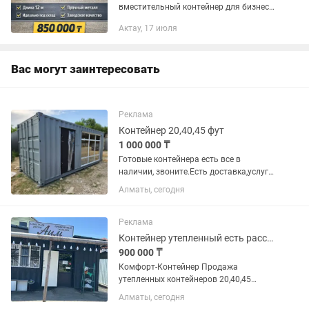
вместительный контейнер для бизнеса
или хранения? У нас — прочные 12-
Актау, 17 июля
метровые (40 ft) контейнеры, готовые к
работе сразу после установки. ✔...
Вас могут заинтересовать
Реклама
Контейнер 20,40,45 фут
1 000 000 ₸
Готовые контейнера есть все в
наличии, звоните.Есть доставка,услуги
крана и камаза
Алматы, сегодня
Реклама
Контейнер утепленный есть рассрочка через Каспий банк
900 000 ₸
Комфорт-Контейнер Продажа
утепленных контейнеров 20,40,45
футов. Также делаем соединение из 2,3
Алматы, сегодня
и больше контейнеров. Работаем без