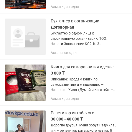
автомобиля. Выезд по городу Алматы!
Алматы, сегодня
Работаю с авто: Changan BYD Deepal
Hongqi Lixiang Toyota Kia ZEEKR Что...
Бухгалтер в организации
Договорная
Бухгалтер в одном лице в
строительную организацию ТОО.
Налоги Заполнение КС2, Кс3
Тмз,оплаты счет на оплату накладные
Астана, сегодня
эсф Офлайн Знание китайского языка
приветствуется. Заработная плата...
Книга для саморазвития идеале
3 000 ₸
Описание: Продам книги по
саморазвитию и мышлению: —
Наполеон Хилл «Думай и богатей» —
Харуки Мураками — Книга на
Алматы, сегодня
китайском языке (саморазвитие)
Состояние хорошее, страницы целые,
без серьезных...
Репетитор китайского
30 000 - 40 000 ₸
Дорогие друзья! Меня зовут Радмила ,
и я – репетитор китайского языка. Я