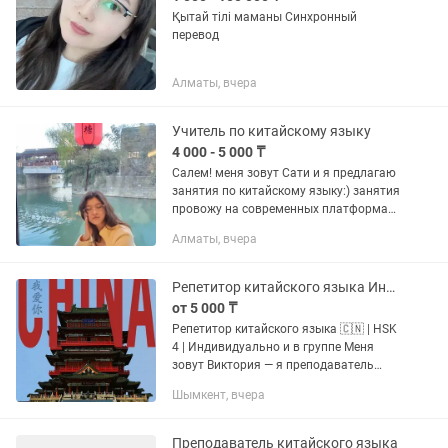
Қытай тілі маманы Синхронный
перевод
Алматы, вчера
Учитель по китайскому языку
4 000 - 5 000 ₸
Салем! меня зовут Сати и я предлагаю
занятия по китайскому языку:) занятия
провожу на современных платформах
зум, гугл мит, , материалы
Алматы, вчера
подготавливаю отталкиваясь от
ваших интересов и целей. ...
Репетитор китайского языка Индивидуально и в группе
от 5 000 ₸
Репетитор китайского языка 🇨🇳 | HSK
4 | Индивидуально и в группе Меня
зовут Виктория — я преподаватель
китайского языка с подтверждённым
Шымкент, вчера
уровнем HSK 4 и опытом работы. 📚
Провожу: • Индивидуальные...
Преподаватель китайского языка