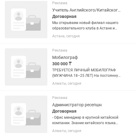
образовательным центром! Чем
Реклама
предстоит...
Учитель Английского/Китайского/Итальянского/Корейского
Договорная
Мы открываем новый филиал нашего
образовательного клуба в Астане и
приглашаем в команду преподавателя
Астана, сегодня
с отличным знанием языка Важно:
занятия начнутся после
формирования учебных групп,
Реклама
поэтому...
Мобилограф
300 000 ₸
ТРЕБУЕТСЯ ЛИЧНЫЙ МОБИЛОГРАФ
(МУЖЧИНА 18–25 ЛЕТ) На постоянную
работу Локация: Алматы Ищем
Алматы, сегодня
мобилографа с собственным дроном,
который умеет качественно снимать,
делать современный монтаж и
Реклама
создавать...
Администратор ресепшн
Договорная
- Офис менеджер в крупной китайской
компании. Знание китайского языка
будет преимуществом, но не
Алматы, сегодня
обязательный критерий. Английский