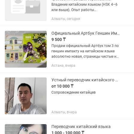
Владение китайским языком (HSK 4–6
или выше). Опыт работы
приветствуется. Ответственность,
Алматы, сегодня
коммуникабельность, любовь к детям.
Обязанности: Проведение уроков...
Официальный Артбук Геншин Импакт
9 500 ₸
Продам официальный Артбук том 3 по
геншин импакту на китайском языке
абсолютно новая, страницы чистые не
рваные Отдам вместе с закладками и
Астана, вчера
магнитами которые шли в комплекте,
не распакованные Genshin...
Устный переводчик китайского языка на казахский, с казахского на китайский
от 10 000 ₸
Сопровождение китайцев
Алматы, вчера
Переводчик китайский языка
1 000 - 100 000 ₸