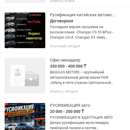
Алматы, вчера
русификации автомобилей (Казахстан)
Ищу менеджера для управления двумя
направлениями: 1....
Русификация китайских автомобилей
Договорная
Последняя версия прошивки на
русском языке. -Changan CS 55 &Plus -
Changan Uni-К -Changan X5 -Geely
Monjaro -Geely Coolray -Chevrolet monza
Костанай, сегодня
+с русификацией будет установка
программ: YouTube,...
Офис-менеджер
350 000 - 400 000 ₸
BAGULAS MOTORS — крупнейший
авторизованный дилер марки FAW
Jiefang в пяти странах Центральной
Азии и на российском рынке. Мы
Алматы, сегодня
обеспечиваем трансграничную
логистику. В связи с активным
развитием и...
РУСИФИКАЦИЯ авто
20 000 - 200 000 ₸
РУСИФИКАЦИЯ И АДАПТАЦИЯ АВТО
Делаю русификацию мультимедиа,
приборной панели и систем