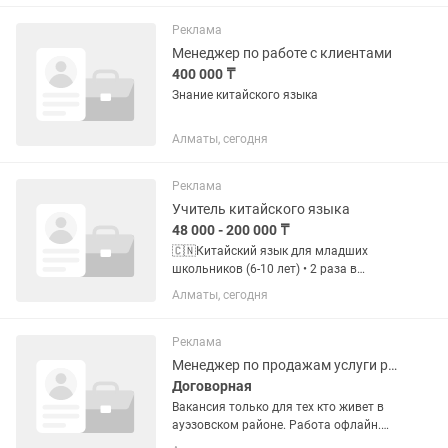
уровень необходим, так как есть
экспаты. - Ищем в первую очередь...
Реклама
Менеджер по работе с клиентами
400 000 ₸
Знание китайского языка
Алматы, сегодня
Реклама
Учитель китайского языка
48 000 - 200 000 ₸
🇨🇳Китайский язык для младших
школьников (6-10 лет) • 2 раза в
неделю по 60 минут (утром или
Алматы, сегодня
вечером) или • Только по субботам 90
минут. Оплата • 6 000 тг за 60 минут. •
9 000 тг за 90...
Реклама
Менеджер по продажам услуги русификации китайских авто и обучения
Договорная
Вакансия только для тех кто живет в
ауэзовском районе. Работа офлайн.
Менеджер по продажам в проект по