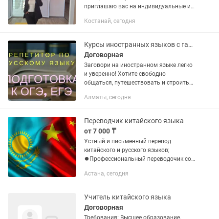
приглашаю вас на индивидуальные и
групповые занятия, которые помогут
Костанай, сегодня
вам овладеть этим уникальным и
востребованным языком!...
Курсы иностранных языков с гарантией результата
Договорная
Заговори на иностранном языке легко
и уверенно! Хотите свободно
общаться, путешествовать и строить
карьеру без языкового барьера? Наши
Алматы, сегодня
курсы помогут: начать обучение с нуля
или подтянуть...
Переводчик китайского языка
от 7 000 ₸
Устный и письменный перевод
китайского и русского языков;
⏺️Профессиональный переводочик со
знанием экономических, технических и
Астана, сегодня
юридических терминов; ⏺️Услуги по
поиску товаров в Китае, проверка...
Учитель китайского языка
Договорная
Требования: Высшее образование.