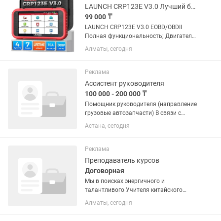
LAUNCH CRP123E V3.0 Лучший бюджетный сканер. 2026 год.
99 000 ₸
LAUNCH CRP123E V3.0 EOBD/OBDII
Полная функциональность; Двигатель,
ABS, трансмиссия, базовая
Алматы, сегодня
диагностика подушки безопасности.
Поддержка диагностики на русском
языке; Сканер универсален для всего...
Реклама
Ассистент руководителя
100 000 - 200 000 ₸
Помощник руководителя (направление
грузовые автозапчасти) В связи с
развитием компании приглашаем в
Астана, сегодня
команду помощника руководителя по
направлению запасных частей для
грузовой техники (в первую...
Реклама
Преподаватель курсов
Договорная
Мы в поисках энергичного и
талантливого Учителя китайского
языка, который любит преподавать,
Алматы, сегодня
умеет увлечь учеников и хочет
развиваться вместе с нашим