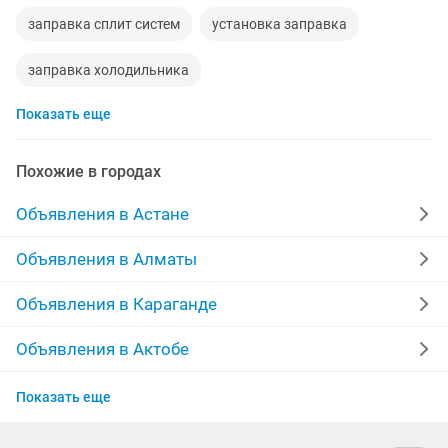
заправка сплит систем
установка заправка
заправка холодильника
Показать еще
ремонт заправка кондиционеров
заправка авто кондиционеров
Похожие в городах
заправка автокондиционера
Объявления в Астане
установка заправка кондиционеров
Объявления в Алматы
кондиционер заправка
Объявления в Караганде
заправка автокондиционероа
Объявления в Актобе
Объявления в Таразе
заправка автокондиционера выезд
Показать еще
Объявления в Семее
заправка картриджей ремонт принтера