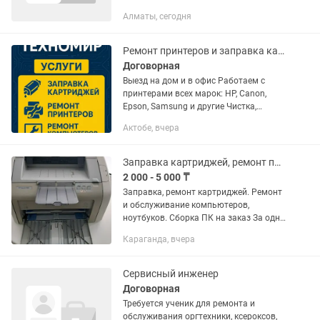
выездного обслуживания клиентов.
Алматы, сегодня
Обязанности: — выезд по заявкам —
заправка картриджей — обслуживание
и...
Ремонт принтеров и заправка картриджей
Договорная
Выезд на дом и в офис Работаем с
принтерами всех марок: HP, Canon,
Epson, Samsung и другие Чистка,
диагностика, замена роликов,
Актобе, вчера
устранение ошибок Качественная
заправка картриджей без разводов и...
Заправка картриджей, ремонт принтеров, компьютеров
2 000 - 5 000 ₸
Заправка, ремонт картриджей. Ремонт
и обслуживание компьютеров,
ноутбуков. Сборка ПК на заказ За одну
заправку на выезде - от 2000 тг в
Караганда, вчера
зависимости от количества и района
Ремонт принтеров - в...
Сервисный инженер
Договорная
Требуется ученик для ремонта и
обслуживания оргтехники, ксероксов,