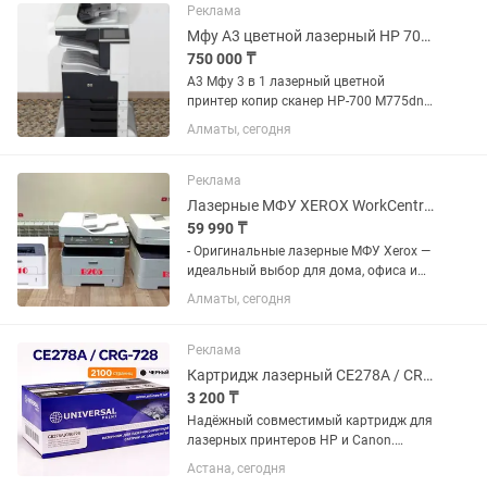
Реклама
Мфу А3 цветной лазерный HP 700 M775dn - принтер, копир, сканер 3 в 1Алматы
750 000 ₸
А3 Мфу 3 в 1 лазерный цветной
принтер копир сканер HP-700 M775dn-
сеть дуплекс-Алматы Almaty
Алматы, сегодня
Дополнительные лотки, тумба.
картриджи оригинал КАРТРИДЖИ
ЗАПРАВЛЯЕМЫЕ-НЕ ДОРОГИЕ.
Реклама
большой ресурс...
Лазерные МФУ XEROX WorkCentre 3225 / B205/ B215 Надёжные и экономичные
59 990 ₸
- Оригинальные лазерные МФУ Xerox —
идеальный выбор для дома, офиса и
бизнеса. - Модели 3225 / B205 / B215
Алматы, сегодня
зарекомендовали себя как очень
надёжные, быстрые и недорогие в
обслуживании. Основные...
Реклама
Картридж лазерный CE278A / CRG-728 (совместимый), черный
3 200 ₸
Надёжный совместимый картридж для
лазерных принтеров HP и Canon.
Обеспечивает чёткую печать
Астана, сегодня
документов, отчётов и накладных без