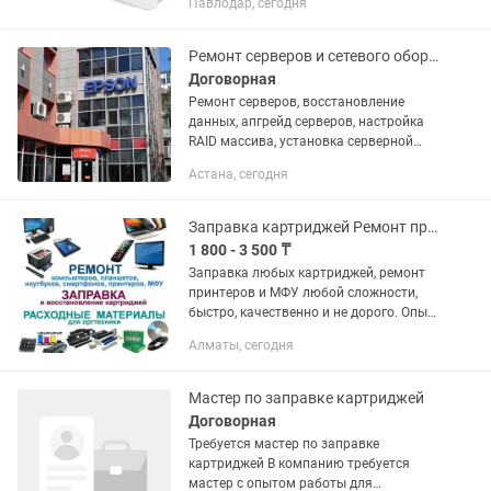
Павлодар, сегодня
замена или замена картриджа. Мы
предлагаем Вам произвести...
Ремонт серверов и сетевого оборудования в Сервисном Центре Лайн
Договорная
Ремонт серверов, восстановление
данных, апгрейд серверов, настройка
RAID массива, установка серверной
операционной системы (Windows
Астана, сегодня
Server....), настройка сетевого
оборудования и прошивка: роутеры,...
Заправка картриджей Ремонт принтеров
1 800 - 3 500 ₸
Заправка любых картриджей, ремонт
принтеров и МФУ любой сложности,
быстро, качественно и не дорого. Опыт
более 15 лет. Без выходных. Есть
Алматы, сегодня
выезд
Мастер по заправке картриджей
Договорная
Требуется мастер по заправке
картриджей В компанию требуется
мастер с опытом работы для