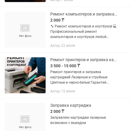
Актау, 7 июня
или учебные заведения на выгодной
цене. Берём на годовое
обслуживание...
Ремонт компьютеров и заправка картриджей
2 000 ₸
🔧 Ремонт компьютеров и ноутбуков 💻
Профессиональный ремонт
компьютеров и ноутбуков любой
сложности. Более 15 лет опыта
Актау, 22 июля
работы! За годы работы успешно
отремонтированы сотни компьютеров
и...
Ремонт принтеров и заправка картриджей
3 500 - 15 000 ₸
Ремонт принтеров и заправка
картриджей Лазерные и струйные
Цветные и черно-белые Гарантия
качества Адрес: 11-28-26 +
Актау, 15 июня
Заправка картриджа
2 000 ₸
Заправляю картриджи лазерные
возможно с выездом