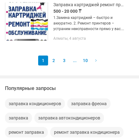
Заправка картриджей ремонт принтерлв и оргтехники
500 - 20 000 ₸
1.Замена картриджей – быстро и
аккуратно. 2. Ремонт принтеров –
устраним неисправности прямо у вас.
3. Заправка картриджей – качественно,
Алматы, 4 августа
экономно, надежно. 4. Ремонт
картриджей – восстановим...
1
2
3
...
10
Популярные запросы
заправка кондиционеров
заправка фреона
заправка
заправка автокондиционеров
ремонт заправка
ремонт заправка кондиционера