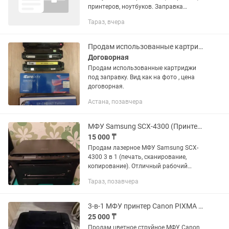
принтеров, ноутбуков. Заправка
картриджей. Резюме присылать на
Тараз, вчера
номер внизу.
Продам использованные картриджи.
Договорная
Продам использованные картриджи
под заправку. Вид как на фото , цена
договорная.
Астана, позавчера
МФУ Samsung SCX-4300 (Принтер / Сканер / Копир)
15 000 ₸
Продам лазерное МФУ Samsung SCX-
4300 3 в 1 (печать, сканирование,
копирование). Отличный рабочий
вариант для дома или учебы. Простая
Тараз, позавчера
и неприхотливая модель. •Тип печати:
Черно-белая...
3-в-1 МФУ принтер Canon PIXMA MP495 (с Wi-Fi)
25 000 ₸
Продам цветное струйное МФУ Canon