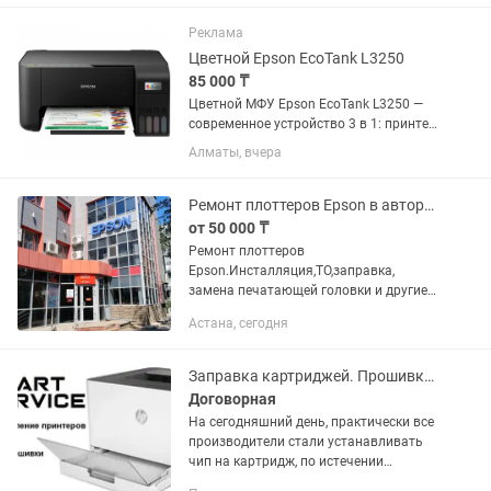
смазывания и полос. Отлично
подходит для офиса и домашнего...
Реклама
Цветной Epson EcoTank L3250
85 000 ₸
Цветной МФУ Epson EcoTank L3250 —
современное устройство 3 в 1: принтер,
сканер и копир. Отлично подходит для
Алматы, вчера
дома, учебы, офиса и бизнеса.
Благодаря системе непрерывной
подачи чернил печать...
Ремонт плоттеров Epson в авторизованном Сервис Центре Лайн
от 50 000 ₸
Ремонт плоттеров
Epson.Инсталляция,ТО,заправка,
замена печатающей головки и другие
работы. ТОО «Сервисный Центр -Лайн»
Астана, сегодня
- это более 30 лет опыта и знаний.
Сертифицированные инженеры
профессионально...
Заправка картриджей. Прошивка принтеров HP, Samsung, Xerox, Pantum.
Договорная
На сегодняшний день, практически все
производители стали устанавливать
чип на картридж, по истечении
счетчика страниц в чипе требуется его