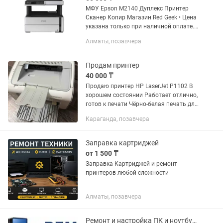
МФУ Epson M2140 Дуплекс Принтер
Сканер Копир Магазин Red Geek • Цена
указана только при наличной оплате.
цена указана уже со скидкой, от суммы
Алматы, позавчера
которая на витрине • У нас вы можете
оформить рассрочку...
Продам принтер
40 000 ₸
Продаю принтер HP LaserJet P1102 В
хорошем состоянии Работает отлично,
готов к печати Чёрно‑белая печать для
дома и офиса В комплекте кабель и
Караганда, позавчера
новый картридж Лёгкий в
использовании и...
Заправка картриджей
от 1 500 ₸
Заправка Картриджей и ремонт
принтеров любой сложности
Алматы, позавчера
Ремонт и настройка ПК и ноутбуков