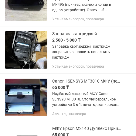
MP495 (принтер, сканер и копир в
одном устройстве). Отличный
компактный вариант для дома, учебы
Усть-Каменогорск, позавчера
или распечатки документов. Функции:
Печать, сканирование,...
Заправка картриджей
2 500 - 5 000 ₸
Заправка картирджей , картридж
заправить заполнить пополнить
картридж
Усть-Каменогорск, позавчера
Canon i-SENSYS MF3010 МФУ (печать скан копир) Чёрно-белое лазерное
65 000 ₸
Надёжный лазерный МФУ Canon i-
SENSYS MF3010. Это универсальное
устройство 3-в-1: печать, сканирование
и копирование. Работает быстро и
Алматы, позавчера
экономично — идеален для дома,
офиса, учебы и...
МФУ Epson M2140 Дуплекс Принтер Сканер Копир Магазин Red Geek
65 000 ₸