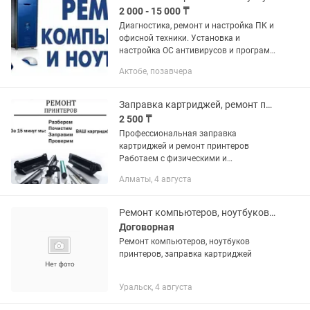
2 000 - 15 000 ₸
Диагностика, ремонт и настройка ПК и
офисной техники. Установка и
настройка ОС антивирусов и программ
для работы. оформление документов в
Актобе, позавчера
elicence. Цистка ПК от пыли. Установка
SSD(или HDD) на...
Заправка картриджей, ремонт принтеров, с выездом
2 500 ₸
Профессиональная заправка
картриджей и ремонт принтеров
Работаем с физическими и
юридическими лицами. 📌 Наши
Алматы, 4 августа
услуги: ✔ Заправка лазерных
картриджей ✔ Продажа новых и
восстановленных картриджей ✔...
Ремонт компьютеров, ноутбуков принтеров, заправка картриджей
Договорная
Ремонт компьютеров, ноутбуков
принтеров, заправка картриджей
Уральск, 4 августа