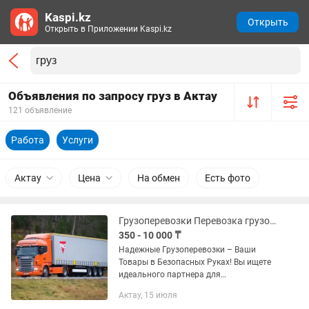
Kaspi.kz
Открыть
Открыть в Приложении Kaspi.kz
Объявления по запросу груз в Актау
121 объявление
Работа
Услуги
Актау
Цена
На обмен
Есть фото
Грузоперевозки Перевозка грузов Фура Тент Длинамер Рефрижераторы Камаз
350 - 10 000 ₸
Надежные Грузоперевозки – Ваши
Товары в Безопасных Руках! Вы ищете
идеального партнера для
грузоперевозок? Наша компания - ваш
Актау, 15 июля
надежный путь к успешной доставке!