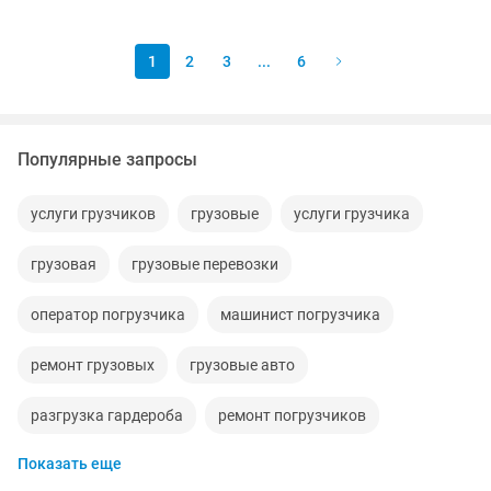
материалы ✔ Деревянный брус и...
1
2
3
...
6
Популярные запросы
услуги грузчиков
грузовые
услуги грузчика
грузовая
грузовые перевозки
оператор погрузчика
машинист погрузчика
ремонт грузовых
грузовые авто
разгрузка гардероба
ремонт погрузчиков
Показать еще
грузоперевозки казахстан россия