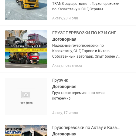
TRANS осуществляет : Грузоперевозки
по Казахстану и СНГ, Страны
Евразийской экономического союза.
Актау, 23 июля
Доставка груза отдельной машиной от
двери до двери. Перевозка...
ГРУЗОПЕРЕВОЗКИ ПО КЗ И СНГ
Договорная
Надежные грузоперевозки по
Казахстану, СНГ, Европе и Китаю
Собственный автопарк. Опыт более 7
лет. Индивидуальный подход.
Актау, позавчера
Компания Nomad Logistics
предоставляет полный комплекс...
Грузчик
Договорная
Груз тас котеремиз шпатлевка
котеремиз
Актау, 17 июля
Грузоперевозки по Актау и Казахстан, СНГ, Европа
Договорная