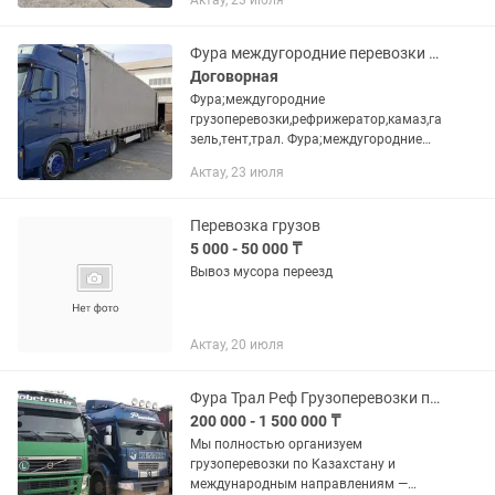
Актау, 23 июля
Фура междугородние перевозки грузов газель ,фура ,тралл,камаз,рефрижератор,
Договорная
Фура;междугородние
грузоперевозки,рефрижератор,камаз,га
зель,тент,трал. Фура;междугородние
грузоперевозки.По
Актау, 23 июля
городу,Камаз,рефрижератор,тент С
необходимостью транспортировки
каких-либо грузов...
Перевозка грузов
5 000 - 50 000 ₸
Вывоз мусора переезд
Актау, 20 июля
Фура Трал Реф Грузоперевозки по всем городам Казахстана
200 000 - 1 500 000 ₸
Мы полностью организуем
грузоперевозки по Казахстану и
международным направлениям —