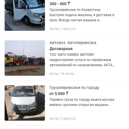
300 - 400 ₸
Грузоперевозки по Казахстану.
Быстрая подача машины, и доставка в
срок. Всегда чистая машина и
вежливый персонал. Грузоперевозки
Актау, 2 августа
"под ключ", а именно, со всеми
сопутствующими услугами .
Заключение...
Автовоз. Автоперевозка
Договорная
ТОО "АВТО КӨМЕК MOTORS"
предоставляет услуги по перевозкам
автомобилей по направлениям: АКТАУ
- АЛМАТЫ АКТАУ - АСТАНА АКТАУ -
Актау, 18 июля
МОСКВА АКТАУ - ШЫМКЕНТ АКТАУ -
ТАРАЗ АКТАУ - КЫЗЫЛОРДА АКТАУ -...
Грузоперевозки по городу
от 5 000 ₸
Перевоз груза по городу вывоз мусора
мебель грузчики открытая машина
Актау, 3 августа