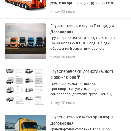
услуги по организации грузоперевозки
любой сложности. ✅ Перевозки по
Актау, 23 июля
всему Казахстану ✅ Международные
перевозки по странам СНГ ✅...
Грузоперевозки Фуры Площадка Трал Рефрижератор
Договорная
Грузоперевозки Межгород 1-2-5-10-20т
По Казахстану и СНГ Подача в день
обращения Бесплатный расчет
стоимости Попутный груз-заказ Фуры
Актау, 28 июля
ГАЗели, Валдай, Рефрижератор
Грузоперевозки, логистика, доставка, рефрижератор, фура, газель
5 000 - 10 000 ₸
Грузоперевозки, логистика,
транспортные услуги, аренда
самосвалов, доставка груза. Помощь
тендерщикам в грузоперевозках!
Актау, 20 июля
Предоставляем транспорт под любые
тендерные условия. В нашем
автопарке:...
Грузоперевозки Межгород Фура Тент площадки Газельи Астана Алматы Семей Өске
Договорная
Транспортная компания TAMERLAN