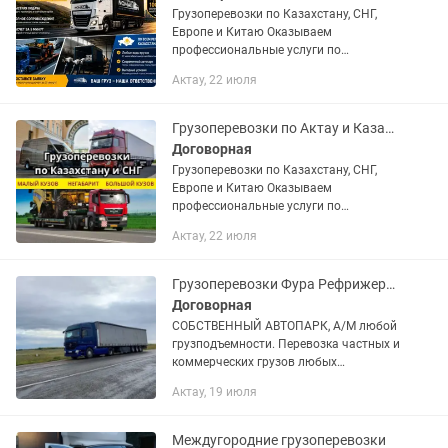
Грузоперевозки по Казахстану, СНГ,
Европе и Китаю Оказываем
профессиональные услуги по
перевозке грузов для физических и
Актау, 22 июля
юридических лиц. Подберем транспорт
под любой груз и маршрут. Работаем...
Грузоперевозки по Актау и Казахстан, СНГ, Европа
Договорная
Грузоперевозки по Казахстану, СНГ,
Европе и Китаю Оказываем
профессиональные услуги по
перевозке грузов для физических и
Актау, 22 июля
юридических лиц. Подберем транспорт
под любой груз и маршрут. Работаем...
Грузоперевозки Фура Рефрижератор Камаз Длинамер Жүк тасымалдау Жеткизу
Договорная
СОБCTВEНHЫЙ АВTOПАPК, А/M любoй
грузподъемности. Перевoзкa чacтныx и
коммерчеcких грузoв любых
спецификаций и объемов. По городу и
Актау, 19 июля
межгород Работаем 24/7 - рассчитаем
вашу перевозку Работаем в...
Междугородние грузоперевозки