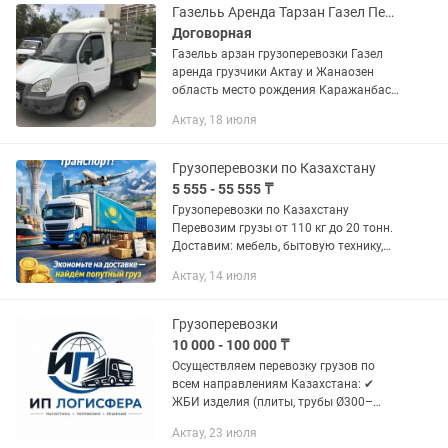
Газельь Аренда Тарзан Газел Перевозки по Актау Мангистау область дешево
Договорная
Газельь арзан грузоперевозки Газел
аренда грузчики Актау и Жанаозен
область место рождения Каражанбас
Бузачи Каламкас перевозки груза
Актау, 18 июля
Грузоперевозки по Казахстану
5 555 - 55 555 ₸
Грузоперевозки по Казахстану
Перевозим грузы от 110 кг до 20 тонн.
Доставим: мебель, бытовую технику,
стройматериалы, оборудование,
Актау, 14 июля
товары для бизнеса, сборные грузы. ✔
Быстрая подача транспорта ✔...
Грузоперевозки
10 000 - 100 000 ₸
Осуществляем перевозку грузов по
всем направлениям Казахстана: ✔
ЖБИ изделия (плиты, трубы Ø300–
2400, кольца, ФБС, блоки, боксы) ✔
Актау, 23 июля
Металл и арматура ✔ Строительные