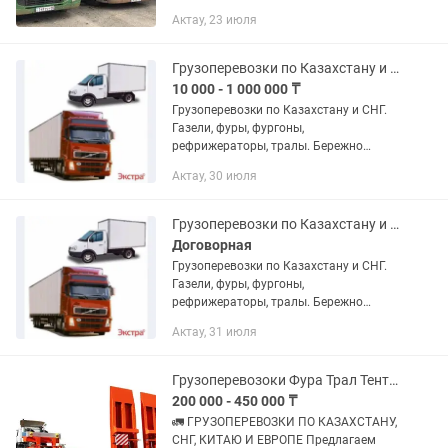
обеспечиваем своевременную
Актау, 23 июля
доставку и контролируем ваши
логистические расходы. Предлагаем
надежные логистические...
Грузоперевозки по Казахстану и СНГ
10 000 - 1 000 000 ₸
Грузоперевозки по Казахстану и СНГ.
Газели, фуры, фургоны,
рефрижераторы, тралы. Бережно
доставим ваш груз. Звоните в любое
Актау, 30 июля
время. Қазақстан және ТМД
елдеріндегі жүк тасымалдау. Газельдер,
жүк...
Грузоперевозки по Казахстану и СНГ
Договорная
Грузоперевозки по Казахстану и СНГ.
Газели, фуры, фургоны,
рефрижераторы, тралы. Бережно
доставим ваш груз. Звоните в любое
Актау, 31 июля
время. Қазақстан және ТМД
елдеріндегі жүк тасымалдау. Газельдер,
жүк...
Грузоперевозоки Фура Трал Тент Камаз Логистика Рефрижератора
200 000 - 450 000 ₸
🚛 ГРУЗОПЕРЕВОЗКИ ПО КАЗАХСТАНУ,
СНГ, КИТАЮ И ЕВРОПЕ Предлагаем