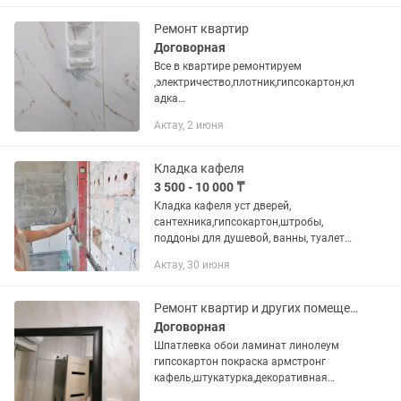
Ремонт квартир
Договорная
Все в квартире ремонтируем
,электричество,плотник,гипсокартон,кл
адка
кафеля,ламинат,обои,галтели,гибкий
Актау, 2 июня
мрамор, шпон,Сантехника,двери
установка,.
Кладка кафеля
3 500 - 10 000 ₸
Кладка кафеля уст дверей,
сантехника,гипсокартон,штробы,
поддоны для душевой, ванны, туалеты,
запил 45% и. т.д.
Актау, 30 июня
Ремонт квартир и других помещений.
Договорная
Шпатлевка обои ламинат линолеум
гипсокартон покраска армстронг
кафель,штукатурка,декоративная
покраска,микробетон.