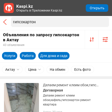
Kaspi.kz
Открыть
Открыть в Приложении Kaspi.kz
Объявления по запросу гипсокартон
в Актау
43 объявления
Услуги
Работа
Для дома и сада
Актау
Цена
На обмен
Есть фото
Делаем ремонт клеим обои,гипсокартон,кафель ванна квартира
Договорная
Делаем ремонт клеим
обои,кафель,гипсокартон ремонт
квартира