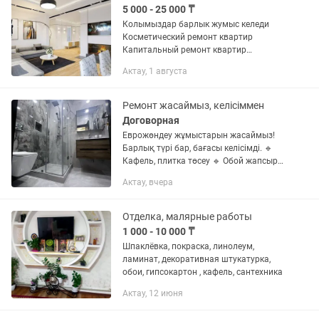
5 000 - 25 000 ₸
Колымыздар барлык жумыс келеди
Косметический ремонт квартир
Капитальный ремонт квартир
Евраремонт Частичный ремонт Стяжка
Актау, 1 августа
куйямыз Тас калау перегородка балкон
Штукатурка Молярка Гипсокартон...
Ремонт жасаймыз, келісіммен
Договорная
Еврожөндеу жұмыстарын жасаймыз!
Барлық түрі бар, бағасы келісімді. 🔹
Кафель, плитка төсеу 🔹 Обой жапсыру
🔹 Қабырға, төбе бояу (краска) 🔹
Актау, вчера
Ламинат, линолеум, паркет төсеу 🔹
Есік орнату (ішкі, сыртқы) 🔹...
Отделка, малярные работы
1 000 - 10 000 ₸
Шпаклёвка, покраска, линолеум,
ламинат, декоративная штукатурка,
обои, гипсокартон , кафель, сантехника
Актау, 12 июня