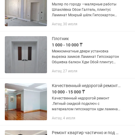
Маляр по городу —малярные работы
Шпаклёвка Обои Галтель, плинтус
Ламинат Мокрый шёлк Гипсокартон
Кепілдікпен, сапалы және уақытында
Актау, 30 июля
орындаймыз. Жеке де, коммерциялық
нысандарда жұмыс...
Плотник
1 000 - 10 000 ₸
Межкомнатные двери установка
вырезка замков Ламинат Гипсокартон
Обшивка балкон Хдм Обой плинтус
Леонардо декоративная штукатурка
Актау, 27 июля
Мокрый шелк
Качественный недорогой ремонт квартира с материалом и натяжной потолком
10 000 - 15 000 ₸
Качественный недорогой ремонт
.Летный скидкой подключ с
материалом гипсокартон хдм ламинат
установка дверей кафельщик и маляр
Актау, 4 июля
электрик сантехник натяжной потолок
мелкий и крупный ремонт котеджий и...
Ремонт квартир частично и под ключ