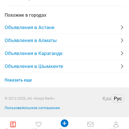
ремонт квартир гипсокартон
гипсокартона
Похожие в городах
Объявления в Астане
Объявления в Алматы
Объявления в Караганде
Объявления в Шымкенте
Объявления в Усть-Каменогорске
Показать еще
Объявления в Актобе
Қаз
Рус
© 2012-2026, АО «Kaspi Bank»
Объявления в Костанае
Пользовательское соглашение
Объявления в Таразе