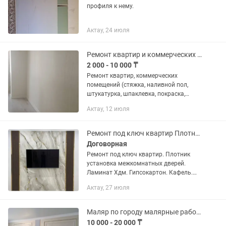
профиля к нему.
Актау, 24 июля
Ремонт квартир и коммерческих помещений не дорого
2 000 - 10 000 ₸
Ремонт квартир, коммерческих
помещений (стяжка, наливной пол,
штукатурка, шпаклевка, покраска,
гипсокартон обои, галтели, плинтуса,
Актау, 12 июля
молдинги кафель и т.д)
Ремонт под ключ квартир Плотник
Договорная
Ремонт под ключ квартир. Плотник
установка межкомнатных дверей.
Ламинат Хдм. Гипсокартон. Кафель.
Обой. Малярный работы. Жидкие обои.
Актау, 27 июля
Мокрый шелк декоративные
штукатурки. Леонардо
Маляр по городу малярные работы
10 000 - 20 000 ₸