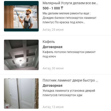
Малярный Услуги делаем все виды
500 - 1 000 ₸
Мы делаем мелкие ремонты еще :
Дождик балкон гипсокартон ламинат
плинтус По краска под ключ
помещение здания офиса и т д звоните
Актау, 29 июня
любой время
Кафель
Договорная
Кафель потолок гипсокартон ремонт
под ключ
Актау, 30 июня
Плотник ламинат двери быстро и качественно
Договорная
Укладка ламината установка дверей
плинтусов гипсокартон хдм
Актау, 13 июня