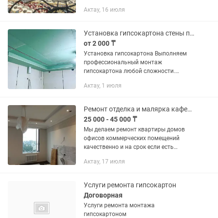
жасаимын
Актау, 16 июля
Установка гипсокартона стены потолок
от 2 000 ₸
Установка гипсокартона Выполняем
профессиональный монтаж
гипсокартона любой сложности.
Перегородки, стены, потолки, ниши,
Актау, 1 июля
короба, откосы, арки, многоуровневые
конструкции. Работаем аккуратно,...
Ремонт отделка и малярка кафель и гипсокартон все виды ремонта
25 000 - 45 000 ₸
Мы делаем ремонт квартиры домов
офисов коммерческих помещений
качественно и на срок если есть
вопросы напишите на телеграмма
Актау, 17 июля
Услуги ремонта гипсокартон
Договорная
Услуги ремонта монтажа
гипсокартоном