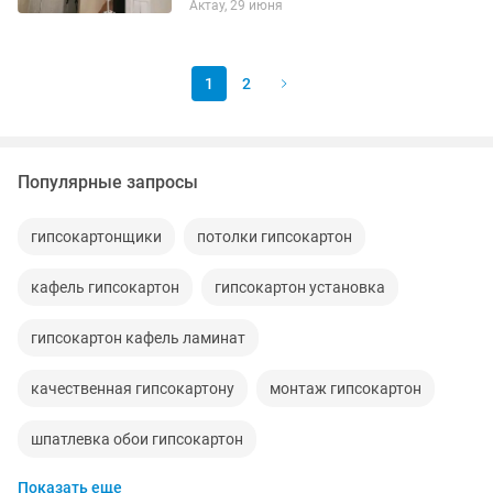
Актау, 29 июня
1
2
Популярные запросы
гипсокартонщики
потолки гипсокартон
кафель гипсокартон
гипсокартон установка
гипсокартон кафель ламинат
качественная гипсокартону
монтаж гипсокартон
шпатлевка обои гипсокартон
Показать еще
гипсокартонные работы
услуги гипсокартон