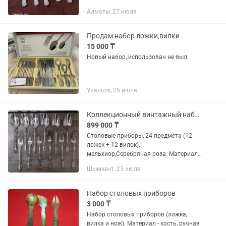
мельхиор (нейзильбер / МНЦ)
Алматы, 27 июля
высокого качества от Кольчугинского
завода цветных металлов (СССР).
Очень...
Продам набор ложки,вилки
15 000 ₸
Новый набор, использован не был.
Уральск, 25 июля
Коллекционный винтажный набор столовых приборов СССР Кольчугино, 1980 г.
899 000 ₸
Столовые приборы, 24 предмета (12
ложек + 12 вилок),
мельхиор,Серебряная роза. Материал:
нейзильбер с посеребрением по ГОСТ
Шымкент, 25 июля
Вес: ложка 73 г, вилка 63 г, общий 1,63
кг Коробки: родные,...
Набор столовых приборов
3 000 ₸
Набор столовых приборов (ложка,
вилка и нож). Материал - кость, ручная