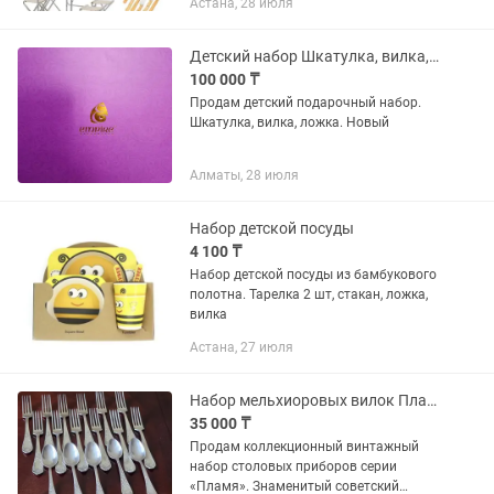
Астана, 28 июля
противомоскитная противомоскитная
сетка - Размеры внутренней...
Детский набор Шкатулка, вилка, ложка.
100 000 ₸
Продам детский подарочный набор.
Шкатулка, вилка, ложка. Новый
Алматы, 28 июля
Набор детской посуды
4 100 ₸
Набор детской посуды из бамбукового
полотна. Тарелка 2 шт, стакан, ложка,
вилка
Астана, 27 июля
Набор мельхиоровых вилок Пламя 12 шт и 5 ложек
35 000 ₸
Продам коллекционный винтажный
набор столовых приборов серии
«Пламя». Знаменитый советский