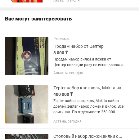
Актау, 13 июля
с износостойким покрытием, лазерная
гравировка.
Вас могут заинтересовать
Реклама
Продам набор от Цептер
8 000 ₸
Продам набор вилки и ложки от
Цептер новые,ни разу не использовала
Алматы, сегодня
Zepter набор кастрюль, Makita набор дрелей, zepter набор ложек и вилок
400 000 ₸
Zepter набор кастрюль, Makita набор
дрелей, zepter набор ложек и вилок. Все
оригинал. По отдельности 250 000
кастрюли, Макита 150 000 . Zepter
Астана, сегодня
вилки ложки 100 000. Все абсолютно
новые!
Столовый набор ложки,вилки с позолотой