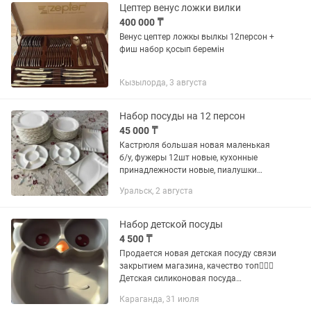
временем и...
Цептер венус ложки вилки
400 000 ₸
Венус цептер ложкы вылкы 12персон +
фиш набор қосып беремін
Кызылорда, 3 августа
Набор посуды на 12 персон
45 000 ₸
Кастрюля большая новая маленькая
б/у, фужеры 12шт новые, кухонные
принадлежности новые, пиалушки
маленькие новые 42шт,большие пиалы
Уральск, 2 августа
12шт, менажница 2шт новые, для
нарезки 2шт новые, большие тарелки...
Набор детской посуды
4 500 ₸
Продается новая детская посуду связи
закрытием магазина, качество топ👌🏾✨
Детская силиконовая посуда
“Совушка” — набор Продам милый и
Караганда, 31 июля
практичный набор детской посуды в