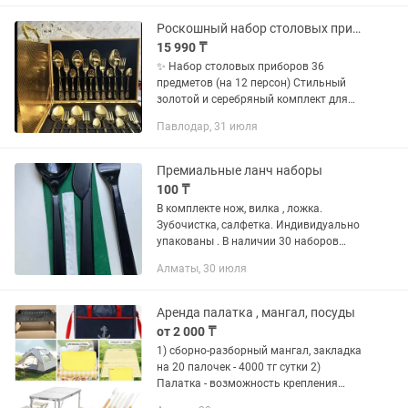
виде совы. Изготовлен из...
Роскошный набор столовых приборов 36 предметов на 12 персон
15 990 ₸
✨ Набор столовых приборов 36
предметов (на 12 персон) Стильный
золотой и серебряный комплект для
сервировки стола. ✔ В наборе: ложки,
Павлодар, 31 июля
вилки, чайные ложки — по 12 шт ✔
Прочный материал, не темнеет ✔...
Премиальные ланч наборы
100 ₸
В комплекте нож, вилка , ложка.
Зубочистка, салфетка. Индивидуально
упакованы . В наличии 30 наборов
Цена за один 100 тнг ПИШИТЕ НА
Алматы, 30 июля
Аренда палатка , мангал, посуды
от 2 000 ₸
1) сборно-разборный мангал, закладка
на 20 палочек - 4000 тг сутки 2)
Палатка - возможность крепления
фонарика, защита от ультрафиолета,