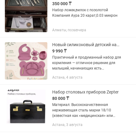
350 000 ₸
Набор ложек,вилок с позолотой
Компания Аура 20 карат,0.03 микрон
Алматы, позавчера
Новый силиконовый детский набор посуды
9 990 ₸
Практичный и продуманный набор для
кормления — отличное решение для
малышей, начинающих есть
самостоятельно. Все элементы набора
Астана, 4 августа
изготовлены из 100% пищевого
силикона, сертифицированного и...
Набор столовых приборов Zepter
80 000 ₸
Материал: Высококачественная
нержавеющая сталь марки 18/10
(известная как «медицинская» или
хромоникелевая сталь). Она
Астана, 3 августа
отличается высокой устойчивостью к
коррозии, царапинам, не темнеет со