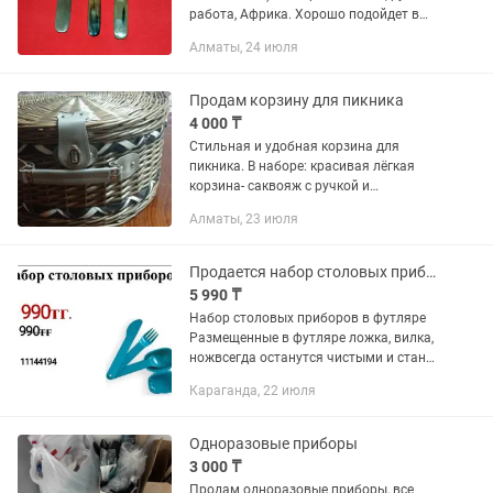
работа, Африка. Хорошо подойдет в
качестве подарка для человека
Алматы, 24 июля
увлекающегося охотой, рыбалкой или
туризмом.
Продам корзину для пикника
4 000 ₸
Стильная и удобная корзина для
пикника. В наборе: красивая лёгкая
корзина- саквояж с ручкой и
застёжкой; набор посуды на 2 персоны
Алматы, 23 июля
( ложки, вилки, ножи, кружки, тарелки,
салфетки) ; складной...
Продается набор столовых приборов TupperWAre, Караганда
5 990 ₸
Набор столовых приборов в футляре
Размещенные в футляре ложка, вилка,
ножвсегда останутся чистыми и станут
удобным атрибутом Ваших обедов вне
Караганда, 22 июля
дома. Столовые приборы изготовлены
из качественного и...
Одноразовые приборы
3 000 ₸
Продам одноразовые приборы, все