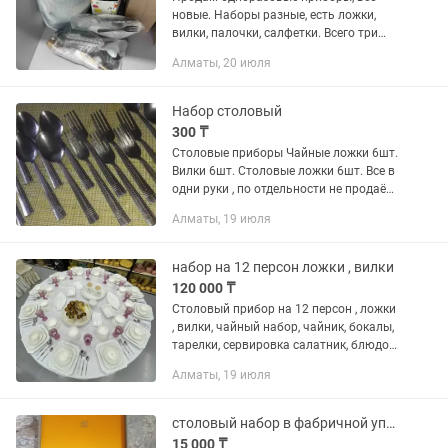
новые. Наборы разные, есть ложки,
вилки, палочки, салфетки. Всего три
пакета в общем.
Алматы, 20 июля
Набор столовый
300 ₸
Столовые приборы Чайные ложки 6шт.
Вилки 6шт. Столовые ложки 6шт. Все в
одни руки , по отдельности не продаём.
Весь набор 5500тг.Самовывоз Абая-
Алматы, 19 июля
правды.
набор на 12 персон ложки , вилки
120 000 ₸
Столовый прибор на 12 персон , ложки
, вилки, чайный набор, чайник, бокалы,
тарелки, сервировка салатник, блюдо
для мант или беша, графин со
Алматы, 19 июля
стаканами для сока или воды. Набор
полный комплект как на...
столовый набор в фабричной упаковке
15 000 ₸