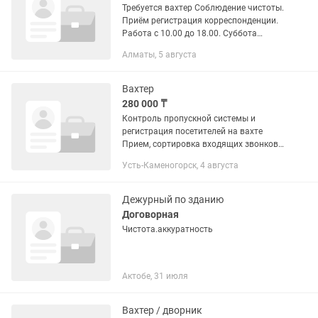
Требуется вахтер Соблюдение чистоты.
Приём регистрация корреспонденции.
Работа с 10.00 до 18.00. Суббота
Воскресенье и праздники выходной
Алматы, 5 августа
Желательно работника проживающих
рядом с офисом. (Халык...
Вахтер
280 000 ₸
Контроль пропускной системы и
регистрация посетителей на вахте
Прием, сортировка входящих звонков,
передача сообщений Контроль
Усть-Каменогорск, 4 августа
доступа в офис Поддержание порядка
в зоне ресепшн и коридоре Встреча...
Дежурный по зданию
Договорная
Чистота.аккуратность
Актобе, 31 июля
Вахтер / дворник