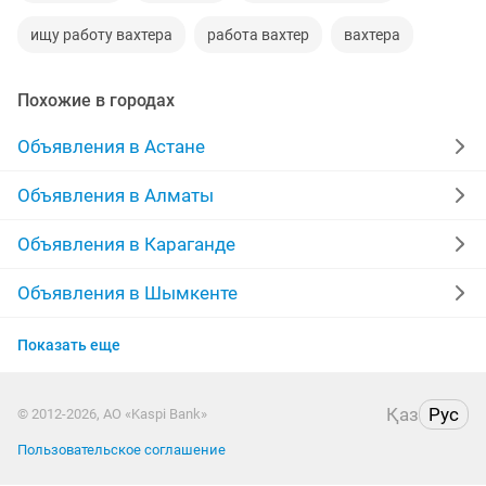
ищу работу вахтера
работа вахтер
вахтера
Похожие в городах
Объявления в Астане
Объявления в Алматы
Объявления в Караганде
Объявления в Шымкенте
Объявления в Усть-Каменогорске
Показать еще
Объявления в Актобе
Қаз
Рус
© 2012-2026, АО «Kaspi Bank»
Объявления в Костанае
Пользовательское соглашение