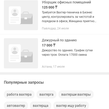
Уборщик офисных помещений
125 000 ₸
Требуется Вахтер-техничка в Бизнес
центр, контролировать за чистотой и
порядком в офисе, Женщина приятной
внешности, ответственная,
Павлодар, 24 июля
порядочная, трудолюбивая, без
вредных привычек.
Дежурный по зданию
17 000 ₸
Дежурство по зданию. График сутки
через трое. Оплата 17000 смена
Астана, 17 июля
Популярные запросы
работа вахтера
вахтерга
вахтерши вахтеры
автовахтер
вахтерща
вахтер ищу работу