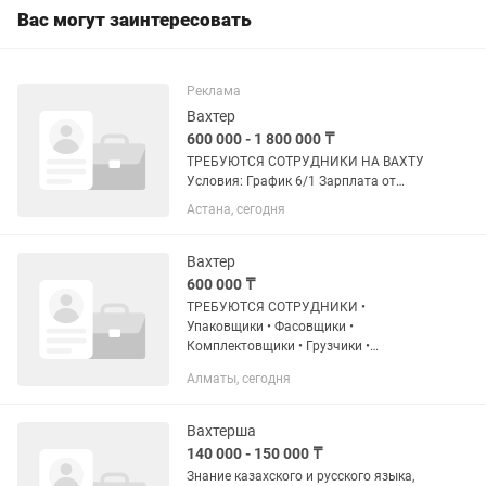
Вас могут заинтересовать
Реклама
Вахтер
600 000 - 1 800 000 ₸
ТРЕБУЮТСЯ СОТРУДНИКИ НА ВАХТУ
Условия: График 6/1 Зарплата от
600.000 тенге в месяц Выплаты 1 раз в
Астана, сегодня
месяц За смену получаете от 19.000
Оплачиваемые переработки
Минимальная оплата за 3 месяца...
Вахтер
600 000 ₸
ТРЕБУЮТСЯ СОТРУДНИКИ •
Упаковщики • Фасовщики •
Комплектовщики • Грузчики •
Разнорабочие • Уборщики От 600 000
Алматы, сегодня
тг/месяц Без всего Бесплатное жилье и
питание Проезд оплачивает компания
График...
Вахтерша
140 000 - 150 000 ₸
Знание казахского и русского языка,