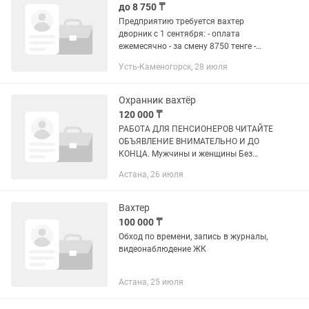
до 8 750 ₸
Предприятию требуется вахтер
дворник с 1 сентября: - оплата
ежемесячно - за смену 8750 тенге -
сутки через трое смена -
Усть-Каменогорск, 28 июля
предпочтителен пенсионный возраст -
официальное трудоустройство -
здание...
Охранник вахтёр
120 000 ₸
РАБОТА ДЛЯ ПЕНСИОНЕРОВ ЧИТАЙТЕ
ОБЪЯВЛЕНИЕ ВНИМАТЕЛЬНО И ДО
КОНЦА. Мужчины и женщины Без
вредных привычек График работы
Астана, 26 июля
СУТКИ ЧЕРЕЗ ДВОЕ Требуется
охранники вахтёры Работа на жилых
домах Все жилые...
Вахтер
100 000 ₸
Обход по времени, запись в журналы,
видеонаблюдение ЖК
Астана, 25 июля