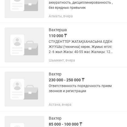
аккуратность, дисциплинированность ,
без вредных привычек
Алматы, вчера
Вахтерша
110 000 ₸
СТУДЕНТТЕР ЖАТАҚХАНАСЫНА ЕДЕН
ЖУУШЫ (техничка) керек. Жұмыс өтілі:
2- 6 жыл Жасы: 40-55 жас Жалақы: 120
000тг (зейнетақы және медициналық
Шымкент, вчера
сақтандыру ішінде) Жұмыс уақыты:
Дүйсенбі – Жұма 9.00 –...
Вахтер
230 000 - 250 000 ₸
Ответственность порядочность прием
звонков и регистрации
Астана, вчера
Вахтер
85 000 - 100 000 ₸