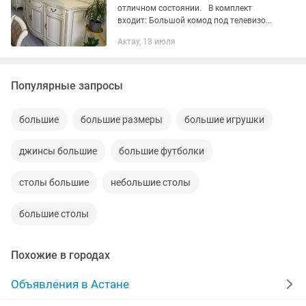
отличном состоянии. В комплект
входит: Большой комод под телевизор
с отделениями для посуды и хранения;
Актау, 13 июля
два вместительных пенала для
посуды. Производство - Россия.
Популярные запросы
большие
большие размеры
большие игрушки
джинсы большие
большие футболки
столы большие
небольшие столы
большие столы
Похожие в городах
Объявления в Астане