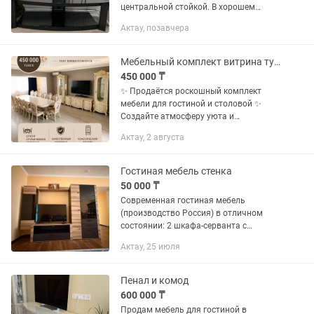
центральной стойкой. В хорошем
состоянии.
Актау, позавчера
Мебельный комплект витрина тумба под телевизор и обеденный стол со стульями
450 000 ₸
✨ Продаётся роскошный комплект
мебели для гостиной и столовой ✨
Создайте атмосферу уюта и
элегантности в своём доме!
Актау, 2 августа
Классический гарнитур в благородном
светлом цвете станет украшением
любого...
Гостиная мебель стенка
50 000 ₸
Современная гостиная мебель
(производство Россия) в отличном
состоянии: 2 шкафа-серванта с
затемненными стеклами, большая
Актау, 25 июля
тумба под телевизор с с выдвижными
полками, 2 навесные полки.
Пенал и комод
600 000 ₸
Продам мебель для гостиной в