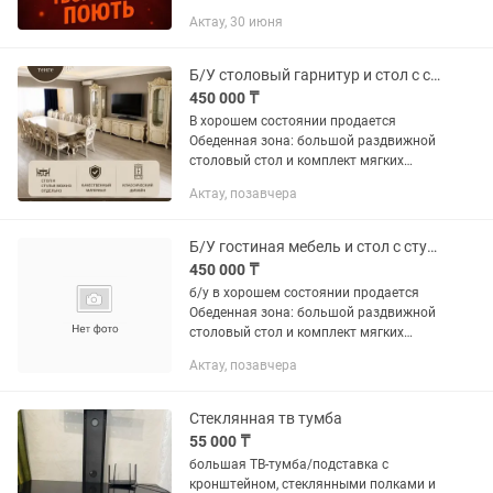
планшетом, 100.000 песен! Той,
Актау, 30 июня
кудалык, беташар, свадьба, день
рождения, узату. Поход маевка...
Б/У столовый гарнитур и стол с стульями
450 000 ₸
В хорошем состоянии продается
Обеденная зона: большой раздвижной
столовый стол и комплект мягких
стульев с резными спинками (10–12
Актау, позавчера
штук). ТВ-зона: длинная тумба под
телевизор (медиа-консоль). Зоны...
Б/У гостиная мебель и стол с стульями
450 000 ₸
б/у в хорошем состоянии продается
Обеденная зона: большой раздвижной
столовый стол и комплект мягких
стульев с резными спинками (10–12
Актау, позавчера
штук). ТВ-зона: длинная тумба под
телевизор...
Стеклянная тв тумба
55 000 ₸
большая ТВ-тумба/подставка с
кронштейном, стеклянными полками и