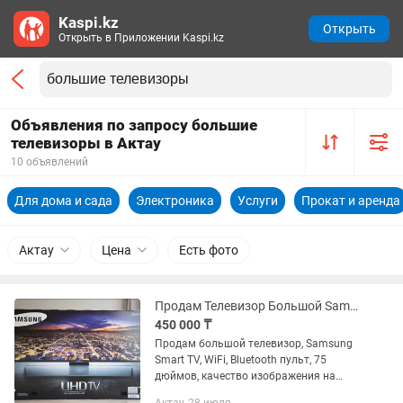
Kaspi.kz
Открыть
Открыть в Приложении Kaspi.kz
Объявления по запросу большие
телевизоры в Актау
10 объявлений
Для дома и сада
Электроника
Услуги
Прокат и аренда
Актау
Цена
Есть фото
Продам Телевизор Большой Samsung Smart TV 75 дюймов, процессор Tizen.
450 000 ₸
Продам большой телевизор, Samsung
Smart TV, WiFi, Bluetooth пульт, 75
дюймов, качество изображения на
высоте.