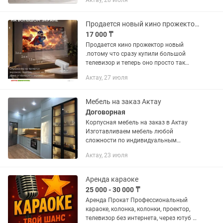
Актау, 28 июля
Продается новый кино прожектор как купили сразу купили большой телевизор
17 000 ₸
Продается кино прожектор новый
.потому что сразу купили большой
телевизор и теперь оно просто так
стоит дома купили за 24,990 ТГ в
Актау, 27 июля
Каспий продам за 17.000 адрес Актау
31 б микрорайоне
Мебель на заказ Актау
Договорная
Корпусная мебель на заказ в Актау
Изготавливаем мебель любой
сложности по индивидуальным
размерам. Создаем стильные,
Актау, 23 июля
функциональные и качественные
решения для дома, квартиры, офиса и
коммерческих...
Аренда караоке
25 000 - 30 000 ₸
Аренда Прокат Профессиональный
караоке, колонка, колонки, проектор,
телевизор без интернета, через ютуб с