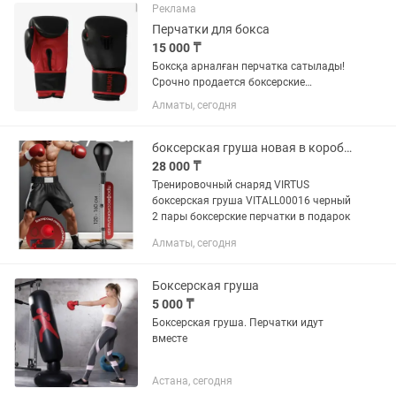
Реклама
Перчатки для бокса
15 000 ₸
Боксқа арналған перчатка сатылады!
Срочно продается боксерские
перчатки. Размер 14oz Боксерские
Алматы, сегодня
перчатки Honor от Hukk —
универсальные тренировочные
перчатки с набивкой средней
боксерская груша новая в коробке
жесткости. Ударная...
28 000 ₸
Тренировочный снаряд VIRTUS
боксерская груша VITALL00016 черный
2 пары боксерские перчатки в подарок
Алматы, сегодня
Боксерская груша
5 000 ₸
Боксерская груша. Перчатки идут
вместе
Астана, сегодня