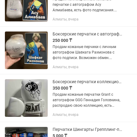
перчатки с автографом Асу
Алмабаева, есть фото подписания.
Возможен обмен. Пишите.
Алматы, вчера
Боксерские перчатки с автографом Шавката Рахмонова
250 000 ₸
Продам кожаные перчики с личным
автографом Шавката Рахмонова с
фото подписи. Возможен обмен.
Срочно.
Алматы, вчера
Боксерские перчатки коллекционные Геннадия Головкина
350 000 ₸
Продам кожаные перчатки Grant с
автографом GGG Геннадия Головкина,
распродаю свою коллекцию, есть
также другие перчатки с автографами
Алматы, вчера
бойцов ММА
Перчатки Шингарты Грепплинг-перчатки Бойцовские перчатки перчатки ММА
5 000 ₸