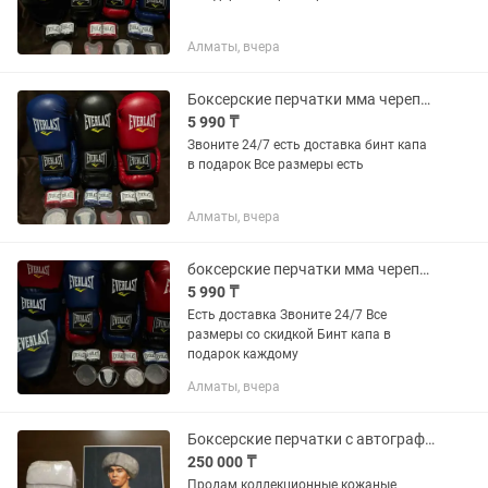
Алматы, вчера
Боксерские перчатки мма черепашка бинт капа лапа шлем
5 990 ₸
Звоните 24/7 есть доставка бинт капа
в подарок Все размеры есть
Алматы, вчера
боксерские перчатки мма черепашки бинт капа шлем лапа
5 990 ₸
Есть доставка Звоните 24/7 Все
размеры со скидкой Бинт капа в
подарок каждому
Алматы, вчера
Боксерские перчатки с автографом Асу Алмабаева
250 000 ₸
Продам коллекционные кожаные