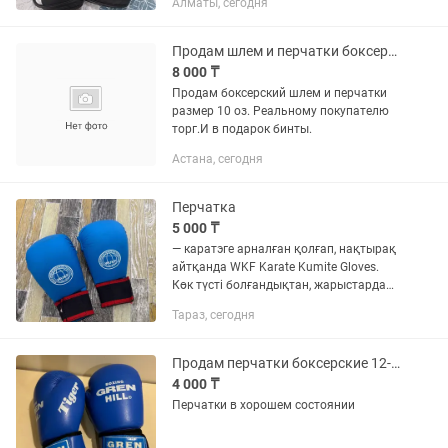
Алматы, сегодня
Продам шлем и перчатки боксерский
8 000 ₸
Продам боксерский шлем и перчатки
размер 10 оз. Реальному покупателю
торг.И в подарок бинты.
Астана, сегодня
Перчатка
5 000 ₸
— каратэге арналған қолғап, нақтырақ
айтқанда WKF Karate Kumite Gloves.
Көк түсті болғандықтан, жарыстарда
көк бұрыш спортшылары киеді. Оны:
Тараз, сегодня
кумитэ (спарринг) кезінде, қолды
қорғау үшін, соққыны...
Продам перчатки боксерские 12-OZ
4 000 ₸
Перчатки в хорошем состоянии