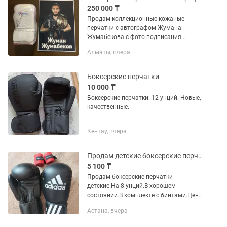
250 000 ₸
Продам коллекционные кожаные
перчатки с автографом Жумана
Жумабекова с фото подписания.
Пишите звоните
Алматы, вчера
Боксерские перчатки
10 000 ₸
Боксерские перчатки. 12 унций. Новые,
качественные.
Кентау, вчера
Продам детские боксерские перчатки.На 8 унций.
5 100 ₸
Продам боксерские перчатки
детские.На 8 унций.В хорошем
состоянии.В комплекте с бинтами.Цена
5100 тн.Находятся на улице Отырар
Астана, вчера
4/2.