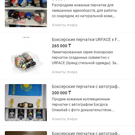
Распродаем кожаные перчатки для
смешанных единоборств, для работы
со снарядом, из натуральной кожи,
производство Пакистан. В наличии
Алматы, вчера
остатки, размеры от С до ХЛ. Продам с
большой скидкой, модели...
Боксерские перчатки URFACE x Fairtex
265 000 ₸
Лимитированная серия боксерских
перчаток созданных совместно с
URFACE (бренд стильной одежды). За
основу взята колодка из последней
Алматы, вчера
линейки BGV 20 серии. Отдельная
коллекция перчаток для тайского...
Боксерские перчатки с автографом Багдос Олжабай
200 000 ₸
Продам кожаные коллекционные
перчатки с автографом Багдоса
Олжабай с фото доказательством.
Пишите звоните
Алматы, вчера
Боксерские перчатки с автографом Жумана Жумабекова