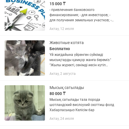
15 000 ₸
- привлечения банковского
финансирования; - для инвесторов; -
для получения земельных участков; -
для программ Государственно –
Актау, 12 июля
частного партнерства (ГЧП); - для
предоставления в государственные...
Животные котята
Бесплатно
Үй жағдайына үйренген сүйкімді
мысықтарды қамқор жанға береміз."
"Жылы жүректі, сенімді иесін күтіп
жүрген мысықтар бар!" "Жақсы
Актау, 2 августа
қолдарға үйренген мысықтар беріледі,
тек шын қамқор...
Мысық сатылады
80 000 ₸
Мысық сатылады таза порода
шотландский вислоухий скоттиш фолд
Хабарласыңыз Келісім бар
Актау, 24 июля