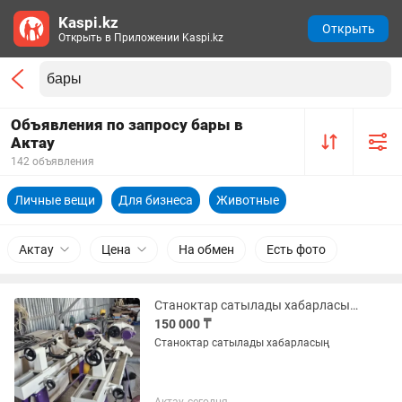
Kaspi.kz
Открыть
Открыть в Приложении Kaspi.kz
Объявления по запросу бары в
Актау
142 объявления
Личные вещи
Для бизнеса
Животные
Актау
Цена
На обмен
Есть фото
Станоктар сатылады хабарласын жасап тур бары
150 000 ₸
Станоктар сатылады хабарласың