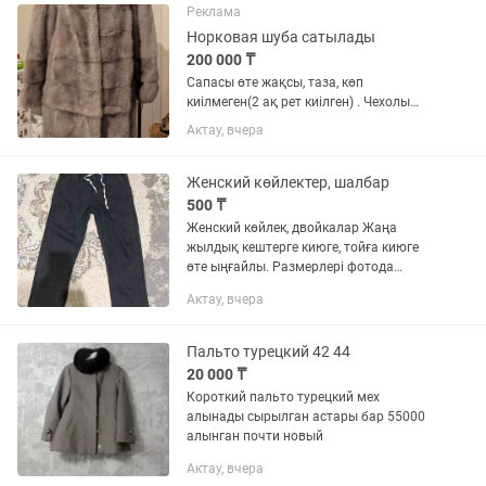
Реклама
Норковая шуба сатылады
200 000 ₸
Сапасы өте жақсы, таза, көп
киілмеген(2 ақ рет киілген) . Чехолы
бар. Сатып алынған бағасы 400 000 тг.
Актау, вчера
Келісім бар, ватааппқа жазсаңыз
болады.
Женский көйлектер, шалбар
500 ₸
Женский көйлек, двойкалар Жаңа
жылдық кештерге киюге, тойға киюге
өте ыңғайлы. Размерлері фотода
көрсетілген Барлығы 500тг ден Басқа
Актау, вчера
да киімдер бар
Пальто турецкий 42 44
20 000 ₸
Короткий пальто турецкий мех
алынады сырылган астары бар 55000
алынган почти новый
Актау, вчера