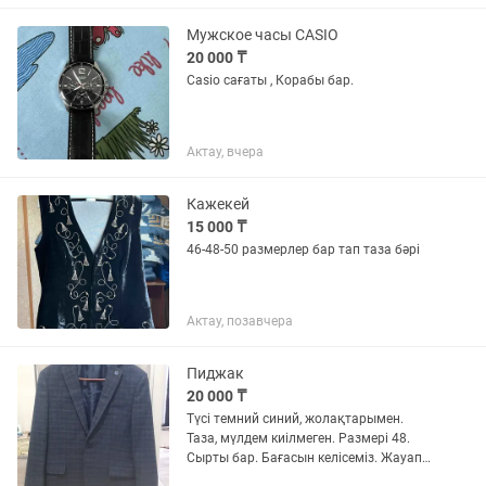
Мужское часы CASIO
20 000 ₸
Casio сағаты , Корабы бар.
Актау, вчера
Кажекей
15 000 ₸
46-48-50 размерлер бар тап таза бәрі
Актау, позавчера
Пиджак
20 000 ₸
Түсі темний синий, жолақтарымен.
Таза, мүлдем киілмеген. Размері 48.
Сырты бар. Бағасын келісеміз. Жауап
бермесем жазыңыз.