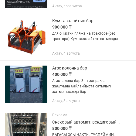
Актау, позавчера
Күм тазалайтын бар
900 000 ₸
для очистки пляжа на тракторе (без
трактора) Кұм тазалайтын сатылады
Актау, 4 августа
Агзс колонна бар
400 000 ₸
Агзс калона бар 3шт заправка
жаблуына байланйыста сатылып
жатыр насозда бар
Актау, 3 августа
Реклама
Снековый автомат, вендиговый аппарат
800 000 ₸
БАГАСЫ ОСЫ НАКТЫ, ТУСПЕЙМИН.