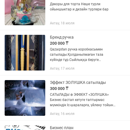
Декоры для торта Неше турли
ойыншыктар и дизайн турлери бар
Актау, 18 июля
Бренд ручка
200 000 ₸
Qazaqstan ручка коробкасымен
сатылады.Қолданылмаған таза
күйінде тұр.Сыйлыққа беруге
жақсы.Келісім бар.
Актау, 17 июля
Эффект ЗОЛУШКА сатылады
300 000 ₸
САТЫЛАДЫ ❄️ ЭФФЕКТ «ЗОЛУШКА»
Бизнес бастап кетуге таптырмас
мүмкіндік Іс-шараларға, үйлену тойына,
қыз ұзатуға, фотосессияға арналған
Актау, 16 июля
керемет жарық эффектісі. ✅ Толық
комплект ✅ DMX пульті бар ✅...
Бизнес план