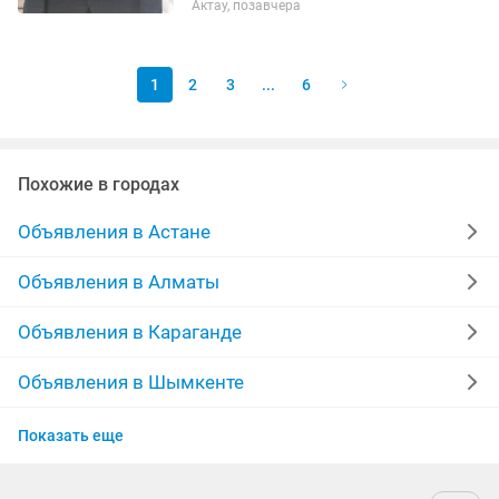
Актау, позавчера
1
2
3
...
6
Похожие в городах
Объявления в Астане
Объявления в Алматы
Объявления в Караганде
Объявления в Шымкенте
Объявления в Актобе
Показать еще
Объявления в Таразе