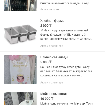
Снековый автомат сатылады. Кюар
мен жасайды багасы келисимди ,
Актау, сегодня
обменге не усыналасыз
карастырамын. Кофеаппарат бар
усынбаймыз. ОКОНЧАТЕЛЬНАЯ ЦЕНА.
Хлебная форма
Продаю снековый автомат...
2 000 ₸
🥖 Нан пісіруге арналған алюминий
форма (3 секция) ✅ Бір уақытта 3
бөлке нан пісіруге болады. ✅ Сапалы
алюминий. ✅ Ұзақ қызмет етеді. ✅ Үйге
Актау, позавчера
де, наубайханаға да қолайлы. 📦 Қолда
бар! 💰 Қолжетімді...
Баннер сатылады
5 000 ₸
Баннер 1 жас тусау кесер деген жазу
бар только баланың атын керек болса
косымша жапсырасыз, точно
суреттегидей стойкасымен бірге 5000
Актау, позавчера
Мойка помощник
40 000 ₸
Мойка және тележка , келісім бар. Түсіп