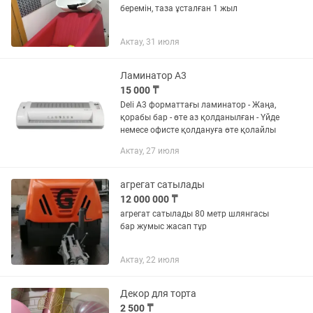
беремін, таза ұсталған 1 жыл
Актау, 31 июля
Ламинатор А3
15 000 ₸
Deli А3 форматтағы ламинатор - Жаңа,
қорабы бар - өте аз қолданылған - Үйде
немесе офисте қолдануға өте қолайлы
Актау, 27 июля
агрегат сатылады
12 000 000 ₸
агрегат сатылады 80 метр шлянгасы
бар жумыс жасап тұр
Актау, 22 июля
Декор для торта
2 500 ₸