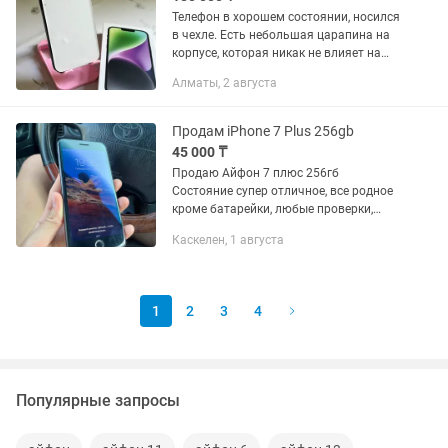
Телефон в хорошем состоянии, носился
в чехле. Есть небольшая царапина на
корпусе, которая никак не влияет на
работу телефона Состояние 8/10,
Алматы, 2 августа
бат.87% 128гб Небольшой торг
Звонить на
Продам iPhone 7 Plus 256gb
45 000 ₸
Продаю Айфон 7 плюс 256гб
Состояние супер отличное, все родное
кроме батарейки, любые проверки,
экран родной, все работает отлично. В
Каскелен, 1 августа
комплекте сам Телефон, айос 15.8
Отпечаток работает в технически...
1
2
3
4
Популярные запросы