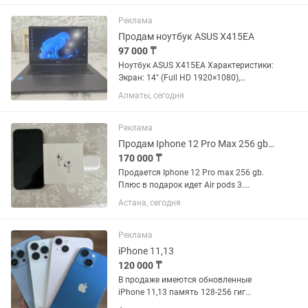
Телефон без ремонта и скрытых
дефектов • Гарантия на...
Реклама
Продам ноутбук ASUS X415EA
97 000 ₸
Ноутбук ASUS X415EA Характеристики:
Экран: 14" (Full HD 1920×1080),
матовый Процессор: Intel Core i3 (11-го
Алматы, сегодня
поколения) Оперативная память: 8 ГБ
DDR4 Накопитель: SSD 512 ГБ
Видеокарта: Intel UHD /...
Реклама
Продам Iphone 12 Pro Max 256 gb, в подарок Air Pods 3
170 000 ₸
Продается Iphone 12 Pro max 256 gb.
Плюс в подарок идет Air pods 3.
Батарея: 78 %.
Астана, сегодня
Реклама
iPhone 11,13
120 000 ₸
В продаже имеются обновленные
iPhone 11,13 память 128-256 гиг
.Новые.Запечатанные.Оригинал.С