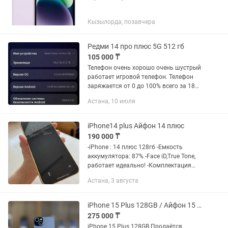
Кызылорда, позавчера
Редми 14 про плюс 5G 512 гб
105 000 ₸
Телефон очень хорошо очень шустрый
работает игровой телефон. Телефон
заряжается от 0 до 100% всего за 18
минут. Из недостатков — треснула
Астана, 10 июля
задняя крышка, но под чехлом этого не
видно обмен есть айфон
iPhone14 plus Айфон 14 плюс
190 000 ₸
-iPhone : 14 плюс 128гб -Емкость
аккумулятора: 87% -Face iD,True Tone,
работает идеально! -Комплектация
телефона : коробка имеется
Астана, 3 августа
-функционально работает! -торг
минимальный! -всё вопросы по...
iPhone 15 Plus 128GB / Айфон 15 Плюс 128ГБ PhoneLab
275 000 ₸
iPhone 15 Plus 128GB Продаётся