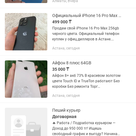
Алматы, вчера
Гарантией Имееться рассрочка Каспи
,Халык на 0•12 0•24 месяца +15 % к
сумме. Доставка по Всему Казахстану...
Официальный iPhone 16 Pro Max (KZ)
499 000 ₸
Продам свой iPhone 16 Pro Max 256gb
черного цвета. Официальный телефон
куплен у офиц.диллеров в Астане.
Физическая симкарта + eSim. Проблем
Астана, сегодня
с блокировкой IMEI не будет как с
«серыми» телефонами,...
Айфон 8 плюс 64GB
35 000 ₸
Айфон 8+ акб 73% В красивом золотом
цвете Touch ID и TrueTon работают Без
коробки Без ремонта Торг
минимальный Пишите или звоните
Астана, сегодня
Пеший курьер
Договорная
🔥 Работа / Подработка курьером —
Доход до 950 000 тг! Ищешь
свободный график и выгоду? Начинай