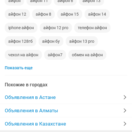
айфон
айфон 11
айфон 6
айфон 13
айфон 12
айфон 8
айфон 15
айфон 14
iphone айфон
айфон 12 pro
телефон айфон
айфон 128гб
айфон бу
айфон 13 pro
чехол на айфон
айфон7
обмен на айфон
Показать еще
apple айфон
чехол айфон
телефоны айфон
Похожие в городах
Объявления в Астане
Объявления в Алматы
Объявления в Казахстане