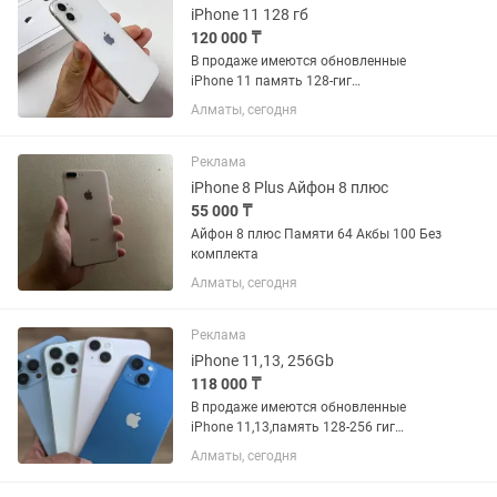
iPhone 11 128 гб
120 000 ₸
В продаже имеются обновленные
iPhone 11 память 128-гиг
.Новые.Запечатанные.Оригинал.С
Алматы, сегодня
Гарантией Имееться рассрочка Каспи
на 0•12 0•24 месяца Доставка по Всему
Казахстану бесплатно. Плюс Подарок
Реклама
к...
iPhone 8 Plus Айфон 8 плюс
55 000 ₸
Айфон 8 плюс Памяти 64 Акбы 100 Без
комплекта
Алматы, сегодня
Реклама
iPhone 11,13, 256Gb
118 000 ₸
В продаже имеются обновленные
iPhone 11,13,память 128-256 гиг
.Новые.Запечатанные.Оригинал.С
Алматы, сегодня
Гарантией Имееться рассрочка Каспи
,Jusan на 0•12 0•24 месяца . Доставка