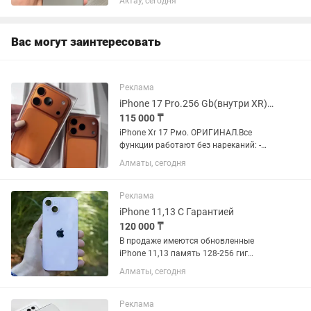
Актау, сегодня
комплекте коробка документы
имеются оригинальный шнур плюс
Адаптер в подарок ✅ И несколько
Вас могут заинтересовать
чехлов...
Реклама
iPhone 17 Pro.256 Gb(внутри XR)плюс Аирподс
115 000 ₸
iPhone Xr 17 Рмо. ОРИГИНАЛ.Все
функции работают без нареканий: -
Facе ID - Тrue Tоne - Аpрlе Раy - -
Алматы, сегодня
Беспроводная зарядка - Плocкий экрaн
--Обновление до поcледней версии iOS
-Проверка IМЕI на...
Реклама
iPhone 11,13 С Гарантией
120 000 ₸
В продаже имеются обновленные
iPhone 11,13 память 128-256 гиг
.Новые.Запечатанные.Оригинал.С
Алматы, сегодня
Гарантией Имееться рассрочка Каспи
,Halyk на 0•12 0•24 месяца Доставка по
Всему Казахстану...
Реклама