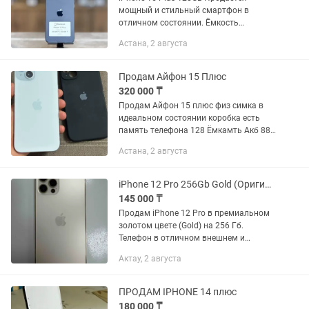
мощный и стильный смартфон в
отличном состоянии. Ёмкость
аккумулятора — 96% Полностью
Астана, 2 августа
исправен, работает без каких-либо
отклонений Память — 128GB Цена: 275
000...
Продам Айфон 15 Плюс
320 000 ₸
Продам Айфон 15 плюс физ симка в
идеальном состоянии коробка есть
память телефона 128 Ёмкамть Акб 88
Батарея долго держит шустрый
Астана, 2 августа
телефон На ремонте никогда не был в
чехле и на защитном стекле...
iPhone 12 Pro 256Gb Gold (Оригинал, не вскрывался)
145 000 ₸
Продам iPhone 12 Pro в премиальном
золотом цвете (Gold) на 256 Гб.
Телефон в отличном внешнем и
техническом состоянии.
Актау, 2 августа
Использовался бережно, всегда в
чехле и с защитным стеклом. Экран и
корпус без...
ПРОДАМ IPHONE 14 плюс
180 000 ₸