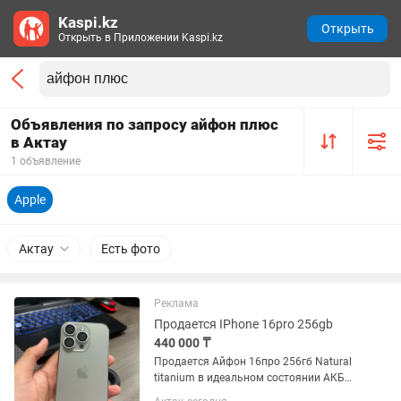
Kaspi.kz
Открыть
Открыть в Приложении Kaspi.kz
Объявления по запросу айфон плюс
в Актау
1 объявление
Apple
Актау
Есть фото
Реклама
Продается IPhone 16pro 256gb
440 000 ₸
Продается Айфон 16про 256гб Natural
titanium в идеальном состоянии АКБ
89% без ремонта без царапин! В