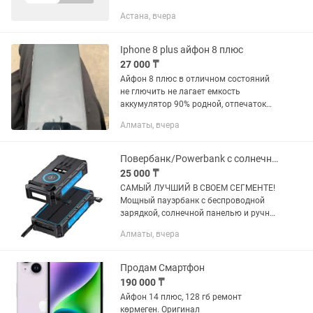
зарабатывать уже сегодня! 💰 Доход в
Астана, вчера
месяц: • Алматы и Астана: до 600 000
тг (пешком) / до 950 000 тг (на...
Iphone 8 plus айфон 8 плюс
27 000 ₸
Айфон 8 плюс в отличном состояний
не глючить не лагает емкость
аккумулятор 90% родной, отпечаток
пальцев работает,камера отлично
Алматы, вчера
работают
Повербанк/Powerbank с солнечными панелями
25 000 ₸
САМЫЙ ЛУЧШИЙ В СВОЕМ СЕГМЕНТЕ!
Мощный пауэрбанк с беспроводной
зарядкой, солнечной панелью и ручной
динамо-зарядкой. Ёмкость 20.000mAh
Алматы, вчера
Беспроводная зарядка Qi до 15W
Зарядка через USB / Type-C /...
Продам Смартфон
190 000 ₸
Айфон 14 плюс, 128 гб ремонт
көрмеген. Оригинал