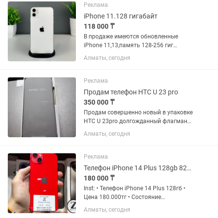
по Всему Казахстану...
Реклама
iPhone 11.128 гигабайт
118 000 ₸
В продаже имеются обновленные
iPhone 11,13,память 128-256 гиг
.Новые.Запечатанные.Оригинал.С
Алматы, сегодня
Гарантией Имееться рассрочка Каспи
,Halyk на 0•12 0•24 месяца . Доставка
по Всему Казахстану...
Реклама
Продам телефон HTC U 23 pro
350 000 ₸
Продам совершенно новый в упаковке
HTC U 23pro долгожданный флагман
лучшей компании.В комплекте
Алматы, сегодня
отличный кожаный чехол книжка и
зарядка на 30 ватт.Хваленный Айфон
заткнут за пояс НТС. Камеры звук и...
Реклама
Телефон iPhone 14 Plus 128gb 82% Айфон 14 Плюс 128гб 82%
180 000 ₸
Inst: • Телефон iPhone 14 Plus 128гб •
Цена 180.000тг • Состояние
Аккумулятора 82% • Комплект: Шнур
Алматы, сегодня
зарядки • Состояние телефона 10/10 •