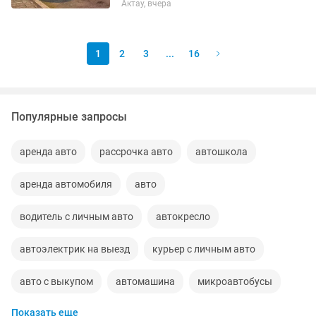
Актау, вчера
1
2
3
...
16
Популярные запросы
аренда авто
рассрочка авто
автошкола
аренда автомобиля
авто
водитель с личным авто
автокресло
автоэлектрик на выезд
курьер с личным авто
авто с выкупом
автомашина
микроавтобусы
Показать еще
вскрытие авто
машина авто
автослесарь