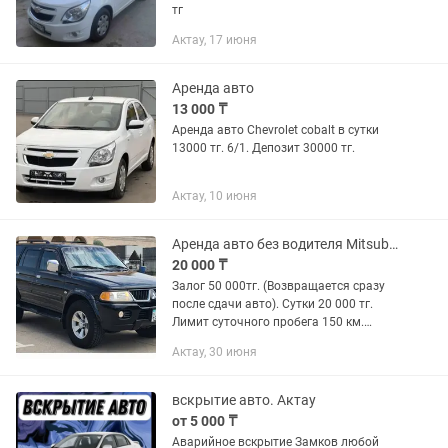
тг
Актау, 17 июня
Аренда авто
13 000 ₸
Аренда авто Chevrolet cobalt в сутки
13000 тг. 6/1. Депозит 30000 тг.
Актау, 10 июня
Аренда авто без водителя Mitsubishi Nativa 2007г.в.
20 000 ₸
Залог 50 000тг. (Возвращается сразу
после сдачи авто). Сутки 20 000 тг.
Лимит суточного пробега 150 км.
Каждый последующий км стоит 100 тг.
Актау, 30 июня
На такси не сдаем. Почасовой аренды
НЕТ. Автомат, газ-...
вскрытие авто. Актау
от 5 000 ₸
Аварийное вскрытие Замков любой