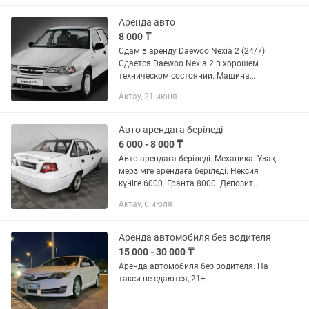
Аренда авто
8 000 ₸
Сдам в аренду Daewoo Nexia 2 (24/7)
Сдается Daewoo Nexia 2 в хорошем
техническом состоянии. Машина
обслужена, чистая, полностью готова к
Актау, 21 июня
работе. 🔹 Аренда: 8 000 тг в сутки 🔹
Режим: 24/7 🔹 Депозит:...
Авто арендаға беріледі
6 000 - 8 000 ₸
Авто арендаға беріледі. Механика. Ұзақ
мерзімге арендаға беріледі. Нексия
күніге 6000. Гранта 8000. Депозит
20000. Страховка сізден. Жөндеу
Актау, 6 июля
бізден.
Аренда автомобиля без водителя
15 000 - 30 000 ₸
Аренда автомобиля без водителя. На
такси не сдаются, 21+