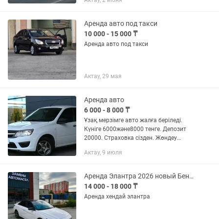
Актау, 2 июня
Аренда авто под такси
10 000 - 15 000 ₸
Аренда авто под такси
Актау, 29 мая
Аренда авто
6 000 - 8 000 ₸
Ұзақ мерзімге авто жалға беріледі.
Күніге 6000және8000 тенге. Депозит
20000. Страховка сізден. Жөндеу
бізден.
Актау, 9 июля
Аренда Элантра 2026 новый Бензин! На длительный срок( ұзақ мерзімге)
14 000 - 18 000 ₸
Аренда хендай элантра