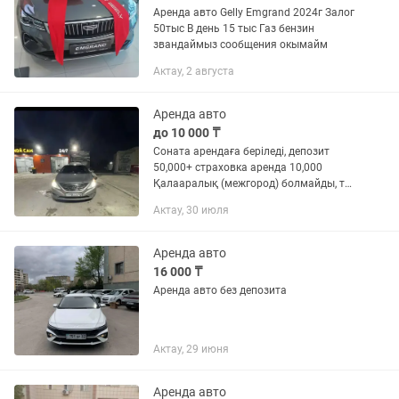
Аренда авто Gelly Emgrand 2024г Залог
50тыс В день 15 тыс Газ бензин
звандаймыз сообщения окымайм
Актау, 2 августа
Аренда авто
до 10 000 ₸
Соната арендаға беріледі, депозит
50,000+ страховка аренда 10,000
Қалааралық (межгород) болмайды, тек
қала іші. 25+ жас.
Актау, 30 июля
Аренда авто
16 000 ₸
Аренда авто без депозита
Актау, 29 июня
Аренда авто