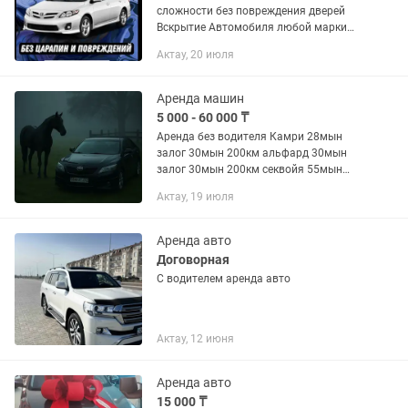
сложности без повреждения дверей
Вскрытие Автомобиля любой марки
без царапин и повреждения. Также
Актау, 20 июля
производим замену и установку
замков, Сердцевин и дверных Ручек....
Аренда машин
5 000 - 60 000 ₸
Аренда без водителя Камри 28мын
залог 30мын 200км альфард 30мын
залог 30мын 200км секвойя 55мын
залог 40мын 200км Посуточно На
Актау, 19 июля
долгий срок договоримся С водителем
за 1 час 5000тг Под такси не...
Аренда авто
Договорная
С водителем аренда авто
Актау, 12 июня
Аренда авто
15 000 ₸