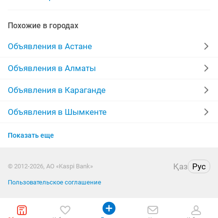
автошколы
покраска авто
авто в аренду
Похожие в городах
автокресло детское
аренда авто с выкупом
Объявления в Астане
автомагазин
аренда микроавтобуса
автомойка
Объявления в Алматы
авто в рассрочку
продавец автозапчастей
Объявления в Караганде
Объявления в Шымкенте
Объявления в Усть-Каменогорске
Показать еще
Объявления в Актобе
Қаз
Рус
© 2012-2026, АО «Kaspi Bank»
Объявления в Костанае
Пользовательское соглашение
Объявления в Павлодаре