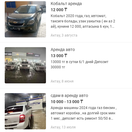
Кобальт аренда
12 000 ₸
Кобальт 2020 года, газ, автомат,
таксиге болады, узак уакытка ( ен аз 2
ай), кунине 12 000, аптасына 6 кун, 1
кун демалыс, депозит 50 000.
Актау, 3 августа
Страховка озинизден.
Аренда авто
13 000 ₸
13000 тг в сутки 6/1 дней Депозит
30000 тг
Актау, 8 июня
сдам в аренду авто
10 000 - 13 000 ₸
Аренда машины 2024 года газ бензин ,
автомат коробка , на долгий срок мин
1 мес , депозит есть ремонт 50/50 в
день 13 тыщ : тел
Актау, 13 июля