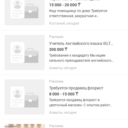
15 000 - 20 000 ₸
Ищу помощницу по дому Требуется
ответственная, аккуратная и
чистоплотная помощница по дому
Костанай, сегодня
ОПЫТ РАБОТЫ И РЕКОМЕНДАЦИИ ОТ
БЫВШИХ РАБОТОДАТЕЛЕЙ
ОБЯЗАТЕЛЬНЫ. Условия: работа 2–3
Реклама
раза в неделю; ...
Учитель Английского языка IELTS / SAT
300 000 ₸
Требования к кандидату Мы ищем
сильного преподавателя английского
языка, который умеет работать как с
Алматы, сегодня
общим английским, так и с
экзаменационной подготовкой.
Обязательные требования: Высшее...
Реклама
Требуется продавец флорист
8 000 - 15 000 ₸
Требуется продавец флорист в
цветочный магазин. С опытом работы
На постоянной основе. Можно
Алматы, сегодня
взрослым женщинам.График 5/2 либо
6/1. Если вы готовы учиться новому, то
ждем вас. все дополнительные...
Реклама