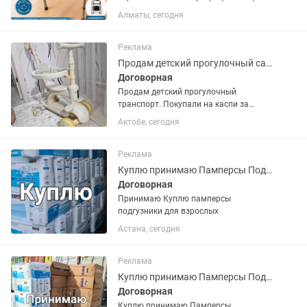
почти даром , покупала за 45000
Алматы, сегодня
продам за 30000.
Реклама
Продам детский прогулочный самокат-беговел
Договорная
Продам детский прогулочный
транспорт. Покупали на каспи за
23000. Пользовались аккуратно.
Актобе, сегодня
Состояние хорошее. Управляет
взрослый, а так же ребенок сам
катается как на беговеле. Легко
Реклама
трансформировать...
Куплю принимаю Памперсы Подгузники для взрослых
Договорная
Принимаю Куплю памперсы
подгузники для взрослых
Астана, сегодня
Реклама
Куплю принимаю Памперсы Подгузники для взрослых
Договорная
Куплю принимаю Памперсы