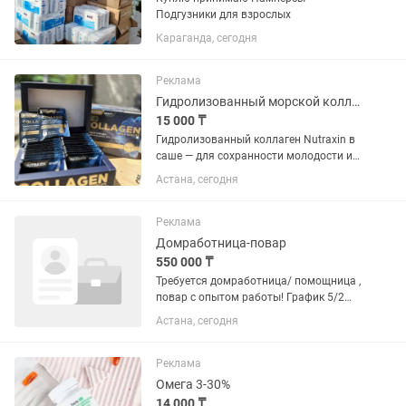
Подгузники для взрослых
Караганда, сегодня
Реклама
Гидролизованный морской коллаген Nutraxin в саше (30 пакетиков)
15 000 ₸
Гидролизованный коллаген Nutraxin в
саше — для сохранности молодости и
красоты кожи, а также поддержания
Астана, сегодня
его здоровья. Гидролиз коллагена со
вкусом ананаса и в пакетиках для
быстрого приготовления....
Реклама
Домработница-повар
550 000 ₸
Требуется домработница/ помощница ,
повар с опытом работы! График 5/2
или 6/1 выходной вт, пт. В день 20000
Астана, сегодня
тг. Обязанности: — уборка дома (2-х
комнатная квартира, 80 кв.м.) —
готовка домашней еды...
Реклама
Омега 3-30%
14 000 ₸