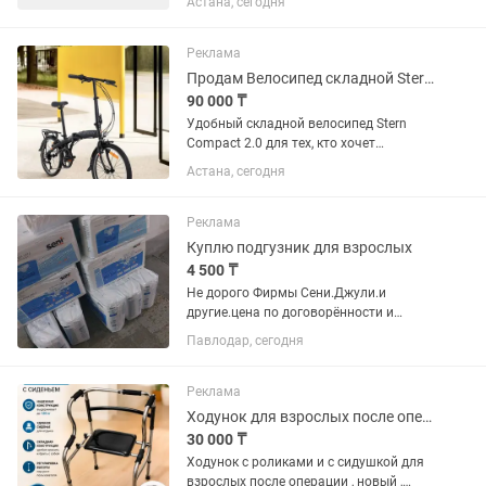
Астана, сегодня
оплата: средний доход 380 000–400
000 тг в месяц; - Выплата заработной
платы - один раз в...
Реклама
Продам Велосипед складной Stern Compact 2.0 20
90 000 ₸
Удобный складной велосипед Stern
Compact 2.0 для тех, кто хочет
передвигаться по городу, минуя
Астана, сегодня
пробки. Байк можно легко взять с
собой на дачу или провезти в
городском транспорте. Трансмиссия
Реклама
Shimano...
Куплю подгузник для взрослых
4 500 ₸
Не дорого Фирмы Сени.Джули.и
другие.цена по договорённости и
пеленку.
Павлодар, сегодня
Реклама
Ходунок для взрослых после операции с роликами с сидушкой
30 000 ₸
Ходунок с роликами и с сидушкой для
взрослых после операции , новый ,