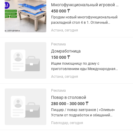
Многофункциональный игровой стол 4 в 1 бильярд, теннис, хоккей
450 000 ₸
Продам новый многофункциональный
раскладной стол 4 в 1. Отличный
вариант для дома, офиса, зоны отдыха,
Астана, сегодня
игровой комнаты, кафе или
образовательного центра. Один стол
сочетает сразу четыре варианта...
Реклама
Домработница
150 000 ₸
Ищем помощницу по дому с
приготовлением еды Международная
семья ищет ответственную,
Астана, сегодня
аккуратную и надежную помощницу по
дому, которая хорошо готовит. 📍
Место работы: кампус Назарбаев
Реклама
Университета,...
Повар в столовой
280 000 - 300 000 ₸
Пиццер / повар завтраков | «Оливье»
Устали от подработок и обещаний
«зарплата потом»? У нас всё по-
Павлодар, сегодня
взрослому: постоянная работа,
понятные обязанности и стабильная