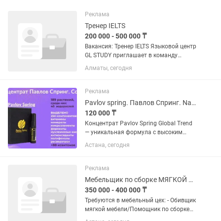
Реклама
Тренер IELTS
200 000 - 500 000 ₸
Вакансия: Тренер IELTS Языковой центр
GL STUDY приглашает в команду
преподавателя английского языка.
Алматы, сегодня
Локация: Алматы, БЦ
«Алма»,ул.Масанчи 78 Обязанности: •
Проведение занятий по английскому...
Реклама
Pavlov spring. Павлов Спринг. Nano balsam. Нано бальзам. Доставка. Оригинал
120 000 ₸
Концентрат Pavlov Spring Global Trend
— уникальная формула с высоким
содержанием коэнзима Q₁₀, известного
Астана, сегодня
своей способностью усиливать
естественную энергию клеток. В основе
— 189 растительных...
Реклама
Мебельщик по сборке МЯГКОЙ мебели. ОБСТРЕЛЬЩИК!
350 000 - 400 000 ₸
Требуются в мебельный цех: - Обивщик
мягкой мебели/Помощник по сборке
каркасов Условия работы: - Сдельная