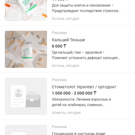
Для защиты клеток и обновления: •
Предупреждает последствия стрессов •
Улучшает память и стимулирует
Астана, сегодня
интеллектуальное развитие • Помогает
справиться со стрессом и
переутомлением • Активизирует...
Реклама
Кальций Тяньши
6 000 ₸
Где кальций, там – здоровье! •
Поможет устранить дефицит кальция и
витамина D3 • Предупредить развитие
Астана, сегодня
остеопороза • Участвует в
формировании костей и зубов •
Способствует регуляции...
Реклама
Стоматолог терапевт / ортодонт
1 000 000 - 2 000 000 ₸
Обязанности: Лечение взрослых и
детей на элайнерах, съемных
аппаратах, брекет-системах, также с
Алматы, сегодня
использованием ортодонтических
минивинтов; Ортодонтическая
подготовка к протезированию;
Реклама
Лечение...
Горничная в частном доме