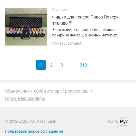
Реклама
Фишки для покера Покер Покерный набор в кейсе 500 фишек
110 000 ₸
Эксклюзивные, профессиональные
покерные наборы, в чёрных матовых
кейсах на 500 фишек. Размер и вес
Алматы, сегодня
фишек как в казино - 14гр. Брутальный
кейс - стильный, крепкий. Очень
удобный номинал, с...
1
2
3
...
212
Объявления
Хобби и спорт
Велосипеды
Горные велосипеды
Қаз
Рус
© 2012-2026, АО «Kaspi Bank»
Пользовательское соглашение