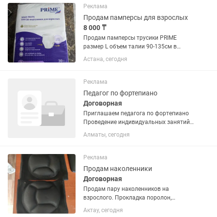
оплата. Готовить пиццу, блины,...
Реклама
Продам памперсы для взрослых
8 000 ₸
Продам памперсы трусики PRIME
размер L объем талии 90-135см в
упаковке 30шт писать на
Астана, сегодня
Реклама
Педагог по фортепиано
Договорная
Приглашаем педагога по фортепиано
Проведение индивидуальных занятий
с детьми, подростками и взрослыми
Алматы, сегодня
Подготовка учеников к концертам и
экзаменам Участие в концертах и
мероприятиях школы Сейчас...
Реклама
Продам наколенники
Договорная
Продам пару наколенников на
взрослого. Прокладка поролон,
черного цвета.
Актау, сегодня