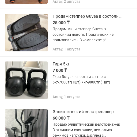
Актау, 2 августа
Продам степпер Guvea в состоянии нового
25 000 ₸
Продам мини-степпер Guvea в
состоянии нового. Практически не
пользовались. В комплекте: ✅
Эспандеры для рук ✅ Коврик для
Актау, 1 августа
защиты пола ✅ Масло для
обслуживания ✅ Инструменты ✅
Электронный счетчик...
Гиря 5кг
7 000 ₸
Гиря 5кг для спорта и фитнеса
5кг-7000тг(1шт) 7кг-9000тг (1шт)
Актау, 1 августа
Эллиптический велотренажер
60 000 ₸
Продаю эллиптический велотренажёр
В отличном состоянии, несколько
режимов нагрузки, дисплей с