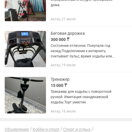
дома.
Актау, 21 июля
Беговая дорожка
300 000 ₸
Состояние отличное. Покупали год
назад.Подключение к интернету,
считывает пульс, время ходьбы или
бега,дополнительный массажер,
Актау, 19 июля
стойка для пресса, , встроенный
дисплей, USB. Кардио...
Тренажер
15 000 ₸
Тренажер для ходьбы с поворотной
ручкой. Имитация скандинавской
ходьбы.Торг уместен
Актау, 16 июля
Объявления
Хобби и спорт
Спорт и отдых