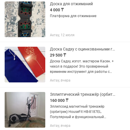
Доска для отжиманий
4 000 ₸
Платформа для отжимание
Актау, 12 июля
Доска Садху с оцинкованными гвоздями Гвоздестояние
29 500 ₸
Доска Садху, изгот. мастером Касен. +
чехол в подарок! Это проверенный
временем инструмент для работы с
телом и внутренним пространством
Актау, вчера
или энергией. ВО ВРЕМЯ ПРАКТИКИ
ПРОБУЖДАЕТСЯ ОГНЕННАЯ...
Эллиптический тренажёр (орбитрек) HouseFit
160 000 ₸
Эллипсоид магнитный тренажёр
(орбитрек) HouseFit HB-8187EL.
Популярный и функциональный
кардиотренажер, разработанный для
Актау, вчера
эффективных домашних тренировок.