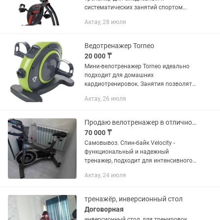
систематических занятий спортом
поможет Вам укрепить сердечно-
Актау, 28 июля
сосудистую и дыхательную системы,
поддержать в тонусе мышцы ног и
пресса. Уникальный...
Ведотренажер Torneo
20 000 ₸
Мини-велотренажер Torneo идеально
подходит для домашних
кардиотренировок. Занятия позволят
укрепить мышцы ног и рук и обеспечат
Актау, 26 июля
полноценную физическую активность.
Также тренажер предназначен для...
Продаю велотренажер в отличном состояние .
70 000 ₸
Самовывоз. Спин-байк Velocity -
функциональный и надежный
тренажер, подходит для интенсивного
домашнего тренинга. Он поможет
Актау, 24 июля
эффективно проводить тренировки,
развивая максимальную скорость и...
тренажёр, инверсионный стол
Договорная
инверсионный стол, для тренировок