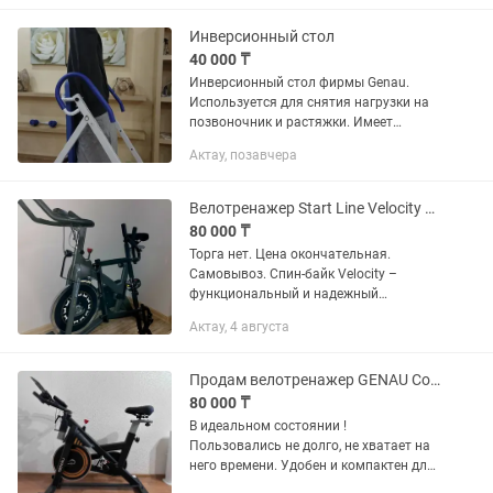
Количество уровней нагрузки-16,
регулируется...
Инверсионный стол
40 000 ₸
Инверсионный стол фирмы Genau.
Используется для снятия нагрузки на
позвоночник и растяжки. Имеет
анатомическую спинку и регулируемый
Актау, позавчера
механизм фиксации ног для
безопасного использования. Угол
наклона...
Велотренажер Start Line Velocity SLF M5230
80 000 ₸
Торга нет. Цена окончательная.
Самовывоз. Спин-байк Velocity –
функциональный и надежный
тренажер, подходит для интенсивного
Актау, 4 августа
домашнего тренинга. Он поможет
эффективно проводить тренировки,
развивая...
Продам велотренажер GENAU Combo XT-750 гибридный
80 000 ₸
В идеальном состоянии !
Пользовались не долго, не хватает на
него времени. Удобен и компактен для
квартиры. Адрес 14-44