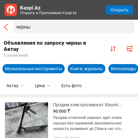
Kaspi.kz
Открыть
Открыть в Приложении Kaspi.kz
Объявления по запросу черны в
Актау
5 объявлений
Музыкальные инструменты
Книги, журналы
Велосипеды
Актау
Цена
Есть фото
Продам электросамокат Xiaomi Scooter 4 Рго черный
90 000 ₸
Продам отличный самокат, едет очень
хорошо без нареканий, максимальную
скорость развивает до 25км в час что
для нашего города идеально,