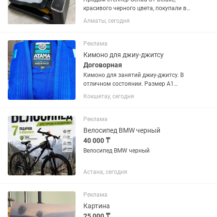
красивого черного цвета, покупали в
Genau через каспи. Книжка мануал,
Алматы, сегодня
гарантийный талон есть (Полная
документация). Пользовались 4-6 раз.
Новый стоит 68 тыс. Причина:...
Реклама
Кимоно для джиу-джитсу
Договорная
Кимоно для занятий джиу-джитсу. В
отличном состоянии. Размер А1
черного цвета цена 15 000 тенге,
Кокшетау, сегодня
размер М3 синего цвета цена 10 000
тенге.
Реклама
Велосипед BMW черный
40 000 ₸
Велосипед BMW черный
Астана, сегодня
Реклама
Картина
25 000 ₸