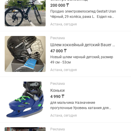
200 000 ₸
Продаю электровелосипед Gestalt Uran
Чёрный, 29 колёса, рама L. Ездил на
нём 500 км — всё работает отлично,
Астана, сегодня
никаких проблем. Ассистент помогает
крутить педали. На полном заряде
батареи хватает...
Реклама
Шлем хоккейный детский Bauer Prodigy
47 000 ₸
Новый шлем черный детский, размер
49 см - 53см
Астана, сегодня
Реклама
Коньки
4 990 ₸
для мальчика Назначение
прогулочные Уровень катания для
начинающих Размер 30, 31, 32, 33
Астана, сегодня
Полнота стопы Regular Раздвижной
ботинок Да Тип фиксации шнурки и
клипсы Цвет черный, синий
Реклама