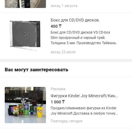
PHA-4 Standard; Тон-генераторы ZEN-
Актау, 1 августа
Core и SuperNATURAL; Сцены,
содержащие настройки всех 16 слоев,
а...
Бокс для CD/DVD дисков.
400 ₸
Бокс для CD/DVD дисков VS CD-box
Slim прозрачный и черный трей.
Толщина 5 мм. Производство Тайвань.
Актау, 25 июля
Вас могут заинтересовать
Реклама
Фигурки Kinder Joy Minecraft/Киндер Джой Майнкрафт продажа/обмен
1 000 ₸
Продаю/обмениваю фигурки из Kinder
Joy Minecraft Доставка в любую точку
Казахстана всего за 500 тг! В наличии:
Павлодар, сегодня
1. Золотая Алекс брелок (5 шт) 2.
Портал черный скелет (4 шт) 3.