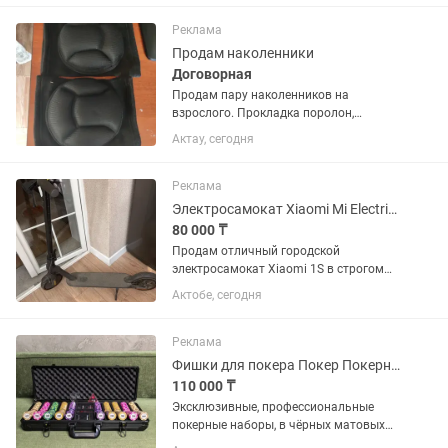
Реклама
Продам наколенники
Договорная
Продам пару наколенников на
взрослого. Прокладка поролон,
черного цвета.
Актау, сегодня
Реклама
Электросамокат Xiaomi Mi Electric Scooter 1S
80 000 ₸
Продам отличный городской
электросамокат Xiaomi 1S в строгом
черном цвете. Идеальный транспорт
Актобе, сегодня
для повседневных поездок на работу,
учебу или просто прогулок.Состояние:
Полностью исправен, готов к...
Реклама
Фишки для покера Покер Покерный набор в кейсе 500 фишек
110 000 ₸
Эксклюзивные, профессиональные
покерные наборы, в чёрных матовых
кейсах на 500 фишек. Размер и вес