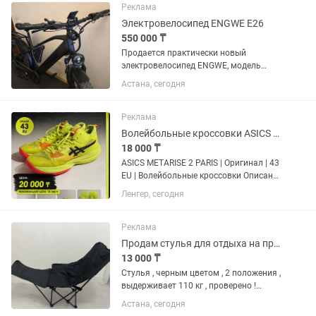
Изумрудный блок (3...
Реклама
Электровелосипед ENGWE E26
550 000 ₸
Продается практически новый
электровелосипед ENGWE, модель
2025 года, европейской сборки ENGWE
Астана, сегодня
E26, 26 дюймов черный, прекрасно
подходит для роста более 190 см,
грузоподьемность более 140 кг.,...
Реклама
Волейбольные кроссовки ASICS METARISE 2 PARIS
18 000 ₸
ASICS METARISE 2 PARIS | Оригинал | 43
EU | Волейбольные кроссовки Описание
Продаю оригинальные ASICS METARISE
Ленгер, сегодня
2 PARIS в яркой расцветке Safety
Yellow/Black. Размер 43 (EU). Состояние
— б/у,...
Реклама
Продам стулья для отдыха на природе и рыбалки !
13 000 ₸
Стулья , черным цветом , 2 положения ,
выдерживает 110 кг , проверено !
Занимает мало места , чехол есть
Астана, сегодня