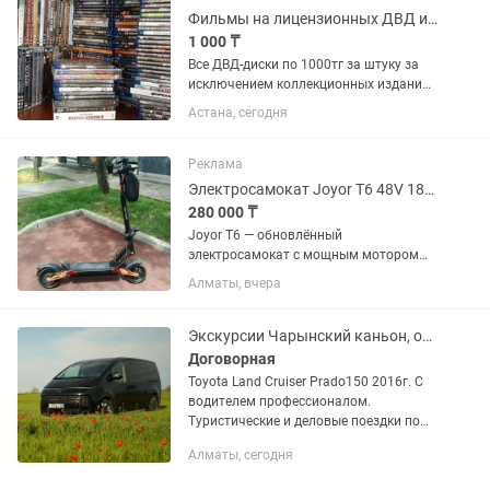
Фильмы на лицензионных ДВД и Блю-рей
1 000 ₸
Все ДВД-диски по 1000тг за штуку за
исключением коллекционных изданий.
На них цена указана отдельно. Все
Астана, сегодня
блю-рей диски по 5000тг за штуку.
Цена на коллекционные издания также
указана отдельно. СПИСОК...
Реклама
Электросамокат Joyor T6 48V 18Ah черный
280 000 ₸
Joyor T6 — обновлённый
электросамокат с мощным мотором
600W и ёмкой батареей 48V 18Ah.
Алматы, вчера
Главное отличие от серии S —
современная пружинно-масляная
подвеска, усиленный механизм
Экскурсии Чарынский каньон, озеро Кольсай, Каинды, Иссык, аренда минивэна.
складывания, встроенные...
Договорная
Toyota Land Cruiser Prado150 2016г. С
водителем профессионалом.
Туристические и деловые поездки по
Алматы, и области, Путешествия по
Алматы, сегодня
Казахстану и ближнему зарубежью.
Авто с водителем, путешествия,...