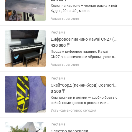
Холст на картоне + черная рамка к ней
будет , 20 на 40 , масло
Алматы, сегодня
Реклама
Цифровое пианино Kawai CN27 (чёрное) банкетка
420 000 ₸
Продам цифровое пианино Kawai
CN27 в классическом чёрном цвете в
комплекте с банкеткой. Инструмент в
Алматы, сегодня
отличном состоянии, использовался
бережно, в домашних условиях. Все
клавиши, педали, электроника и...
Реклама
Скейтборд (пенни-борд) Cosmoride стиль и комфорт в одном!
3 500 ₸
Компактный и легкий — удобно брать с
собой, помещается в рюкзак или
багажник. Яркий дизайн — эффектный
Усть-Каменогорск, сегодня
желто-черный принт притягивает
внимание и выглядит современно.
Прочная дека — устойчивая,...
Реклама
Электро велосипед