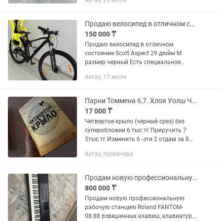
Актау, 29 июля
успеваешь среагировать и
затормозить если дорога разбита,...
Продаю велосипед в отличном состояние Scott Aspect 970 29 дюйм М черный
150 000 ₸
Продаю велосипед в отличном
состояние Scott Aspect 29 дюйм М
размер черный Есть специальное
детское кресло сзади, одним нажатием
Актау, 17 июля
вставляется и убирается. Покупал в
2023 году в апреле. Есть документы...
Парни Томмена 6,7. Хлоя Уолш Четвертое крыло Ребекка Яррос
17 000 ₸
Четвертое крыло (черный срез) без
суперобложки 6 тыс тг Приручить 7
5тыс тг Изменить 6 -эти 2 отдам за 8
Спасти 6 Книги в отличном состоянии.
Актау, позавчера
Не читались — были только
распакованы. Пожалуйста,...
Продам новую профессиональную рабочую станцию Roland FANTOM-08.
800 000 ₸
Продам новую профессиональную
рабочую станцию Roland FANTOM-
08.88 взвешенных клавиш, клавиатура