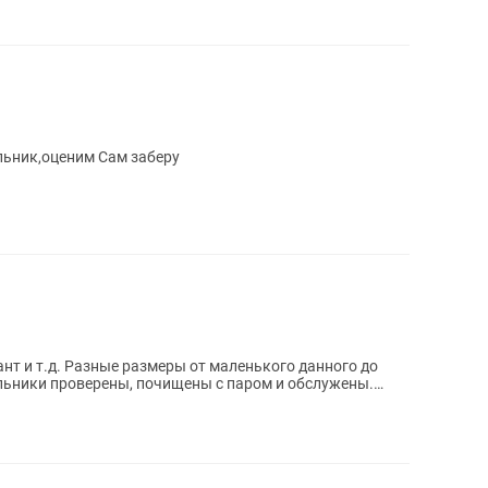
Не исправном состоянии фото холодильник,оценим Сам заберу
лант и т.д. Разные размеры от маленького данного до
льники проверены, почищены с паром и обслужены.