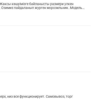
Жаксы көшуімізге байланысты размери улкен
. Озимиз пайдаланып журген морозильник. Модель
ерх, низ все функционирует. Самовывоз, торг