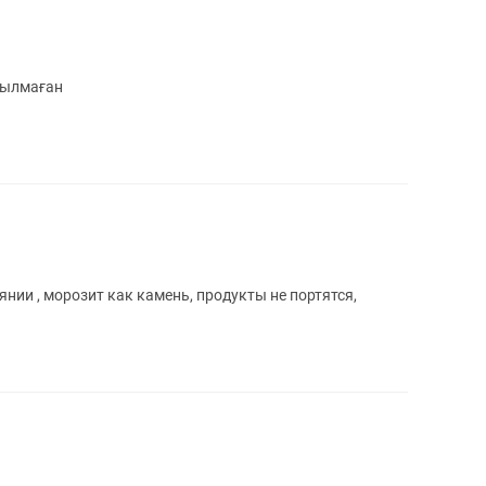
нылмаған
нии , морозит как камень, продукты не портятся,