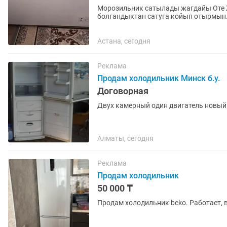
Морозильник сатылады жагдайы Оте 
болгандыктан сатуга койып отырмын
Бирюса 285 КХ
Астана, сегодня
Реклама
Продам холодильник Минск б.у.
Договорная
Двух камерный один двигатель новый
Алматы, сегодня
Реклама
Продам холодильник
50 000 ₸
Продам холодильник beko. Работает, в