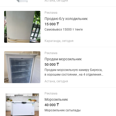
Астана, сегодня
Остался выключенным с мясом
внутри. Помыть профессиональным
клинингом. Новый стоит 525...
Реклама
Продаю б/у холодильник
15 000 ₸
Самовывоз 15000 т тенге
Караганда, сегодня
Реклама
Продам морозильник
50 000 ₸
Продам морозильную камеру Бирюса,
в хорошем состоянии , на 4 отделения,
объем 110 , торг есть
Астана, сегодня
Реклама
Морозильник
40 000 ₸
Морозильник сатылады