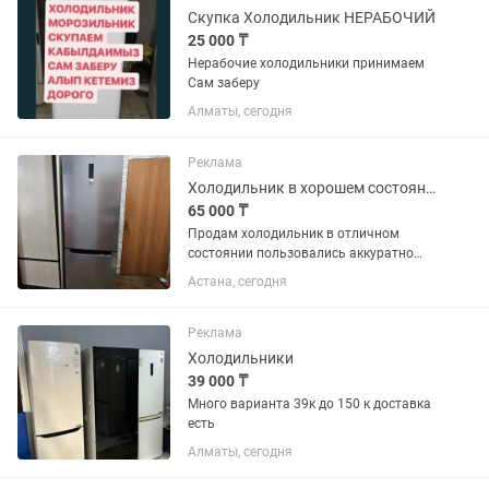
Скупка Холодильник НЕРАБОЧИЙ
25 000 ₸
Нерабочие холодильники принимаем
Сам заберу
Алматы, сегодня
Реклама
Холодильник в хорошем состоянии
65 000 ₸
Продам холодильник в отличном
состоянии пользовались аккуратно
полностью в рабочем состоянии
Астана, сегодня
работает очень тихо, No Frost не нужно
размораживать, все полочки на месте,
вся комплектация на месте...
Реклама
Холодильники
39 000 ₸
Много варианта 39к до 150 к доставка
есть
Алматы, сегодня