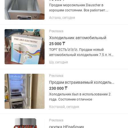
Продам морозильник Dauscher в
хорошем состоянии. Все работает.
Продаю в связи переездом.
Астана, сегодня
Реклама
Холодильник автомобильный
25 000 ₸
ТОРГ ЕСТЬ🚀🚀🚀. Продам новый
автомобильный холодильник 7.5 л. Не
использовался ни разу, полностью
Шу, сегодня
новый. Оснащён функциями
охлаждения. Отлично подойдёт для
поездок, отдыха, рыбалки, кемпинга и...
Реклама
Продам встраиваемый холодильник
230 000 ₸
Холодильник был в использовании 2
года. Состояние отличное
Костанай, сегодня
Реклама
скупка НЕрабочих