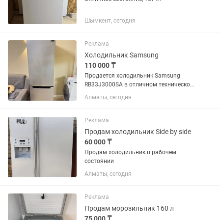
Шымкент, сегодня
Реклама
Холодильник Samsung
110 000 ₸
Продается холодильник Samsung
RB33J3000SA в отличном техническом
и внешнем состоянии. • Полностью
Алматы, сегодня
исправен, работает тихо. •
Инверторный компрессор Digital
Inverter. • Система No Frost — не
Реклама
требует...
Продам холодильник Side by side
60 000 ₸
Продам холодильник в рабочем
состоянии
Алматы, сегодня
Реклама
Продам морозильник 160 л
75 000 ₸