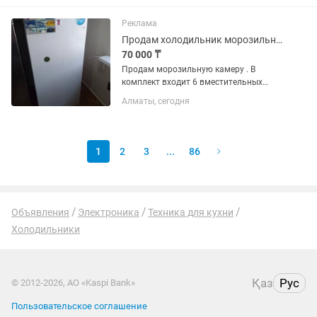
Реклама
Продам холодильник морозильник
70 000 ₸
Продам морозильную камеру . В
комплект входит 6 вместительных
пластиковых контейнеров.
Алматы, сегодня
Температура охлаждения и заморозки
_18
1
2
3
...
86
Объявления
Электроника
Техника для кухни
Холодильники
Қаз
Рус
© 2012-2026, АО «Kaspi Bank»
Пользовательское соглашение