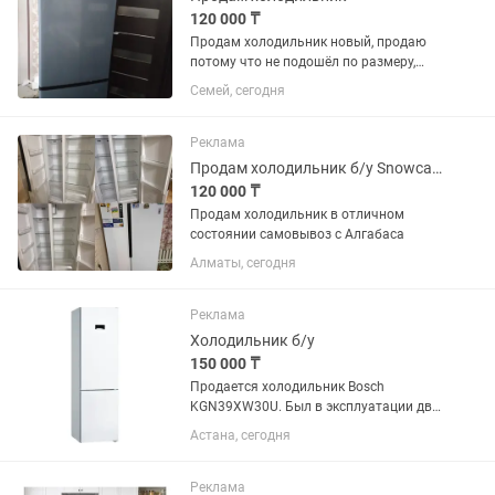
120 000 ₸
Продам холодильник новый, продаю
потому что не подошёл по размеру,
120000 тг возможен торг
Семей, сегодня
Реклама
Продам холодильник б/у Snowcap sbs nf 570w
120 000 ₸
Продам холодильник в отличном
состоянии самовывоз с Алгабаса
Алматы, сегодня
Реклама
Холодильник б/у
150 000 ₸
Продается холодильник Bosch
KGN39XW30U. Был в эксплуатации два
года. Состояние отличное, есть запах.
Астана, сегодня
Остался выключенным с мясом
внутри. Помыть профессиональным
клинингом. Новый стоит 525...
Реклама