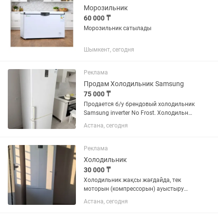
Морозильник
60 000 ₸
Морозильник сатылады
Шымкент, сегодня
Реклама
Продам Холодильник Samsung
75 000 ₸
Продается б/у брендовый холодильник
Samsung inverter No Frost. Холодильник
в отличном состоянии, всё работает
Астана, сегодня
исправно. К ремонту не подвергался
Морозит отлично! Также есть
Стиральная Машина!
Реклама
Холодильник
30 000 ₸
Холодильник жақсы жағдайда, тек
моторын (компрессорын) ауыстыру
қажет, қазіргі уақытта жұмыс
Астана, сегодня
істемейді. Моторын ауыстырсаңыз, өте
жақсы холодильник болады. 💰 Бағасы: