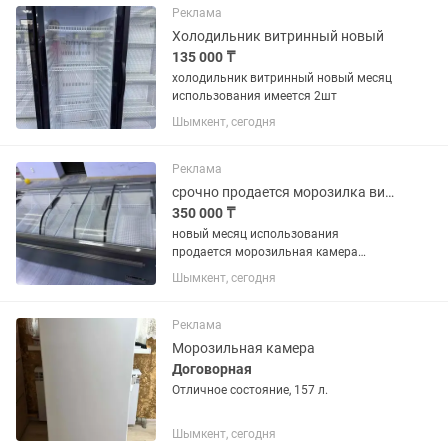
30 000 тг 🚚 Доставка жоқ, алып...
Реклама
Холодильник витринный новый
135 000 ₸
холодильник витринный новый месяц
использования имеется 2шт
Шымкент, сегодня
Реклама
срочно продается морозилка витринный
350 000 ₸
новый месяц использования
продается морозильная камера
большой
Шымкент, сегодня
Реклама
Морозильная камера
Договорная
Отличное состояние, 157 л.
Шымкент, сегодня