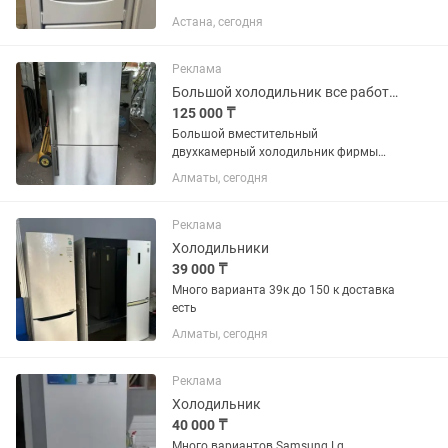
Астана, сегодня
Реклама
Большой холодильник все работает рн калкаман
125 000 ₸
Большой вместительный
двухкамерный холодильник фирмы
Беко серебристого цвета в отличном
Алматы, сегодня
рабочем состоянии все на месте
,возможен обмен на вашу нерабочую с
вашей доплатой рн калкаман
Реклама
Холодильники
39 000 ₸
Много варианта 39к до 150 к доставка
есть
Алматы, сегодня
Реклама
Холодильник
40 000 ₸
Много вариантов Samsung Lg