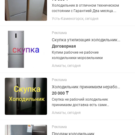
Холодильник в отличном техническом
состоянии с Гарантией Два месяца.
Доставка до подъезда бесплатно.
Усть-Каменогорск, сегодня
ПИСАТЬ В если не могу ответить.
Реклама
Скупка утилизация холодильников
Договорная
Купим рабочие не рабочие
холодильники морозильники
Алматы, сегодня
Реклама
Холодильник принимаем нерабочие
20 000 ₸
Скупка не рабочий холодильник
принимаем доставка есть сами
забирём
Алматы, сегодня
Реклама
Продам холодильник