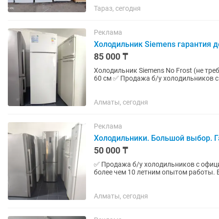
Тараз, сегодня
Реклама
Холодильник Siemens гарантия д
85 000 ₸
Холодильник Siemens No Frost (не требует разморозки) Высота 
60 см ✅ Продажа б/у холодильников с официальной гарантией 2 месяца от магазина и
мастера с более чем 10...
Алматы, сегодня
Реклама
Холодильники. Большой выбор. Г
50 000 ₸
✅ Продажа б/у холодильников с офици
более чем 10 летним опытом работы. 
зависимости от модели...
Алматы, сегодня