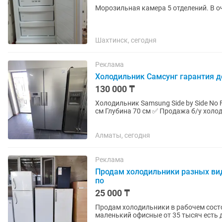
Морозильная камера 5 отделений. В 
Шахтинск, сегодня
Реклама
Холодильник Самсунг гарантия д
130 000 ₸
Холодильник Samsung Side by Side No Frost (не треб
см Глубина 70 см ✅ Продажа б/у холодильников с официальной гарантией 2 месяца от
магазина и мастера с более...
Алматы, сегодня
Реклама
Продам холодильники разных вид
по
25 000 ₸
Продам холодильники в рабочем состо
маленький офисные от 35 тысяч есть 