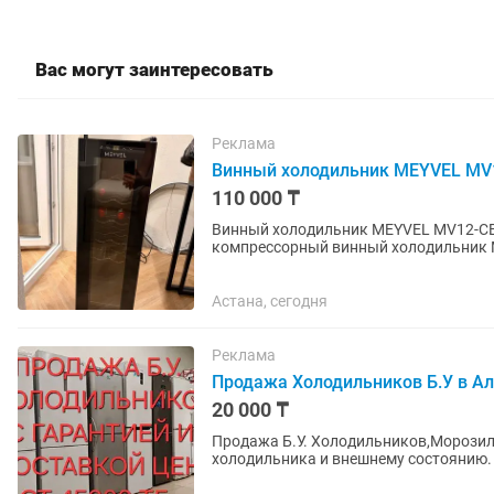
Вас могут заинтересовать
Реклама
Винный холодильник MEYVEL MV
110 000 ₸
Винный холодильник MEYVEL MV12-CBD1 (
компрессорный винный холодильник MEYVEL MV12-CBD1.
использовался очень редко. Состояние
Астана, сегодня
Реклама
Продажа Холодильников Б.У в Ал
20 000 ₸
Продажа Б.У. Холодильников,Морозиль
холодильника и внешнему состоянию. 
договоримся.