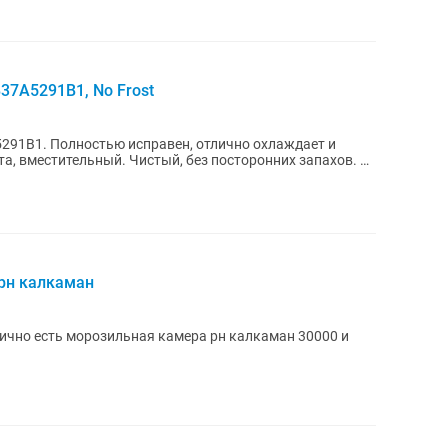
37A5291B1, No Frost
91B1. Полностью исправен, отлично охлаждает и
ота, вместительный. Чистый, без посторонних запахов. В
 рн калкаман
ично есть морозильная камера рн калкаман 30000 и