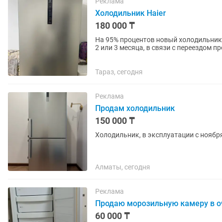
Реклама
Холодильник Haier
180 000 ₸
На 95% процентов новый холодильник, 
2 или 3 месяца, в связи с переездом п
немного тусклый из за...
Тараз, сегодня
Реклама
Продам холодильник
150 000 ₸
Холодильник, в эксплуатации с ноября
Алматы, сегодня
Реклама
Продаю морозильную камеру в о
60 000 ₸