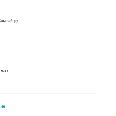
Сам заберу
 есть
чие