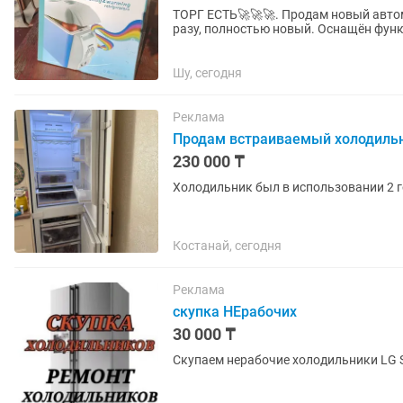
ТОРГ ЕСТЬ🚀🚀🚀. Продам новый автомобильный холодильник 7.5 л. Не использовался ни
разу, полностью новый. Оснащён функ
отдыха, рыбалки, кемпинга и...
Шу, сегодня
Реклама
Продам встраиваемый холодиль
230 000 ₸
Холодильник был в использовании 2 г
Костанай, сегодня
Реклама
скупка НЕрабочих
30 000 ₸
Скупаем нерабочие холодильники LG S