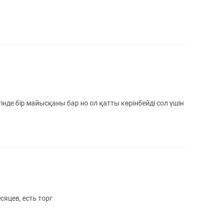
інде бір майысқаны бар но ол қатты көрінбейді сол үшін
яцев, есть торг