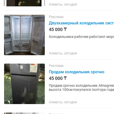
Алматы, сегодня
Реклама
Двухкамерный холодильник сист
45 000 ₸
Холодильники рабочие работают моро
Алматы, сегодня
Реклама
Продам холодильник срочно
45 000 ₸
Продам срочно холодильник Almagreen
высота 100см покупался полтора года
предложить свою цену
Алматы, сегодня