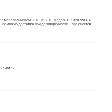
 с морозильником SIDE BY SIDE. Модель GR-B207WLQA.
 Возможно доставка при договорённости. Торг уместен
нылмаған