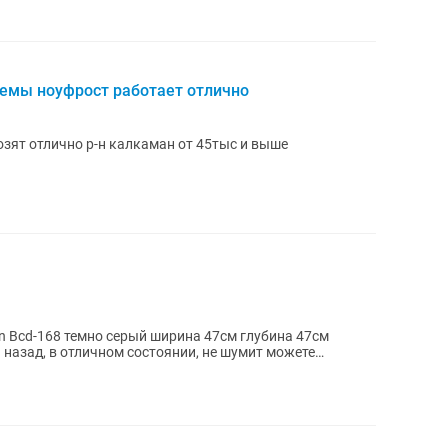
емы ноуфрост работает отлично
зят отлично р-н калкаман от 45тыс и выше
 Bcd-168 темно серый ширина 47см глубина 47см
 назад, в отличном состоянии, не шумит можете