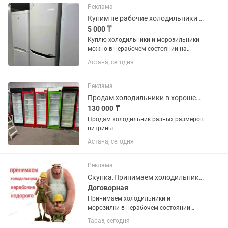
Температура хранения +4...
Реклама
Купим не рабочие холодильники и морозильники
5 000 ₸
Куплю холодильники и морозильники
можно в нерабочем состоянии на
запчасти
Астана, сегодня
Реклама
Продам холодильники в хорошем состоянии
130 000 ₸
Продам холодильник разных размеров
витрины
Астана, сегодня
Реклама
Скупка.Принимаем холодильники и морозилки в нерабочем состоянии недорого
Договорная
Принимаем холодильники и
морозилки в нерабочем состоянии
недорого. Фотки для оценки можно
Тараз, сегодня
присылать . Поможем вынести старую