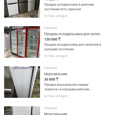
Продам холодильники в рабочем
состоянии есть гарантия
Астана, сегодня
Реклама
Продам холодильники для напитков в хорошем состоянии
130 000 ₸
Продам холодильники для напитков в
хорошем состоянии
Астана, сегодня
Реклама
Морозильник
30 000 ₸
Продам морозильную камеру
«Бирюса» в хорошем рабочем
состоянии. Полностью исправна,
Астана, сегодня
отлично морозит, работает без
нареканий. Все ящики и полки в
наличии. Подходит для дома,
Реклама
магазина, кафе или...
Морозильник