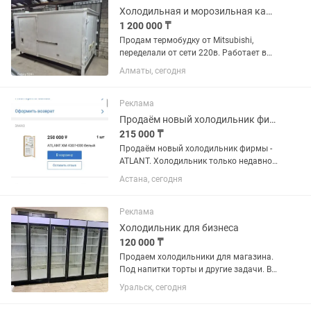
Холодильная и морозильная камера
1 200 000 ₸
Продам термобудку от Mitsubishi,
переделали от сети 220в. Работает в
двух вариантах как плюсовой
Алматы, сегодня
холодильник и минусовой
морозильник. Находится г.Алматы,
Ауэзовский район, мкр.Достык. Выше
Реклама
Кар сити....
Продаём новый холодильник фирмы - ATLANT.
215 000 ₸
Продаём новый холодильник фирмы -
ATLANT. Холодильник только недавно
купили. Продаём, в связи с тем что не
Астана, сегодня
подошёл по размеру. Холодильник
встраиваемый, предназначен для
установки в кухонный...
Реклама
Холодильник для бизнеса
120 000 ₸
Продаем холодильники для магазина.
Под напитки торты и другие задачи. В
отличном состоянии. В заправке не
Уральск, сегодня
нуждаются. Полки полный комплект.
Высота два метра 60х60 см глубина.