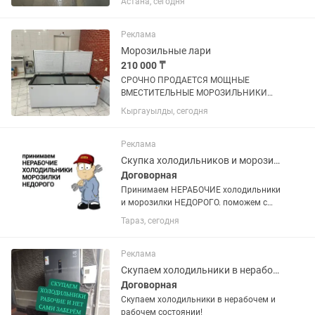
Астана, сегодня
Реклама
Морозильные лари
210 000 ₸
СРОЧНО ПРОДАЕТСЯ МОЩНЫЕ
ВМЕСТИТЕЛЬНЫЕ МОРОЗИЛЬНИКИ
ОБЪЕМ 600 л, покупали по 320.000 тг
Кыргауылды, сегодня
продаем срочно по 210.000 тг,
практические новые (2 шт таких) не
упустите такие вкусные цены !
Реклама
Скупка холодильников и морозилок
Договорная
Принимаем НЕРАБОЧИЕ холодильники
и морозилки НЕДОРОГО. поможем с
утилизацией и выноса с этажей старой
Тараз, сегодня
техники.
Реклама
Скупаем холодильники в нерабочем и рабочем состоянии!
Договорная
Скупаем холодильники в нерабочем и
рабочем состоянии!