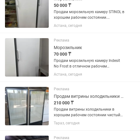
50 000 ₸
Продам морозильную камеру STINOL в
хорошем рабочем состоянии.
Полностью исправна, отлично
Астана, сегодня
морозит, работает тихо. Все полки и
ящики в комплекте. Подходит для
дома, магазина или дачи.
Реклама
Производитель:...
Морозильник
70 000 ₸
Продам морозильную камеру Indesit
No Frost в отличном рабочем
состоянии. Полностью исправна,
Астана, сегодня
хорошо морозит, работает тихо.
Система No Frost, размораживание не
требуется. Чистая, без посторонних...
Реклама
Продам витрины холодильники в хорошем рабочем состоянии чистый
210 000 ₸
Продам витрины холодильники в
хорошем рабочем состоянии чистый
цена за каждый по 250 тысяч
Тараз, сегодня
Реклама