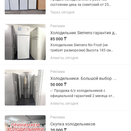
состоянии цена за советский от 25
тысяч иномарки маленький офисные
Тараз, сегодня
от 35 тысяч есть доставка по городу по
2000 тысячи
Реклама
Холодильник Siemens гарантия доставка
85 000 ₸
Холодильник Siemens No Frost (не
требует разморозки) Высота 185 см
Ширина 70 см Глубина 60 см ✅
Алматы, сегодня
Продажа б/у холодильников с
официальной гарантией 2 месяца от
магазина и мастера с более чем 10...
Реклама
Холодильники. Большой выбор. Гарантия. Доставка
50 000 ₸
✅ Продажа б/у холодильников с
официальной гарантией 2 месяца от
магазина и мастера с более чем 10
Алматы, сегодня
летним опытом работы. Все
холодильники чистые без запахов
Цены от 50000 в зависимости от
Реклама
модели...
Скупка холодильников
20 000 ₸