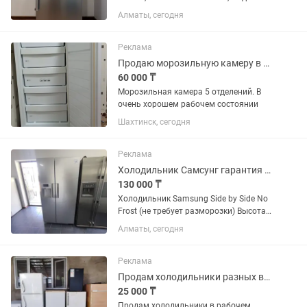
указана в фото
Алматы, сегодня
Реклама
Продаю морозильную камеру в очень хорошем состоянии
60 000 ₸
Морозильная камера 5 отделений. В
очень хорошем рабочем состоянии
Шахтинск, сегодня
Реклама
Холодильник Самсунг гарантия доставка
130 000 ₸
Холодильник Samsung Side by Side No
Frost (не требует разморозки) Высота
181 см Ширина 91 см Глубина 70 см ✅
Алматы, сегодня
Продажа б/у холодильников с
официальной гарантией 2 месяца от
магазина и мастера с более...
Реклама
Продам холодильники разных видов в хорошем рабочем состоянии с доставкой по
25 000 ₸
Продам холодильники в рабочем