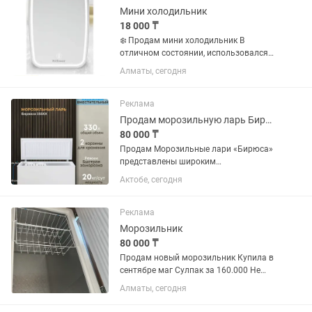
Мини холодильник
18 000 ₸
❄️ Продам мини холодильник В
отличном состоянии, использовался
всего 3дня после покупки (28.07.26
Алматы, сегодня
могу показать чек). Полностью
исправен, без дефектов, работает
отлично. Причина продажи: купили...
Реклама
Продам морозильную ларь Бирюса
80 000 ₸
Продам Морозильные лари «Бирюса»
представлены широким
ассортиментом горизонтальных ларей
Актобе, сегодня
(объемом от 80 до 350 л),
отличающихся надежностью,
доступной ценой, ручной или No Frost
Реклама
разморозкой, с...
Морозильник
80 000 ₸
Продам новый морозильник Купила в
сентябре маг Сулпак за 160.000 Не
пользовались, документы есть Отдам
Алматы, сегодня
за 80.000 Высота: 80 см Ширина: 90
Глубина:60 251 литр