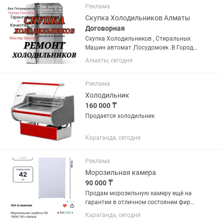
Реклама
Скупка Холодильников Алматы
Договорная
Скупка Холодильников , Стиральных
Машин автомат ,Посудомоек .В Городе
Алматы в нерабочем состоянии.
Алматы, сегодня
Разных производителей,в хорошем
состоянии.
Реклама
Холодильник
160 000 ₸
Продается холодильник
Караганда, сегодня
Реклама
Морозильная камера
90 000 ₸
Продам морозильную камеру ещё на
гарантии в отличном состоянии фирма
LEADBROS.Продаю с связи переездом.
Караганда, сегодня
Камера на 180литров очень