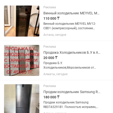
Реклама
Винный холодильник MEYVEL MV12-CBD1
110 000 ₸
Винный холодильник MEYVEL MV12-
CBD1 (компрессорный), состояние
нового Продам компрессорный
Астана, сегодня
винный холодильник MEYVEL MV12-
CBD1. Покупался около года назад,
использовался очень редко.
Реклама
Состояние...
Продажа Холодильников Б.У в Алматы с доставкой, И гарантией
20 000 ₸
Продажа Б.У.
Холодильников,Морозильников от
45000 тг. В Зависимости от марки
Алматы, сегодня
холодильника и внешнему состоянию.
Есть доставка. Звоните приезжайте,
выбирайте договоримся.
Реклама
Продам холодильник Samsung RB37A5291B1, No Frost
180 000 ₸
Продам холодильник Samsung
RB37A5291B1. Полностью исправен,
отлично охлаждает и морозит.