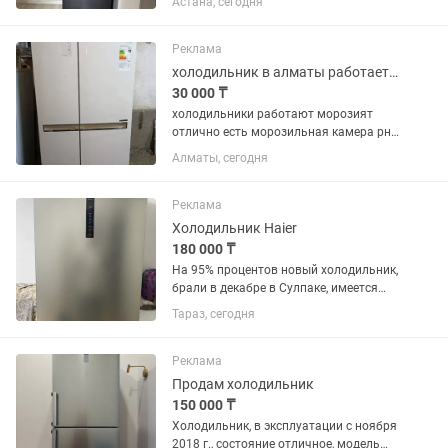
Астана, сегодня
Система No Frost, тихая работа,
вместительный. Чистый, без
посторонних запахов. В хорошем
Реклама
состоянии. Самовывоз.
холодильник в алматы работает рн калкаман
30 000 ₸
холодильники работают морозият
отлично есть морозильная камера рн
калкаман 30000 и выше
Алматы, сегодня
Реклама
Холодильник Haier
180 000 ₸
На 95% процентов новый холодильник,
брали в декабре в Сулпаке, имеется
чек, пользовались 2 или 3 месяца, в
Тараз, сегодня
связи с переездом продаем за 180 тыс.
Самовызов. Цвет серый, по фото
немного тусклый из за...
Реклама
Продам холодильник
150 000 ₸
Холодильник, в эксплуатации с ноября
2018 г., состояние отличное, модель