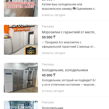
Купим ваш холодильник или
морозильную камеру 📷 Оцениваем по
фото 🚚 Заберём и увезём сами 💵
Алматы, сегодня
Деньги сразу
Реклама
Морозилки с гарантией от мастера
50 000 ₸
✅ Продажа б/у морозилок с
официальной гарантией 2 месяца от
магазина и мастера с более чем 10
Алматы, сегодня
летним опытом работы. Все
холодильники и морозилки чистые без
запахов Цены от 50000 в зависимости
Реклама
от...
Холодильник, холодильники
45 000 ₸
Холодильник, который не подведет! Б/
у, но в отличном состоянии — морозит
как Сибирь зимой! Чистый, ухоженный,
Астана, сегодня
без посторонних запахов. Гарантия — 3
месяца, чтобы вы точно были уверены
в покупке! Цена...
Реклама
Холодильник