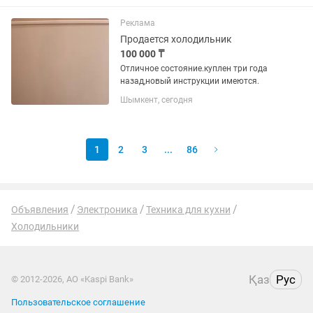
вместительная и удобная высота
136см ,шесть вместительных ящиков.
Реклама
Продается холодильник
100 000 ₸
Отличное состояние.куплен три года
назад,новый инструкции имеются.
Шымкент, сегодня
1
2
3
...
86
Объявления
Электроника
Техника для кухни
Холодильники
Қаз
Рус
© 2012-2026, АО «Kaspi Bank»
Пользовательское соглашение