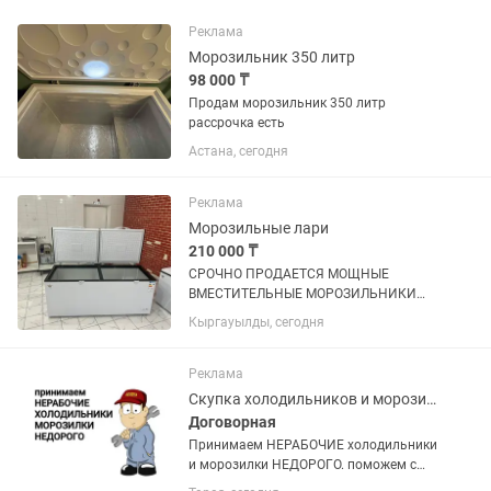
Реклама
Морозильник 350 литр
98 000 ₸
Продам морозильник 350 литр
рассрочка есть
Астана, сегодня
Реклама
Морозильные лари
210 000 ₸
СРОЧНО ПРОДАЕТСЯ МОЩНЫЕ
ВМЕСТИТЕЛЬНЫЕ МОРОЗИЛЬНИКИ
ОБЪЕМ 600 л, покупали по 320.000 тг
Кыргауылды, сегодня
продаем срочно по 210.000 тг,
практические новые (2 шт таких) не
упустите такие вкусные цены !
Реклама
Скупка холодильников и морозилок
Договорная
Принимаем НЕРАБОЧИЕ холодильники
и морозилки НЕДОРОГО. поможем с
утилизацией и выноса с этажей старой