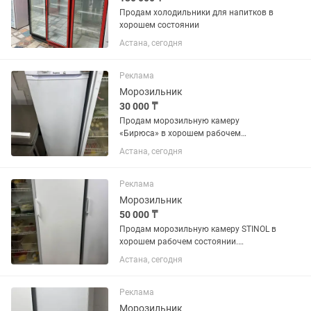
Продам холодильники для напитков в
хорошем состоянии
Астана, сегодня
Реклама
Морозильник
30 000 ₸
Продам морозильную камеру
«Бирюса» в хорошем рабочем
состоянии. Полностью исправна,
Астана, сегодня
отлично морозит, работает без
нареканий. Все ящики и полки в
наличии. Подходит для дома,
Реклама
магазина, кафе или...
Морозильник
50 000 ₸
Продам морозильную камеру STINOL в
хорошем рабочем состоянии.
Полностью исправна, отлично
Астана, сегодня
морозит, работает тихо. Все полки и
ящики в комплекте. Подходит для
дома, магазина или дачи.
Реклама
Производитель:...
Морозильник