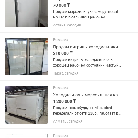
70 000 ₸
Продам морозильную камеру Indesit
No Frost в отличном рабочем
состоянии. Полностью исправна,
Астана, сегодня
хорошо морозит, работает тихо.
Система No Frost, размораживание не
требуется. Чистая, без посторонних...
Реклама
Продам витрины холодильники в хорошем рабочем состоянии чистый
210 000 ₸
Продам витрины холодильники в
хорошем рабочем состоянии чистый
цена за каждый по 250 тысяч
Тараз, сегодня
Реклама
Холодильная и морозильная камера
1 200 000 ₸
Продам термобудку от Mitsubishi,
переделали от сети 220в. Работает в
двух вариантах как плюсовой
Алматы, сегодня
холодильник и минусовой
морозильник. Находится г.Алматы,
Ауэзовский район, мкр.Достык. Выше
Реклама