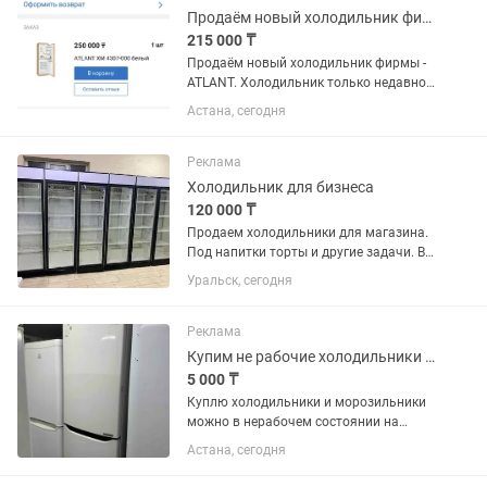
Кар сити....
Продаём новый холодильник фирмы - ATLANT.
215 000 ₸
Продаём новый холодильник фирмы -
ATLANT. Холодильник только недавно
купили. Продаём, в связи с тем что не
Астана, сегодня
подошёл по размеру. Холодильник
встраиваемый, предназначен для
установки в кухонный...
Реклама
Холодильник для бизнеса
120 000 ₸
Продаем холодильники для магазина.
Под напитки торты и другие задачи. В
отличном состоянии. В заправке не
Уральск, сегодня
нуждаются. Полки полный комплект.
Высота два метра 60х60 см глубина.
Температура хранения +4...
Реклама
Купим не рабочие холодильники и морозильники
5 000 ₸
Куплю холодильники и морозильники
можно в нерабочем состоянии на
запчасти
Астана, сегодня