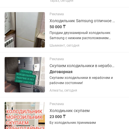
Тараз, сегодня
техники.
Реклама
Холодильник Samsung отличное состояние
50 000 ₸
Продам двухкамерный холодильник
Samsung с нижним расположением
морозильной камеры. Холодильник
Шымкент, сегодня
полностью исправен, в отличном
техническом и хорошем внешнем
состоянии. Работает стабильно,
Реклама
хорошо...
Скупаем холодильники в нерабочем и рабочем состоянии!
Договорная
Скупаем холодильники в нерабочем и
рабочем состоянии!
Алматы, сегодня
Реклама
Холодиьник скупаем
23 000 ₸
Бу холодильник принимаем