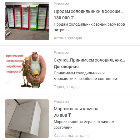
Реклама
Продам холодильники в хорошем состоянии
130 000 ₸
Продам холодильник разных размеров
витрины
Астана, сегодня
Реклама
Скупка.Принимаем холодильники и морозилки в нерабочем состоянии недорого
Договорная
Принимаем холодильники и
морозилки в нерабочем состоянии
недорого. Фотки для оценки можно
Тараз, сегодня
присылать . Поможем вынести старую
технику с этажей.
Реклама
Морозильная камера
70 000 ₸
Морозильная камера в отличном
состоянии
Караганда, сегодня