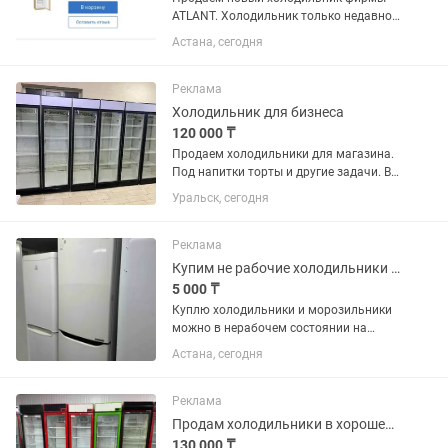
ATLANT. Холодильник только недавно
купили. Продаём, в связи с тем что не
Астана, сегодня
подошёл по размеру. Холодильник
встраиваемый, предназначен для
установки в кухонный...
Реклама
Холодильник для бизнеса
120 000 ₸
Продаем холодильники для магазина.
Под напитки торты и другие задачи. В
отличном состоянии. В заправке не
Уральск, сегодня
нуждаются. Полки полный комплект.
Высота два метра 60х60 см глубина.
Температура хранения +4...
Реклама
Купим не рабочие холодильники и морозильники
5 000 ₸
Куплю холодильники и морозильники
можно в нерабочем состоянии на
запчасти
Астана, сегодня
Реклама
Продам холодильники в хорошем состоянии
130 000 ₸