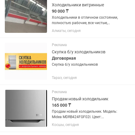
Холодильники витринные
90 000 ₸
Холодильники в отличном состоянии,
полностью рабочие, все чистые,
ухоженные как на фото, есть разные
Алматы, сегодня
варианты, большой выбор
Реклама
Скупка б/у холодильников
Договорная
Скупка б/у холодильников
Тараз, сегодня
Реклама
Продам новый холодильник
165 000 ₸
Продам новый холодильник. Модель:
Midea MDRB424FGF02I. Цвет:
нержавеющая сталь. Можно
Косшы, сегодня
торговаться.