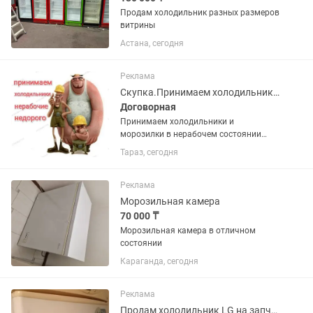
Продам холодильник разных размеров
витрины
Астана, сегодня
Реклама
Скупка.Принимаем холодильники и морозилки в нерабочем состоянии недорого
Договорная
Принимаем холодильники и
морозилки в нерабочем состоянии
недорого. Фотки для оценки можно
Тараз, сегодня
присылать . Поможем вынести старую
технику с этажей.
Реклама
Морозильная камера
70 000 ₸
Морозильная камера в отличном
состоянии
Караганда, сегодня
Реклама
Продам холодильник LG на запчасти