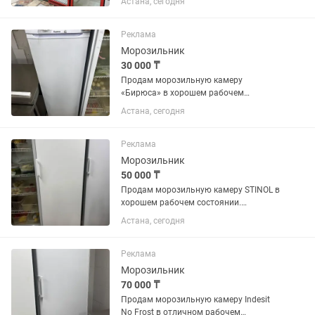
Астана, сегодня
Реклама
Морозильник
30 000 ₸
Продам морозильную камеру
«Бирюса» в хорошем рабочем
состоянии. Полностью исправна,
Астана, сегодня
отлично морозит, работает без
нареканий. Все ящики и полки в
наличии. Подходит для дома,
Реклама
магазина, кафе или...
Морозильник
50 000 ₸
Продам морозильную камеру STINOL в
хорошем рабочем состоянии.
Полностью исправна, отлично
Астана, сегодня
морозит, работает тихо. Все полки и
ящики в комплекте. Подходит для
дома, магазина или дачи.
Реклама
Производитель:...
Морозильник
70 000 ₸
Продам морозильную камеру Indesit
No Frost в отличном рабочем