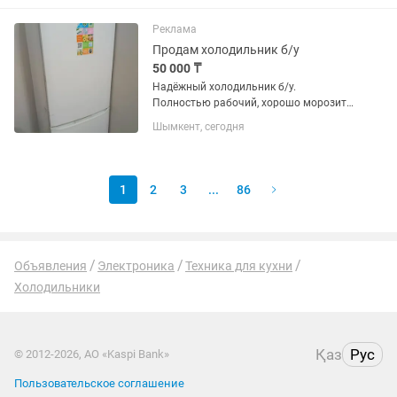
Реклама
Продам холодильник б/у
50 000 ₸
Надёжный холодильник б/у.
Полностью рабочий, хорошо морозит
и охлаждает. Аккуратно
Шымкент, сегодня
использовался, внутри чистый.
Подойдёт для дома и съемной
квартиры.
1
2
3
...
86
Объявления
Электроника
Техника для кухни
Холодильники
Қаз
Рус
© 2012-2026, АО «Kaspi Bank»
Пользовательское соглашение