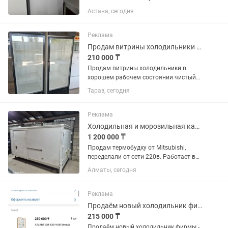
состоянии. Полностью исправна,
Астана, сегодня
хорошо морозит, работает тихо.
Система No Frost, размораживание не
требуется. Чистая, без посторонних...
Реклама
Продам витрины холодильники в хорошем рабочем состоянии чистый
210 000 ₸
Продам витрины холодильники в
хорошем рабочем состоянии чистый
цена за каждый по 250 тысяч
Тараз, сегодня
Реклама
Холодильная и морозильная камера
1 200 000 ₸
Продам термобудку от Mitsubishi,
переделали от сети 220в. Работает в
двух вариантах как плюсовой
Алматы, сегодня
холодильник и минусовой
морозильник. Находится г.Алматы,
Ауэзовский район, мкр.Достык. Выше
Реклама
Кар сити....
Продаём новый холодильник фирмы - ATLANT.
215 000 ₸
Продаём новый холодильник фирмы -