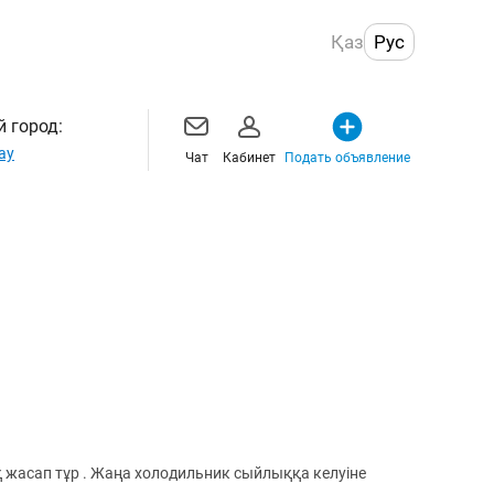
Қаз
Рус
 город:
ау
Чат
Кабинет
Подать объявление
 жасап тұр . Жаңа холодильник сыйлыққа келуіне