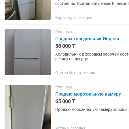
состоянии. Все ящики целые. В ремон
Караганда, сегодня
Реклама
Продам холодильник Индезит
58 000 ₸
Холодильник в хорошем рабочем сост
резину на дверце.
Отеген батыр, сегодня
Реклама
Продаю морозильную камеру
65 000 ₸
Продаю морозильную камеру хорошо р
Астана, сегодня