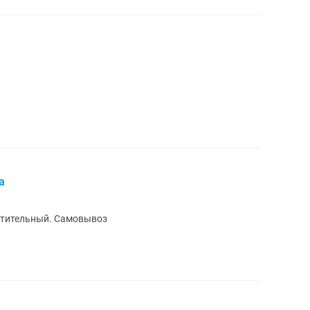
a
стительный. Самовывоз