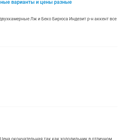
зные варианты и цены разные
вухкамерные Лж и Беко Бирюса Индезит р-н аккент все
 Цена окончательная так как холодильник в отличном