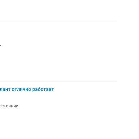
т
лант отлично работает
остоянии