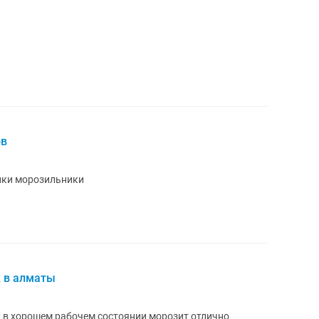
ов
ики морозильники
к в алматы
 в хорошем рабочем состоянии морозит отлично