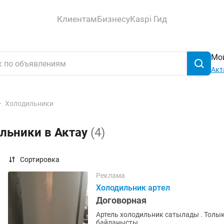
Клиентам
Бизнесу
Kaspi Гид
Мой
Акт
Холодильники
льники в Актау
(4)
Сортировка
Реклама
Холодильник артел
Договорная
Артель холодильник сатылады . Толық
байланысты .