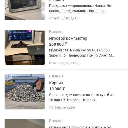
Продается микроволновка Hansa. Не
новая, но в идеальном состоянии.
Современный внешний вид, цвет
Алматы, сегодня
серебро. Гарантия 6 месяцев.
Реклама
Игровой компьютер
260 000 ₸
Видеокарта: Nvidia GeForce GTX 1650
Super 4 Гб. Процессор: Intel(R) Core(TM)
i3-9100F CPU 3.60GHz. ОЗУ: 16 Гб.
Кызылорда, сегодня
Жесткий диск: 1 Тб. SSD: 480 Гб.
Монитор: 23.6" AOC C24G2AE/BK, Black-
Red. Клавиатура:...
Реклама
Кирпич
10 000 ₸
Срочно отдам все что на фото кучей за
10 000 тг! Что есть: - Кирпич
силикатный БУ ∼1000-1500 шт целых +
Астана, сегодня
столько же боя, половинок, крошки -
Общий объем ∼5-6 кубов навалом - На
подсыпку дороги, ям,...
Реклама
Отдам уютного кота в добрые руки