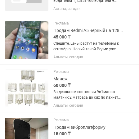
водителей 1) Штатные водители ●
График у штатного водителя 6/1
Астана, сегодня
выходной выбирают сами в какой день
им удобно 2)Если у вас есть Работа и
вы просто хотите иногда...
Реклама
Продам Redmi A5 черный на 128 Гб
45 000 ₸
Спешите, цены растут на телефоны к
сентябрю. Новый такой Редми уже
стоит 100.000 на Каспи. У меня
Алматы, сегодня
недорого Продам Redmi A5 черного
цвета, с памятью 128 Гб, в отличном
состоянии, самый надёжный и...
Реклама
Манеж
60 000 ₸
В идеальном состоянии 9в1манеж
маятник 2 матраса до сих по пахнет
деревом👍
Алматы, сегодня
Реклама
Продам виброплатформу
15 000 ₸