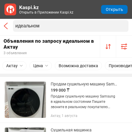
Kaspi.kz
Открыть
Открыть в Приложении Kaspi.kz
Объявления по запросу идеальном в
Актау
3 объявления
Актау
Цена
Возможна доставка
Производит
Продам сушильную машину Samsung
199 000 ₸
Продам сушильную машину Samsung
в идеальном состоянии Пишите
звоните в реальному покупателю
хороший торг Всё отлично работает
Актау, 1 августа
Срочно срочно цена снижена из-за
срочности
Сушильная машинка