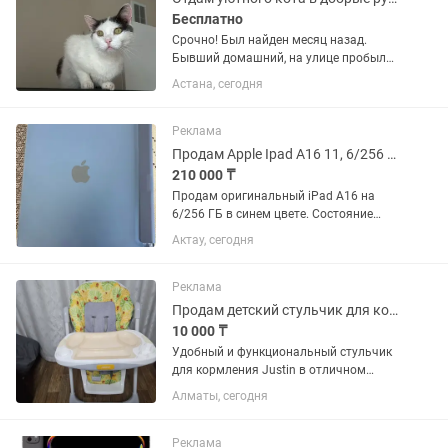
Бесплатно
Срочно! Был найден месяц назад.
Бывший домашний, на улице пробыл
не долго. Был у ветеринара,
Астана, сегодня
кастрирован, обработан от всего,
здоров. Жирненький в меру :)
Разрешает жамкать его пузико. На
Реклама
морде...
Продам Apple Ipad A16 11, 6/256 GB
210 000 ₸
Продам оригинальный iPad А16 на
6/256 ГБ в синем цвете. Состояние
идеальное, как новый. Экран и корпус
Актау, сегодня
без царапин и сколов. Планшет
работает отлично, батарею держит
супер. Использовался...
Реклама
Продам детский стульчик для кормления Justin (3 положения спинки)
10 000 ₸
Удобный и функциональный стульчик
для кормления Justin в отличном
состоянии — идеальный вариант для
Алматы, сегодня
малыша с первых прикормов и для
занятий творчеством. 3 положения
спинки: — сидя — полулежа — почти...
Реклама