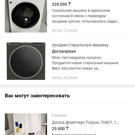
220 000 ₸
Сушильная машина в идеальном
состоянии В связи с переездом
продаем срочно, пользовались редко,
идеально подходит До 9кг Срочно
Актау, 12 июля
продам стиральную машину
Договорная
Міне, тартымдырақ нұсқасы:
Продается новая стиральная машина
Beko. Абсолютно новая, не
использовалась. Состояние идеальное,
Актау, 24 июля
без каких-либо дефектов. Коробки нет.
Покупалась за 230 000 ₸, продается...
Вас могут заинтересовать
Реклама
Доска-флипчарт Forpus 70407, 100x70 см
25 000 ₸