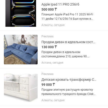
Apple Ipad 11 PRO 256гб
500 000 ₸
Планшет Apple iPad Pro 11 2025 Wi-Fi
11 дюйм 12 Гб/256 Гб Был куплен в
январе, много не пользовались,
Алматы, сегодня
состояние идеальное. Экран защищен
стеклом, чехол с клавиатурой в
подарок.
Реклама
Продам диван в идеальном состоянии
130 000 ₸
Продам диван в идеальном
состоянии,длина 210, ширина 90.
ТОЛЬКО САМОВЫВОЗ, цена 130
Астана, сегодня
тысяч,торг уместен. Продаю в связи с
переездом
Реклама
Детская кровать-трансформер Cilek Baby Cotton ST
99 000 ₸
Продам элитную растущую кроватку
премиального турецкого бренда Cilek
(модель Baby Cotton ST, артикул
Алматы, сегодня
20.24.1016.00). Новая в магазине стоит
526 000 тенге! Это идеальное решение