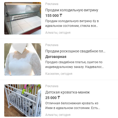
«всё в одном» от...
Реклама
Продам холодильную витрину
155 000 ₸
Продам холодильную витрину бу в
идеальном состоянии, стекла все
целые, без малейшего запаха, чистая.
Алматы, сегодня
Длина 1.5 метра, температурный
режим от заморозки минусовой
температуры до плюсовой
Реклама
холодильной...
Продам роскошное свадебное платье
Договорная
Продаю свадебное платье, сшитое по
индивидуальному заказу. Надевалось
один раз, после свадьбы бережно
Каскелен, сегодня
хранится. 💎 Стоимость пошива — 300
000 тг 💰 Цена продажи — 150 000 тг 🤍
Размер: 48–50 🤍 Рост:...
Реклама
Детская кроватка-манеж
25 000 ₸
Отличная белоснежная кровать из
Икеи в идеальном состоянии. Есть
матрас и подушки. От рождения до 4х
Алматы, сегодня
лет.