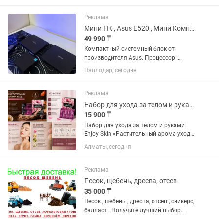
Реклама
Мини ПК , Asus E520 , Мини Компьютер 16Gb , Ssd , Mini PC Mini ПК
49 990 ₸
Компактный системный блок от
производителя Asus. Процессор -
G4400T Видеокарта - HD Graphics 510
Павлодар, сегодня
Оперативная память - 16Gb DDR4 Диск
- SSD M2 250Gb 54.990Тг 2 ПК - Intel
Pentium Silver N6005 4 ядра...
Реклама
Набор для ухода за телом и руками
15 900 ₸
Набор для ухода за телом и руками
Enjoy Skin «Растительный арома уход»,
4 шага Комплексный уход с
Алматы, сегодня
натуральными растительными
компонентами для нежной и здоровой
кожи. Бережная формула подходит
Реклама
для...
Песок, щебень, дресва, отсев
35 000 ₸
Песок , щебень , дресва, отсев , сникерс,
балласт . Получите лучший выбор