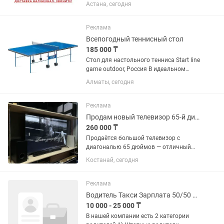
сыпучих материалов для вашего
Астана, сегодня
проекта с нашей помощью! Мы
предлагаем высококачественный
песок, щебень и отсев, который...
Реклама
Всепогодный теннисный стол
185 000 ₸
Стол для настольного тенниса Start line
game outdoor, Россия В идеальном
состоянии. С сеткой и ракетками в
Алматы, сегодня
комплекте. Может использоваться на
улице. На улице никогда не был. В
комплектации...
Реклама
Продам новый телевизор 65-й диагональ аналог LG полный смарт Wi-Fi YouTube
260 000 ₸
Продаётся большой телевизор с
диагональю 65 дюймов — отличный
аналог LG по доступной цене 🔥 📌
Костанай, сегодня
Основные характеристики: •
Диагональ: 65" (165 см) • Разрешение:
4K Ultra HD • Операционная система:...
Реклама
Водитель Такси Зарплата 50/50 День Ночь
10 000 - 25 000 ₸
В нашей компании есть 2 категории