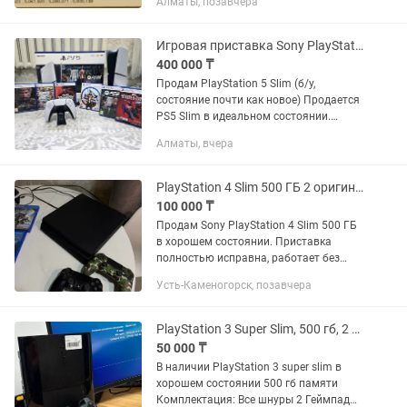
Алматы, позавчера
(TL) (C1), разрешение Full HD
(1920х1080), 15.6 дюйма,...
Игровая приставка Sony PlayStation 5 Slim
400 000 ₸
Продам PlayStation 5 Slim (б/у,
состояние почти как новое) Продается
PS5 Slim в идеальном состоянии.
Консоль была куплена в январе 2026
Алматы, вчера
года, использовалась очень редко —
всего около 15-20 часов....
PlayStation 4 Slim 500 ГБ 2 оригинальных геймпада и 8 игр
100 000 ₸
Продам Sony PlayStation 4 Slim 500 ГБ
в хорошем состоянии. Приставка
полностью исправна, работает без
перегревов и посторонних шумов.
Усть-Каменогорск, позавчера
Использовалась аккуратно, не
ремонтировалась. Перед продажей...
PlayStation 3 Super Slim, 500 гб, 2 геймпада, не прошитая
50 000 ₸
В наличии PlayStation 3 super slim в
хорошем состоянии 500 гб памяти
Комплектация: Все шнуры 2 Геймпад