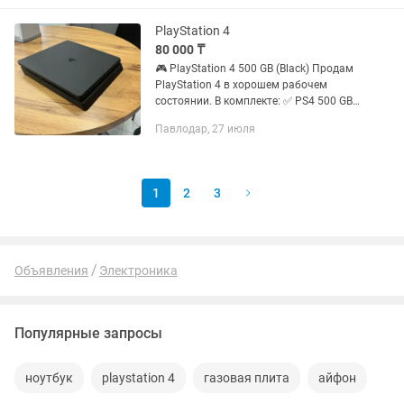
PlayStation Eye и кабели для...
PlayStation 4
80 000 ₸
🎮 PlayStation 4 500 GB (Black) Продам
PlayStation 4 в хорошем рабочем
состоянии. В комплекте: ✅ PS4 500 GB
✅ 2 оригинальных беспроводных
Павлодар, 27 июля
геймпада Приставка полностью
исправна, работает без...
1
2
3
Объявления
Электроника
Популярные запросы
ноутбук
playstation 4
газовая плита
айфон