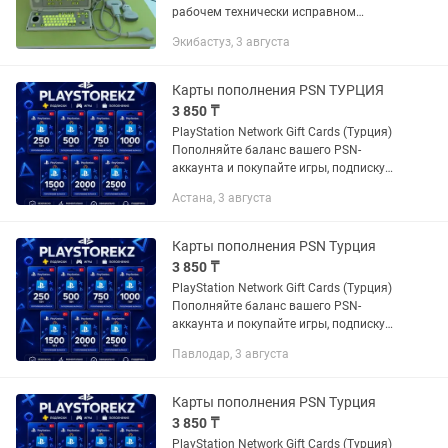
рабочем технически исправном
состоянии. В комплекте имеется 3
Экибастуз, 3 августа
датчика: конвексный,
микроконвексный датчик и линейный,
а также...
Карты пополнения PSN ТУРЦИЯ
3 850 ₸
PlayStation Network Gift Cards (Турция)
Пополняйте баланс вашего PSN-
аккаунта и покупайте игры, подписку
PS Plus и DLC по выгодным турецким
Астана, 3 августа
ценам! Доступные номиналы: 250 TL |
500 TL | 750 TL |...
Карты пополнения PSN Турция
3 850 ₸
PlayStation Network Gift Cards (Турция)
Пополняйте баланс вашего PSN-
аккаунта и покупайте игры, подписку
PS Plus и DLC по выгодным турецким
Павлодар, 3 августа
ценам! Доступные номиналы: 250 TL |
500 TL | 750 TL |...
Карты пополнения PSN Турция
3 850 ₸
PlayStation Network Gift Cards (Турция)