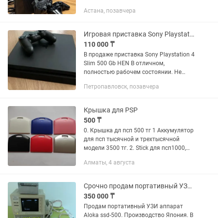
Гарантия: 1 Месяц Доступна доставка
Астана, позавчера
по городу Цена 50.000 Торг неуместен.
Inst:...
Игровая приставка Sony Playstation 4 PS4 Slim
110 000 ₸
В продаже приставка Sony Playstation 4
Slim 500 Gb HEN В отличном,
полностью рабочем состоянии. Не
шумит, не греется. Пломба на месте.
Петропавловск, позавчера
Прошита, установлено много игр. В
комплекте 1 геймпад, все...
Крышка для PSP
500 ₸
0. Крышка дл псп 500 тг 1 Аккумулятор
для псп тысячной и трехтысячной
модели 3500 тг. 2. Stick для псп1000,
цена 1000 тг. Кнопки для джойстика
Алматы, 4 августа
для 1000-3000 модели по 500 тг. 3.
Набор кнопок для псп...
Срочно продам портативный УЗИ аппарат Aloka ssd-500.
350 000 ₸
Продам портативный УЗИ аппарат
Aloka ssd-500. Производство Япония. В