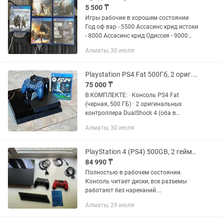
5 500 ₸
Игры рабочие в хорошем состоянии
Год оф вар - 5500 Ассасинс крид истоки
- 8000 Ассасинс крид Одиссея - 9000
Год оф вар Рагнарек - 9500 Продан
Алматы, 30 июля
Ласт оф ас 2 - 11 500 По поводу
покупки пишите...
Playstation PS4 Fat 500Гб, 2 ориг. джойстика, зарядная станция, FIFA 24
75 000 ₸
В КОМПЛЕКТЕ: · Консоль PS4 Fat
(черная, 500 ГБ) · 2 оригинальных
контроллера DualShock 4 (оба в
идеальном состоянии, стики и кнопки
Алматы, 30 июля
работают чётко, без люфтов) ·
Зарядная станция для геймпадов +...
PlayStation 4 (PS4) 500GB, 2 геймпада
84 990 ₸
Полностью в рабочем состоянии.
Консоль читает диски, все разъемы
работают без нареканий.
Использовалась аккуратно, без
Алматы, 29 июля
серьезных внешних повреждений.
Модель 2013-ого года. Полная