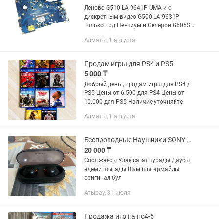
Леново G510 LA-9641P UMA и с
дискретным видео G500 LA-9631P
Только под Пентиум и Селерон G505S
LA-A091P G560, G570, G575 G580, G585
Алматы, 1 августа
LA-7981P, LA-7982P G780 LA-7983P Z500
LA-9063P,...
Продам игры для PS4 и PS5
5 000 ₸
Добрый день , продам игры для PS4 /
PS5 Цены от 6.500 для PS4 Цены от
10.000 для PS5 Наличие уточняйте
Алматы, 1 августа
Беспроводные Наушники SONY WF C 500
20 000 ₸
Сост жаксы Узак сагат турады Даусы
адеми шыгады Шум шыгармайды
оригинал бул
Атырау, 31 июля
Продажа игр на пс4-5