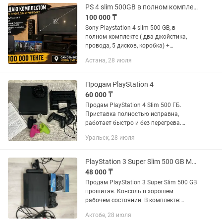
комплектация: -...
PS 4 slim 500GB в полном комплекте с телевизором
100 000 ₸
Sony Playstation 4 slim 500 GB, в
полном комплекте ( два джойстика,
провода, 5 дисков, коробка) +
плазменный телевизор + аудиосистема
Астана, 28 июля
+ наушники. Самовывоз, Нова сити
Улы дала
Продам PlayStation 4
60 000 ₸
Продам PlayStation 4 Slim 500 ГБ.
Приставка полностью исправна,
работает быстро и без перегрева.
Пользовались аккуратно, внешний вид
Уральск, 28 июля
в отличном состоянии. В комплекте:
PlayStation 4, два игровых...
PlayStation 3 Super Slim 500 GB Move 2 геймпада
48 000 ₸
Продам PlayStation 3 Super Slim 500 GB
прошитая. Консоль в хорошем
рабочем состоянии. В комплекте:
приставка, 2 беспроводных геймпада
Актобе, 28 июля
для PS3, PlayStation Move, камера