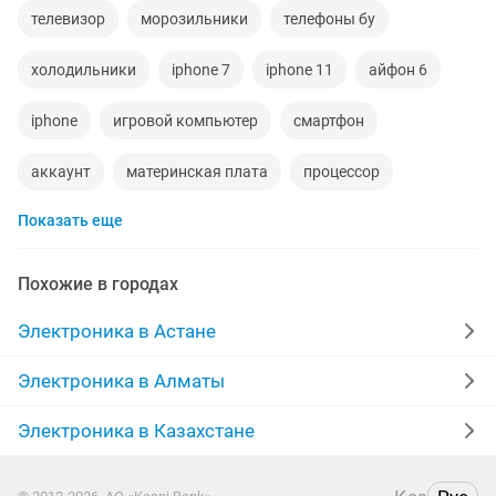
телевизор
морозильники
телефоны бу
холодильники
iphone 7
iphone 11
айфон 6
iphone
игровой компьютер
смартфон
аккаунт
материнская плата
процессор
Показать еще
playstation
стиральная машина
айфон 7
наушники
обмен
ddr2
gtx
macbook
Похожие в городах
пылесос
колонки
радиодетали
Электроника в Астане
ремонт холодильников
сабвуфер
iphone 6
Электроника в Алматы
кислородный концентратор
Электроника в Казахстане