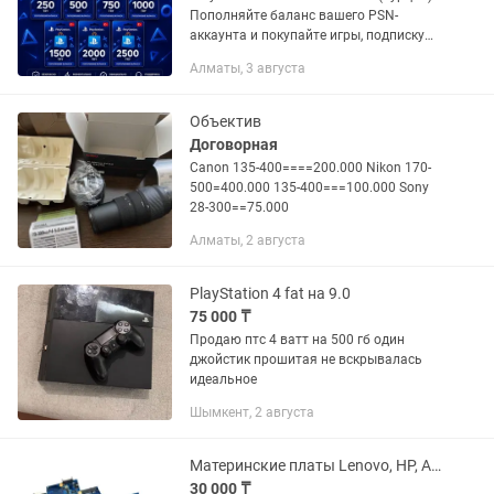
Пополняйте баланс вашего PSN-
аккаунта и покупайте игры, подписку
PS Plus и DLC по выгодным турецким
Алматы, 3 августа
ценам! Доступные номиналы: 250 TL |
500 TL | 750 TL |...
Объектив
Договорная
Canon 135-400====200.000 Nikon 170-
500=400.000 135-400===100.000 Sony
28-300==75.000
Алматы, 2 августа
PlayStation 4 fat на 9.0
75 000 ₸
Продаю птс 4 ватт на 500 гб один
джойстик прошитая не вскрывалась
идеальное
Шымкент, 2 августа
Материнские платы Lenovo, HP, Asus, Samsung, Sony, Dell
30 000 ₸