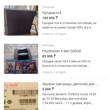
Реклама
Продам пс4
100 000 ₸
Продам пс4 в отличном состоянии, не
греется не шумит более 500+ игр и
подписка до мая месяца
Алматы, сегодня
Реклама
PlayStation 4 Slim 500GB
85 000 ₸
Продам свою ПС4 Слим на 500 гб.
Консоль в отличном состоянии,
работает тихо, не шумит и не греется.
Алматы, сегодня
Не вскрывалась, пломбы на месте. В
комплекте отдаю сразу 2 геймпада
(оба рабочие, стики не ведут) и...
Экраны (матрицы, дисплэи) для ноутбука 17.3, 15.6, 13.3, 10.1
5 500 ₸
Просьба звонить ТОЛЬКО после 18.00
до 23.30 Матрицы для ноутбука:
1.34.000 тенге — 17.3 дюйма, 40pin,
Standart 2.32.000 тенге — LP156WF1